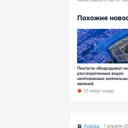
Нашли ошибку в тексте?
Вы
Похожие ново
Пентагон обнародовал н
рассекреченные видео
неопознанных аномальны
явлений
27 минут назад
1 апреля 20
Publika