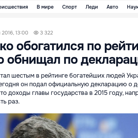
оисшествия
В мире
Спорт
Леди
Авто
Нау
 2016, 13:00
3 322
о обогатился по рейт
но обнищал по деклара
тал шестым в рейтинге богатейших людей Укр
сегодня он подал официальную декларацию о д
что доходы главы государства в 2015 году, нап
ть раз.