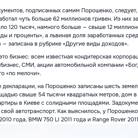
ументов, подписанных самим Порошенко, следует, 
аботал чуть больше 62 миллионов гривен. Из них з
оло 120 тысяч, намного больше — свыше 12 миллио
ды и проценты», а львиная доля заработанных сре
 — записана в рубрике «Другие виды доходов».
это бизнес: всем известная кондитерская корпорац
бизнес, СМИ, акции автомобильной компании «Бог
го «по мелочи».
е декларации, на Порошенко записаны шесть земе
щадью свыше 54 тысячи квадратных метров, дом в
вартиры в Киеве с солидными площадями. Задокум
 свой автотранспорт. Как выяснилось, у Порошенко
2010 года, ВМW 750 LI 2011 года и Range Rover 2011