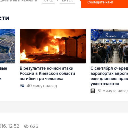
делите ее и нажмите
CTRL
ENTER
Сообщите нам!
сти
овые
В результате ночной атаки
С сентября очеред
России в Киевской области
аэропортах Европы
х
погибли три человека
еще длиннее: пра
ужесточаются
40 минут назад
51 минута наза
16, 12:52
626