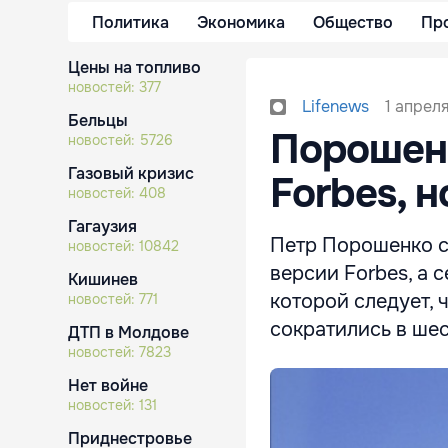
Политика
Экономика
Общество
Пр
Цены на топливо
новостей:
377
1 апреля
Lifenews
Бельцы
Порошенк
новостей:
5726
Газовый кризис
Forbes, 
новостей:
408
Гагаузия
Петр Порошенко с
новостей:
10842
версии Forbes, а 
Кишинев
которой следует, 
новостей:
771
сократились в шес
ДТП в Молдове
новостей:
7823
Нет войне
новостей:
131
Приднестровье