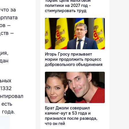
Тофан: Цель налоговой
политики на 2027 год -
что за
стимулировать труд
арплата
нов —
дств —
ия,
Игорь Гросу призывает
мэрии продолжить процесс
дан
добровольного объединения
льных
 1332
ентировал
 есть
Брат Джоли совершил
 года.
каминг-аут в 53 года и
признался после развода,
что он гей