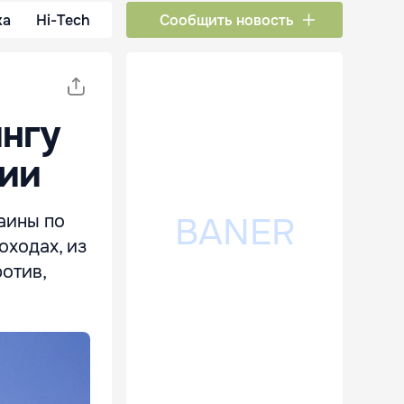
ка
Hi-Tech
Сообщить новость
ингу
ции
аины по
оходах, из
ротив,