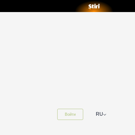
⌵
RU
Войти