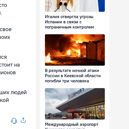
сто
.
Италия отвергла угрозы
Испании в связи с
пограничным контролем
 свое
воих
лся
стоит на
В результате ночной атаки
лионов
России в Киевской области
погибли три человека
йших людей
ской
Международный аэропорт