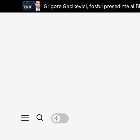
Grigore Gacikevici, fostul președinte al B