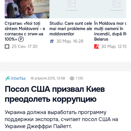
Стратан: «Noi toți
Studiu: Care sunt cele
În Moldova mor cei
sîntem Moldoveni - я
mai mari probleme ale
mulți oameni în
согласен с этим на
moldovenilor
incendii, după Rusi
100%» Ⓟ
Belarus
30 Мар. 16:28
25 Сен. 17:30
30 Мар. 12:15
Interfax
16 апреля 2015, 13:58
1 135
Посол США призвал Киев
преодолеть коррупцию
Украина должна выработать программу
поддержки экспорта, считает посол США на
Украине Джеффри Пайетт.