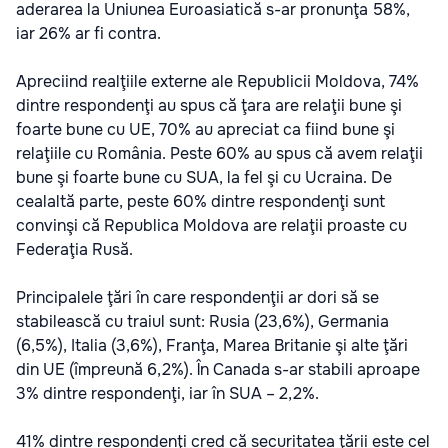
aderarea la Uniunea Euroasiatică s-ar pronunţa 58%,
iar 26% ar fi contra.
Apreciind realţiile externe ale Republicii Moldova, 74%
dintre respondenţi au spus că ţara are relaţii bune şi
foarte bune cu UE, 70% au apreciat ca fiind bune şi
relaţiile cu România. Peste 60% au spus că avem relaţii
bune şi foarte bune cu SUA, la fel şi cu Ucraina. De
cealaltă parte, peste 60% dintre respondenţi sunt
convinşi că Republica Moldova are relaţii proaste cu
Federaţia Rusă.
Principalele ţări în care respondenţii ar dori să se
stabilească cu traiul sunt: Rusia (23,6%), Germania
(6,5%), Italia (3,6%), Franţa, Marea Britanie şi alte ţări
din UE (împreună 6,2%). În Canada s-ar stabili aproape
3% dintre respondenţi, iar în SUA – 2,2%.
41% dintre respondenţi cred că securitatea ţării este cel