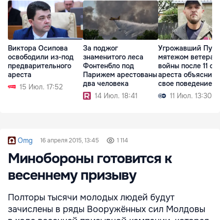
Виктора Осипова
За поджог
Угрожавший Пути
освободили из-под
знаменитого леса
мятежом ветеран
предварительного
Фонтенбло под
войны после 11 су
ареста
Парижем арестованы
ареста объяснил
два человека
свое поведение
15 Июл. 17:52
14 Июл. 18:41
11 Июл. 13:30
Omg
16 апреля 2015, 13:45
1 114
Минобороны готовится к
весеннему призыву
Полторы тысячи молодых людей будут
зачислены в ряды Вооружённых сил Молдовы