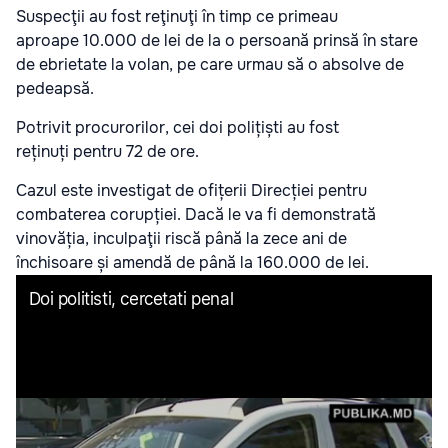
Suspecţii au fost reţinuţi în timp ce primeau
aproape 10.000 de lei de la o persoană prinsă în stare
de ebrietate la volan, pe care urmau să o absolve de
pedeapsă.
Potrivit procurorilor, cei doi polițiști au fost
reținuți pentru 72 de ore.
Cazul este investigat de ofițerii Direcției pentru
combaterea corupției. Dacă le va fi demonstrată
vinovăția, inculpaţii riscă până la zece ani de
închisoare și amendă de până la 160.000 de lei.