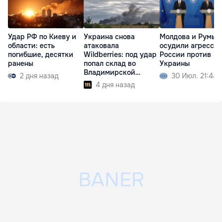
Удар РФ по Киеву и
Украина снова
Молдова и Румын
области: есть
атаковала
осудили агресси
погибшие, десятки
Wildberries: под удар
России против
ранены
попал склад во
Украины
Владимирской
2 дня назад
30 Июл. 21:44
области
4 дня назад