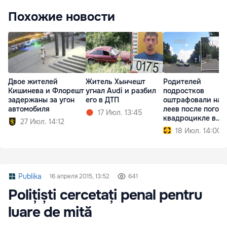
Похожие новости
Двое жителей
Житель Хынчешт
Родителей
Кишинева и Флорешт
угнал Audi и разбил
подростков
задержаны за угон
его в ДТП
оштрафовали на 
автомобиля
леев после погони
17 Июл. 13:45
квадроцикле в
27 Июл. 14:12
Сороках
18 Июл. 14:00
Publika
16 апреля 2015, 13:52
641
Polițiști cercetați penal pentru
luare de mită