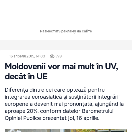
Разместить рекламу на сайте
16 апреля 2015, 14:00
778
Moldovenii vor mai mult în UV,
decât în UE
Diferenţa dintre cei care optează pentru
integrarea euroasiatică şi susţinătorii integrării
europene a devenit mai pronunţată, ajungând la
aproape 20%, conform datelor Barometrului
Opiniei Publice prezentat joi, 16 aprilie.