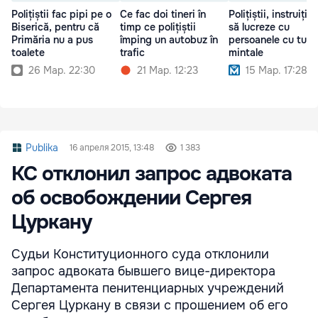
Polițiștii fac pipi pe o
Ce fac doi tineri în
Polițiștii, instruiți 
Biserică, pentru că
timp ce polițiștii
să lucreze cu
Primăria nu a pus
împing un autobuz în
persoanele cu tulbu
toalete
trafic
mintale
26 Мар. 22:30
21 Мар. 12:23
15 Мар. 17:28
Publika
16 апреля 2015, 13:48
1 383
КС отклонил запрос адвоката
об освобождении Сергея
Цуркану
Судьи Конституционного суда отклонили
запрос адвоката бывшего вице-директора
Департамента пенитенциарных учреждений
Сергея Цуркану в связи с прошением об его