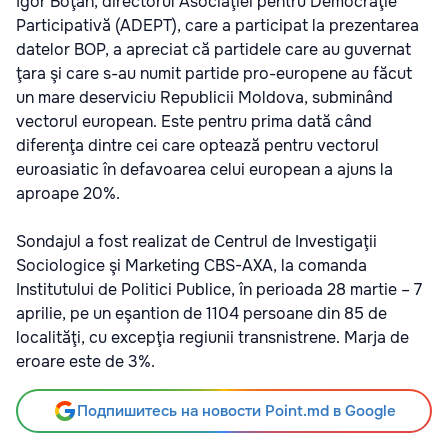
Igor Boţan, directorul Asociaţiei pentru Democraţie
Participativă (ADEPT), care a participat la prezentarea
datelor BOP, a apreciat că partidele care au guvernat
ţara şi care s-au numit partide pro-europene au făcut
un mare deserviciu Republicii Moldova, subminând
vectorul european. Este pentru prima dată când
diferenţa dintre cei care optează pentru vectorul
euroasiatic în defavoarea celui european a ajuns la
aproape 20%.
Sondajul a fost realizat de Centrul de Investigaţii
Sociologice şi Marketing CBS-AXA, la comanda
Institutului de Politici Publice, în perioada 28 martie – 7
aprilie, pe un eşantion de 1104 persoane din 85 de
localităţi, cu excepţia regiunii transnistrene. Marja de
eroare este de 3%.
Подпишитесь на новости Point.md в Google