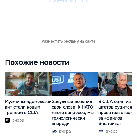
Разместить рекламу на сайте
Похожие новости
Мужчины-«домохозяй
Залужный пояснил
В США один из
ки» стали новым
свои слова: К НАТО
штатов судится с
трендом в США
много вопросов, мы
правительством и
технологически
за «файлов
вчера
впереди
Эпштейна»
вчера
вчера