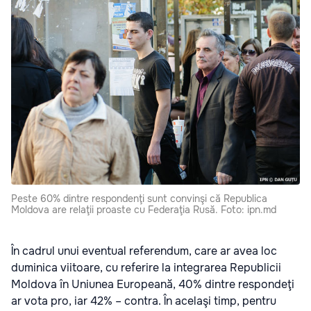
Peste 60% dintre respondenţi sunt convinşi că Republica
Moldova are relaţii proaste cu Federaţia Rusă. Foto: ipn.md
În cadrul unui eventual referendum, care ar avea loc
duminica viitoare, cu referire la integrarea Republicii
Moldova în Uniunea Europeană, 40% dintre respondeţi
ar vota pro, iar 42% – contra. În acelaşi timp, pentru