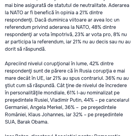
mai bine asigurată de statutul de neutralitate. Aderarea
la NATO ar fi benefică în opinia a 21% dintre
respondenţi. Dacă duminica viitoare ar avea loc un
referendum privind aderarea la NATO, 48% dintre
respondenţi ar vota împotrivă, 23% ar vota pro, 8% nu
ar participa la referendum, iar 21% nu au decis sau nu au
dorit să răspundă.
Apreciind nivelul corupţional în lume, 42% dintre
respondenţi sunt de părere că în Rusia corupţia e mai
mare decât în UE, iar 21% au spus contrariul. 36% nu au
ştiut cum să răspundă. Cât ţine de nivelul de încredere
în personalităţile mondiale, 61% l-au nominalizat pe
preşedintele Rusiei, Vladimir Putin, 44% – pe cancelarul
Germaniei, Angela Merkel, 36% – pe preşedintele
României, Klaus Johannes, iar 32% – pe preşedintele
SUA, Barak Obama.