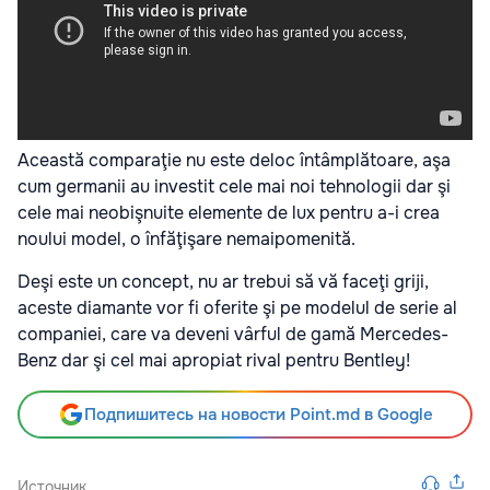
Această comparaţie nu este deloc întâmplătoare, aşa
cum germanii au investit cele mai noi tehnologii dar şi
cele mai neobişnuite elemente de lux pentru a-i crea
noului model, o înfăţişare nemaipomenită.
Deşi este un concept, nu ar trebui să vă faceţi griji,
aceste diamante vor fi oferite şi pe modelul de serie al
companiei, care va deveni vârful de gamă Mercedes-
Benz dar şi cel mai apropiat rival pentru Bentley!
Подпишитесь на новости Point.md в Google
Источник