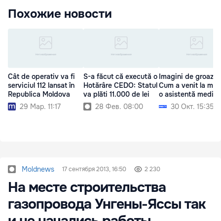
Похожие новости
Cât de operativ va fi
S-a făcut că execută o
Imagini de groază:
serviciul 112 lansat în
Hotărâre CEDO: Statul
Cum a venit la mu
Republica Moldova
va plăti 11.000 de lei
o asistentă medica
29 Мар. 11:17
28 Фев. 08:00
30 Окт. 15:35
Moldnews
17 сентября 2013, 16:50
2 230
На месте строительства
газопровода Унгены-Яссы так