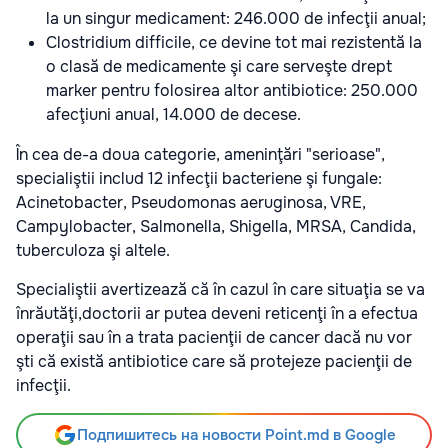
la un singur medicament: 246.000 de infecţii anual;
Clostridium difficile, ce devine tot mai rezistentă la
o clasă de medicamente şi care serveşte drept
marker pentru folosirea altor antibiotice: 250.000
afecţiuni anual, 14.000 de decese.
În cea de-a doua categorie, ameninţări "serioase",
specialiştii includ 12 infecţii bacteriene şi fungale:
Acinetobacter, Pseudomonas aeruginosa, VRE,
Campylobacter, Salmonella, Shigella, MRSA, Candida,
tuberculoza şi altele.
Specialiştii avertizează că în cazul în care situaţia se va
înrăutăţi,doctorii ar putea deveni reticenţi în a efectua
operaţii sau în a trata pacienţii de cancer dacă nu vor
şti că există antibiotice care să protejeze pacienţii de
infecţii.
Подпишитесь на новости Point.md в Google