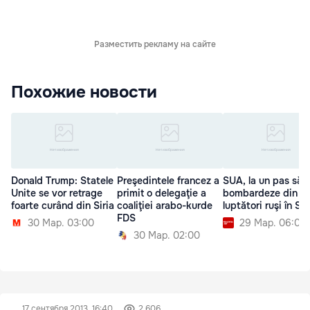
Разместить рекламу на сайте
Похожие новости
Donald Trump: Statele
Preşedintele francez a
SUA, la un pas să
Unite se vor retrage
primit o delegaţie a
bombardeze din n
foarte curând din Siria
coaliţiei arabo-kurde
luptători ruşi în Sir
FDS
30 Мар. 03:00
29 Мар. 06:00
30 Мар. 02:00
17 сентября 2013, 16:40
2 606