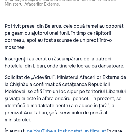
Ministerul Afacerilor Externe.
Potrivit presei din Belarus, cele două femei au coborât
pe geam cu ajutorul unei funii, în timp ce răpitorii
dormeau, apoi au fost ascunse de un preot într-o
moschee.
Insurgenţii au cerut o răscumpărare de la patronii
hotelului din Liban, unde tinerele lucrau ca dansatoare.
Solicitat de „Adevărul“, Ministerul Afacerilor Externe de
la Chişinău a confirmat că cetăţeanca Republicii
Moldovei se află într-un loc sigur pe teritoriul Libanului
şi viaţa ei este în afara oricărui pericol. „În prezent, se
identifică o modalitate pentru a o aduce în ţară“, a
precizat Ana Taban, şefa serviciului de presă al
ministerului.
În august,
pe YouTube a fost postat un filmuleţ
în care