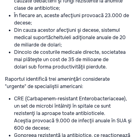
cauzate debacterii şi fungi rezistente la anumite
clase de antibiotice;
În fiecare an, aceste afecţiuni provoacă 23.000 de
decese;
Din cauza acestor afecţiuni şi decese, sistemul
medical suportăcheltuieli adiţionale anuale de 20
de miliarde de dolari;
Dincolo de costurile medicale directe, societatea
mai plăteşte un cost de 35 de milioane de
dolari sub forma productivităţii pierdute.
Raportul identifică trei ameninţări considerate
"urgente" de specialiştii americani:
CRE (Carbapenem-resistant Enterobacteriaceae),
un set de microbi întâlniţi în spitale ce sunt
rezistenţi la aproape toate antibioticele.
Aceştia provoacă 9.000 de infecţii anuale în SUA şi
600 de decese;
Gonoreea rezistentă la antibiotice, ce reacţionează