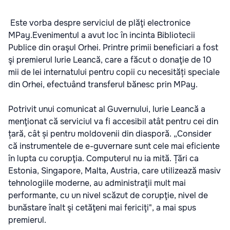
Este vorba despre serviciul de plăţi electronice
MPay.Evenimentul a avut loc în incinta Bibliotecii
Publice din oraşul Orhei. Printre primii beneficiari a fost
şi premierul Iurie Leancă, care a făcut o donaţie de 10
mii de lei internatului pentru copii cu necesități speciale
din Orhei, efectuând transferul bănesc prin MPay.
Potrivit unui comunicat al Guvernului, Iurie Leancă a
menţionat că serviciul va fi accesibil atât pentru cei din
țară, cât și pentru moldovenii din diasporă. „Consider
că instrumentele de e-guvernare sunt cele mai eficiente
în lupta cu corupţia. Computerul nu ia mită. Țări ca
Estonia, Singapore, Malta, Austria, care utilizează masiv
tehnologiile moderne, au administraţii mult mai
performante, cu un nivel scăzut de corupţie, nivel de
bunăstare înalt şi cetăţeni mai fericiţi", a mai spus
premierul.