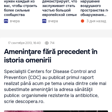
нужен каждый из
демонстрирует, что
нарушение
вас, чтобы строить
заслуживает стать
воздушного
более сильные
частью большой
пространства пос
сообщества
европейской семьи
обнаружения
обломков дрона
вчера
вчера
3 дня назад
17 сентября 2013, 16:40
714
Ameninţare fără precedent în
istoria omenirii
Specialiştii Centers for Disease Control and
Prevention (CDC) au publicat primul raport
realizat până acum pe tema uneia dintre cele mai
subestimate ameninţări la adresa sănătăţii
publice: organismele rezistente la antibiotice,
scrie descopera.ro.