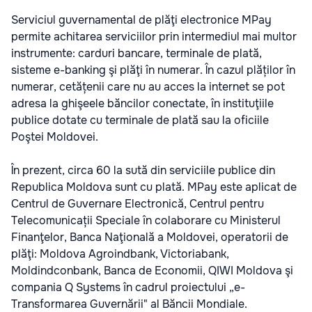
Serviciul guvernamental de plăţi electronice MPay
permite achitarea serviciilor prin intermediul mai multor
instrumente: carduri bancare, terminale de plată,
sisteme e-banking şi plăţi în numerar. În cazul plăților în
numerar, cetățenii care nu au acces la internet se pot
adresa la ghişeele băncilor conectate, în instituţiile
publice dotate cu terminale de plată sau la oficiile
Poştei Moldovei.
În prezent, circa 60 la sută din serviciile publice din
Republica Moldova sunt cu plată. MPay este aplicat de
Centrul de Guvernare Electronică, Centrul pentru
Telecomunicații Speciale în colaborare cu Ministerul
Finanţelor, Banca Naţională a Moldovei, operatorii de
plăţi: Moldova Agroindbank, Victoriabank,
Moldindconbank, Banca de Economii, QIWI Moldova şi
compania Q Systems în cadrul proiectului „e-
Transformarea Guvernării" al Băncii Mondiale.