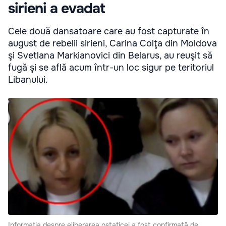
sirieni a evadat
Cele două dansatoare care au fost capturate în
august de rebelii sirieni, Carina Colţa din Moldova
şi Svetlana Markianovici din Belarus, au reuşit să
fugă şi se află acum într-un loc sigur pe teritoriul
Libanului.
Informaţia despre eliberarea ostaticei a fost confirmată de