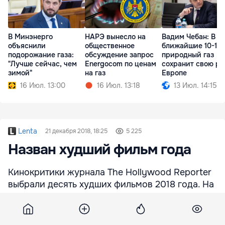
В Минэнерго
НАРЭ вынесло на
Вадим Чебан: В
объяснили
общественное
ближайшие 10-15 
подорожание газа:
обсуждение запрос
природный газ
"Лучше сейчас, чем
Energocom по ценам
сохранит свою ро
зимой"
на газ
Европе
16 Июл. 13:00
16 Июл. 13:18
13 Июл. 14:15
Lenta
21 декабря 2018, 18:25
5 225
Назван худший фильм года
Кинокритики журнала The Hollywood Reporter
выбрали десять худших фильмов 2018 года. На
первом месте оказалась криминальная драма
«Кодекс Готти» режиссера Кевина Коннолли, в
которой Джон Траволта играет американского