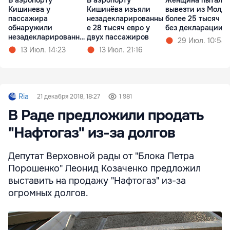
Кишинева у
Кишинёва изъяли
вывезти из Молд
пассажира
незадекларированны
более 25 тысяч е
обнаружили
е 28 тысяч евро у
без декларации
незадекларированну
двух пассажиров
29 Июл. 10:54
ю валюту
13 Июл. 14:23
13 Июл. 21:16
Ria
21 декабря 2018, 18:27
1 981
В Раде предложили продать
"Нафтогаз" из-за долгов
Депутат Верховной рады от "Блока Петра
Порошенко" Леонид Козаченко предложил
выставить на продажу "Нафтогаз" из-за
огромных долгов.