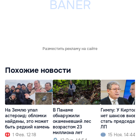
Разместить рекламу на сайте
Похожие новости
На Землю упал
В Панаме
Гимпу: У Киртоак
астероид: обломки
обнаружили
нет шансов вновь
найдены, это может
окаменевший лес
стать председат
быть редкий камень
возрастом 23
ЛП
миллиона лет
1 Фев. 12:18
15 Ноя. 14:44