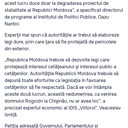
acest lucru duce doar la degradarea proiectul de
statalitate al Republici Moldova”, a specificat directorul
de programe al Institutul de Politici Publice, Oazu
Nantoi.
Experţii mai spun că autorităţile ar trebui să elaboreze
legi dure, prin care ţara să fie protejată de pericolele
din exterior.
„Republica Moldova trebuie să dezvolte legi care
protejează interesul cetăţeanului şi interesul public a
cetăţenilor. Autorităţile Republicii Moldova trebuie să
depună toate eforturile ca legislaţia în favoarea
cetăţenilor să fie respectată. Dacă se vor întâmpla
aceste două lucruri, această nedumerirea, ca venirea
domnului Rogozin la Chişinău, nu ar avea loc”, a
precizat expertul economic al IDIS „Viitorul”, Veaceslav
Ioniță.
Petiţia adresată Guvernului, Parlamentului și