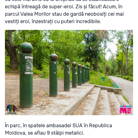
echipă întreagă de super-eroi. Zis și făcut! Acum, în
parcul Valea Morilor stau de gardă neobosiți cei mai
vestiți eroi, înzestrați cu puteri incredibile.
În parc, în spatele ambasadei SUA în Republica
Moldova, se aflau 9 stâlpi metalici.