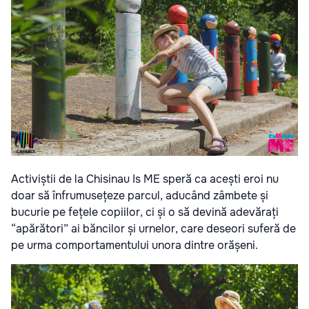
Activiștii de la Chisinau Is ME speră ca acești eroi nu
doar să înfrumusețeze parcul, aducând zâmbete și
bucurie pe fețele copiilor, ci și o să devină adevărați
“apărători” ai băncilor și urnelor, care deseori suferă de
pe urma comportamentului unora dintre orășeni.