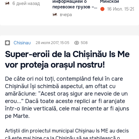
информацией о
Минской
6 дней назад
перевозке грузов –
16 Июл. 15:29
eFTI
вчера
Chisinau
28 июля 2017, 15:05
508
Super-eroii de la Chișinău Is Me
vor proteja orașul nostru!
De câte ori noi toți, contemplând felul în care
Chișinăul își schimbă aspectul, am oftat cu
amărăciune: “Acest oraș sigur are nevoie de un
erou...” Dacă toate aceste replici ar fi aranjate
într-o linie verticală, cele mai recente ar fi ajuns
pe Marte.
Artiștii din proiectul municipal Chișinau Is ME au decis
că este mai bine ca la Chișinău să se stabilească o