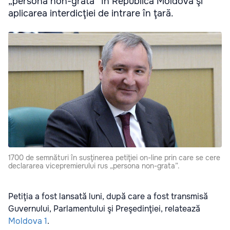
„persona non-grata” în Republica Moldova şi
aplicarea interdicţiei de intrare în ţară.
1700 de semnături în susţinerea petiţiei on-line prin care se cere
declararea vicepremierului rus „persona non-grata”.
Petiţia a fost lansată luni, după care a fost transmisă
Guvernului, Parlamentului şi Preşedinţiei, relatează
Moldova 1
.