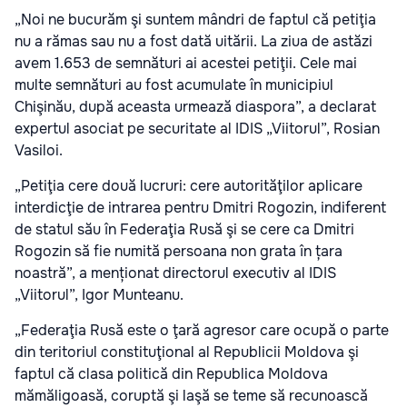
„Noi ne bucurăm şi suntem mândri de faptul că petiţia
nu a rămas sau nu a fost dată uitării. La ziua de astăzi
avem 1.653 de semnături ai acestei petiţii. Cele mai
multe semnături au fost acumulate în municipiul
Chişinău, după aceasta urmează diaspora”, a declarat
expertul asociat pe securitate al IDIS „Viitorul”, Rosian
Vasiloi.
„Petiţia cere două lucruri: cere autorităţilor aplicare
interdicţie de intrarea pentru Dmitri Rogozin, indiferent
de statul său în Federaţia Rusă şi se cere ca Dmitri
Rogozin să fie numită persoana non grata în țara
noastră”, a menționat directorul executiv al IDIS
„Viitorul”, Igor Munteanu.
„Federaţia Rusă este o ţară agresor care ocupă o parte
din teritoriul constituţional al Republicii Moldova şi
faptul că clasa politică din Republica Moldova
mămăligoasă, coruptă şi laşă se teme să recunoască