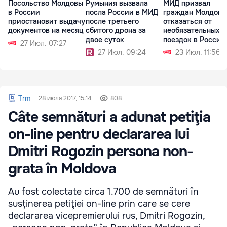
Посольство Молдовы
Румыния вызвала
МИД призвал
в России
посла России в МИД
граждан Молдовы
приостановит выдачу
после третьего
отказаться от
документов на месяц
сбитого дрона за
необязательных
двое суток
поездок в Россию
27 Июл. 07:27
27 Июл. 09:24
23 Июл. 11:56
Trm
28 июля 2017, 15:14
808
Câte semnături a adunat petiţia
on-line pentru declararea lui
Dmitri Rogozin persona non-
grata în Moldova
Au fost colectate circa 1.700 de semnături în
susţinerea petiţiei on-line prin care se cere
declararea vicepremierului rus, Dmitri Rogozin,