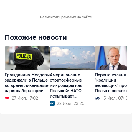
Разместить рекламу на сайте
Похожие новости
Гражданина Молдовы
Американские
Первые учения
задержали в Польше
стратосферные
"коалиции
во время ликвидация
микрошары над
желающих" пройд
нарколаборатории
Польшей: НАТО
Польше осенью
испытывает
27 Июл. 17:02
15 Июл. 07:18
технологии будущего
22 Июл. 23:25