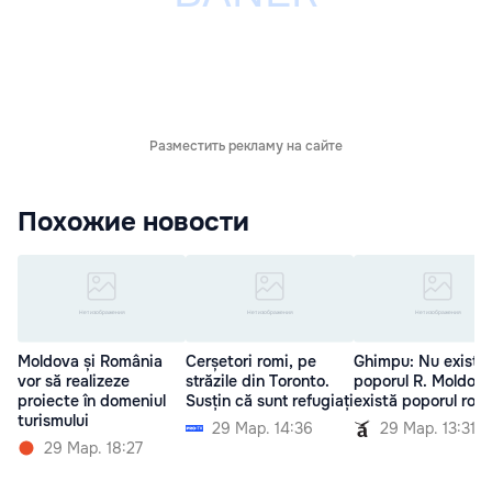
Разместить рекламу на сайте
Похожие новости
Moldova și România
Cerșetori romi, pe
Ghimpu: Nu există
vor să realizeze
străzile din Toronto.
poporul R. Moldova
proiecte în domeniul
Susțin că sunt refugiați
există poporul rom
turismului
29 Мар. 14:36
29 Мар. 13:31
29 Мар. 18:27