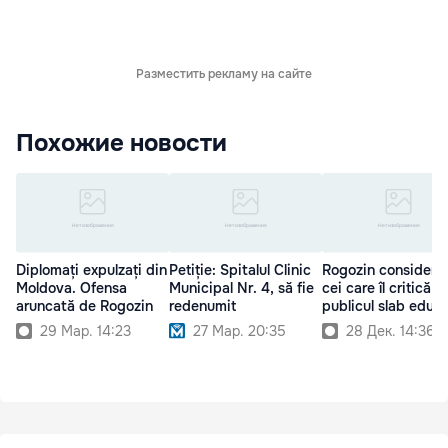
Разместить рекламу на сайте
Похожие новости
Diplomați expulzați din
Petiție: Spitalul Clinic
Rogozin consideră
Moldova. Ofensa
Municipal Nr. 4, să fie
cei care îl critică s
aruncată de Rogozin
redenumit
publicul slab educ
29 Мар. 14:23
27 Мар. 20:35
28 Дек. 14:36