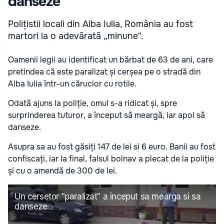
danseze
Polițistii locali din Alba Iulia, România au fost
martori la o adevărată „minune".
Oamenii legii au identificat un bărbat de 63 de ani, care
pretindea că este paralizat și cerșea pe o stradă din
Alba Iulia într-un cărucior cu rotile.
Odată ajuns la poliție, omul s-a ridicat și, spre
surprinderea tuturor, a început să meargă, iar apoi să
danseze.
Asupra sa au fost găsiți 147 de lei si 6 euro. Banii au fost
confiscați, iar la final, falsul bolnav a plecat de la poliție
și cu o amendă de 300 de lei.