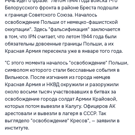
Речь идет о фразе: "Летом 1944 года войска 1-го
Белорусского фронта в районе Бреста подошли
к границе Советского Союза. Началось
освобождение Польши от немецко-фашистской
оккупации". Здесь "фальсификация" заключается
в том, что IPN считает, что летом 1944 года были
обязательны довоенные границы Польши, а их
Красная Армия пересекла уже в январе того года.
"С этого момента началось "освобождение" Польши,
символом которого стали бесславные события в
Вильнюсе. После изгнания из города немцев
Красная Армия и НКВД окружили и разоружили
около восьми тысяч участвовавших в битвах за
освобождение города солдат Армии Крайовой,
которых потом вывезли в Калугу. Офицеров АК
арестовали и вывезли в лагеря в СССР. Так
выглядело "освобождение" Кресов", — заявили в
институте.