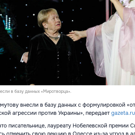
если в базу данных «Миротворца».
хмутову внесли в базу данных с формулировкой «о
кой агрессии против Украины», передает
gazeta.ru
что писательнице, лауреату Нобелевской премии С
ь отменить свою лекцию в Одессе из-за угроз в а