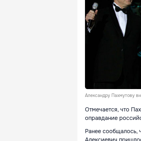
Александру Пахмутову вн
Отмечается, что Па
оправдание российс
Ранее сообщалось, 
Алексиевич пришлос