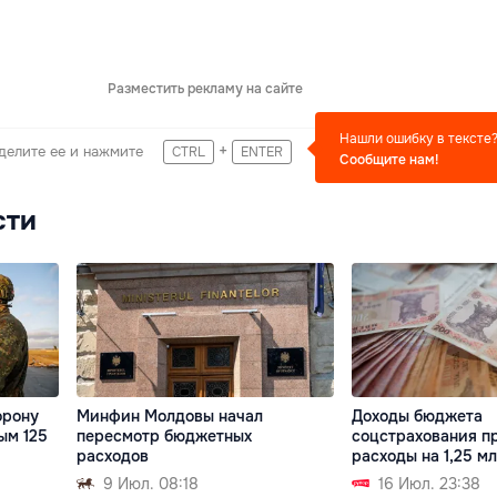
Разместить рекламу на сайте
Нашли ошибку в тексте
+
делите ее и нажмите
CTRL
ENTER
Сообщите нам!
сти
орону
Минфин Молдовы начал
Доходы бюджета
ым 125
пересмотр бюджетных
соцстрахования п
расходов
расходы на 1,25 м
9 Июл. 08:18
16 Июл. 23:38