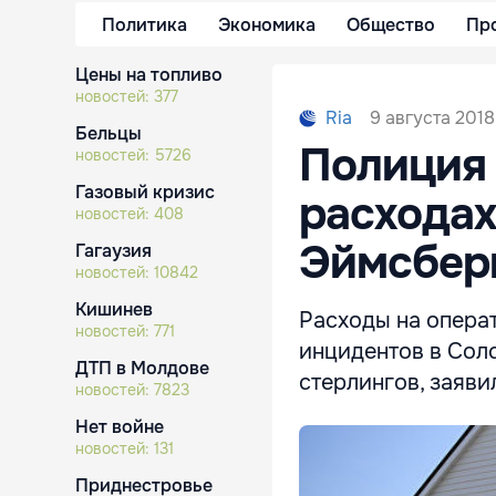
Политика
Экономика
Общество
Пр
Цены на топливо
новостей:
377
9 августа 2018
Ria
Бельцы
Полиция 
новостей:
5726
Газовый кризис
расходах
новостей:
408
Эймсбер
Гагаузия
новостей:
10842
Кишинев
Расходы на опера
новостей:
771
инцидентов в Сол
ДТП в Молдове
стерлингов, заяви
новостей:
7823
Нет войне
новостей:
131
Приднестровье