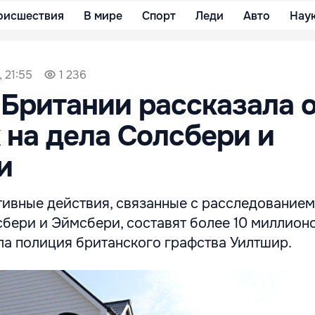
оисшествия
В мире
Спорт
Леди
Авто
Нау
, 21:55
1 236
Британии рассказала 
 на дела Солсбери и
и
тивные действия, связанные с расследованием
сбери и Эймсбери, составят более 10 миллион
ла полиция британского графства Уилтшир.