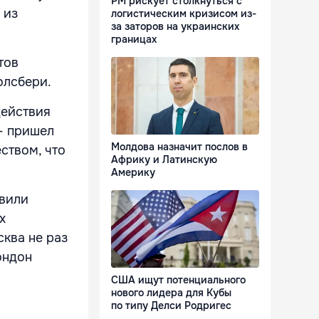
РМ рискует столкнуться с
 из
логистическим кризисом из-
за заторов на украинских
границах
тов
олсбери.
действия
— пришел
Молдова назначит послов в
ством, что
Африку и Латинскую
Америку
авили
х
сква не раз
ондон
США ищут потенциального
нового лидера для Кубы
по типу Делси Родригес