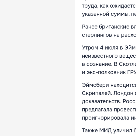
труда, как ожидает
указанной суммы, п
Ранее британские в
стерлингов на расх
Утром 4 июля в Эйм
неизвестного вещес
в сознание. В Скотл
и экс-полковник ГР
Эймсбери находится
Скрипалей. Лондон 
доказательств. Росс
предлагала провест
проигнорировала ин
Также МИД уличил б