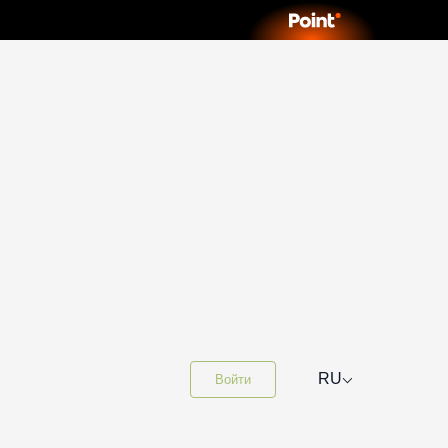
⌵
RU
Войти