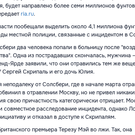
ся, будет направлено более семи миллионов фунтов
ередает
ria.ru
.
ласти пообещали выделить около 4,1 миллиона фун
оды местной полиции, связанные с инцидентом в С
сбери два человека попали в больницу после "воз
тва". Одна из пострадавших скончалась, мужчина 
енд-Ярде заявили, что они отравились тем же веще
У Сергей Скрипаль и его дочь Юлия.
 неподалеку от Солсбери, где в начале марта отр
обвинил в отравлении Москву, но не привел никаки
ия свою причастность категорически отрицает. Мо
и совместное расследование инцидента, однако Л
ициативу и отказал в доступе к Скрипалям.
ританского премьера Терезу Мэй во лжи. Так, она