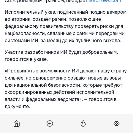
США Дональдом Трампом, передает
euronews.com
Исполнительный указ, подписанный поздно вечером
во вторник, создаёт рамки, позволяющие
федеральному правительству проверять риски для
нацбезопасности, связанные с самыми передовыми
системами ИИ, за месяц до их публичного выхода.
Участие разработчиков ИИ будет добровольным,
говорится в указе.
«Продвинутые возможности ИИ делают нашу страну
сильнее, но одновременно создают новые вызовы
для национальной безопасности, которые требуют
скоординированных действий исполнительной
власти и федеральных ведомств», — говорится в
документе.
Указ даёт различным американским ведомствам 30
дней на то, чтобы повысить приоритет киберзащиты
администрации, расширив доступ к ИИ.