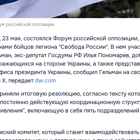
ум российской оппозиции.
г, 23 мая, состоялся Форум российской оппозиции,
ами бойцов легиона "Свобода России". В нем уча
ьман, экс-депутат Госдумы РФ Илья Пономарев, д
сражающихся на стороне Украины, а также предста
фиса президента Украины, сообщил Гельман на св
 X, передает
dw.com
риняли итоговую резолюцию, согласно тексту кот
 "постоянно действующую координационную структ
ивления", включающую в себя пять подразделений
еский комитет, который станет взаимодействовать