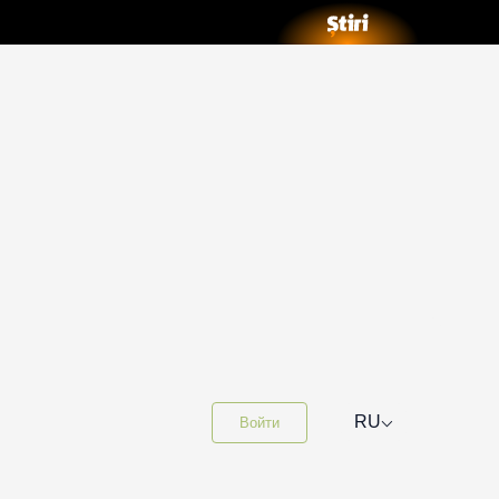
⌵
RU
Войти