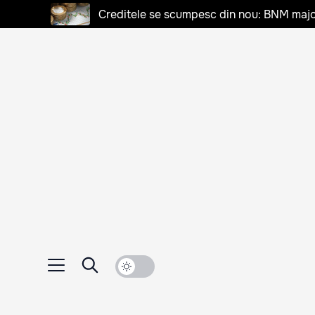
Creditele se scumpesc din nou: BNM majo