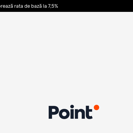
rează rata de bază la 7,5%