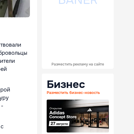
ствовали
обровольцы
вители
Разместить рекламу на сайте
оей
Бизнес
орой
Разместить бизнес-новость
уру
 -
 с