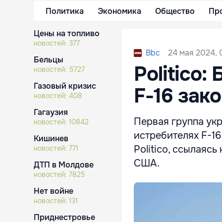
Политика
Экономика
Общество
Пр
Цены на топливо
новостей:
377
24 мая 2024, 
Bbc
Бельцы
Politico
новостей:
5727
Газовый кризис
F-16 зак
новостей:
408
Гагаузия
Первая группа укр
новостей:
10842
истребителях F-1
Кишинев
Politico, ссылаяс
новостей:
771
США.
ДТП в Молдове
новостей:
7825
Нет войне
новостей:
131
Приднестровье