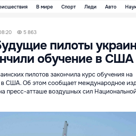
оисшествия
В мире
Спорт
Леди
Авто
Нау
08:20
5 863
: Будущие пилоты украи
ончили обучение в США
аинских пилотов закончила курс обучения на
6 в США. Об этом сообщает международное из
ь на пресс-атташе воздушных сил Национально