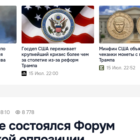
 по
Госдеп США переживает
Минфин США объяв
ия
крупнейший кризис более чем
чеканки монеты с
ива
за столетие из-за реформ
Трампа
Трампа
15 Июл. 22:52
15 Июл. 22:00
8:10
8 778
е состоялся Форум
кой оппозиции