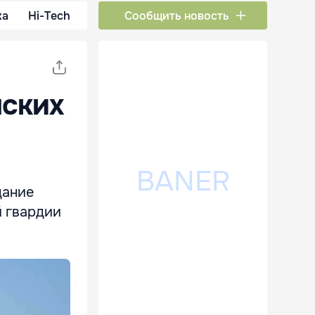
ка
Hi-Tech
Сообщить новость
нских
дание
й гвардии