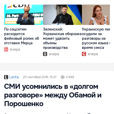
По соцсетям
Зеленский:
Украинскую певи
расходится
Украинская оборонка
осудили за
фейковый ролик об
может удвоить
разговоры на
отставке Мерца
объемы
русском языке во
производства
время секса
вчера
вчера
вчера
Lenta
25 сентября 2016, 15:37
3 848
СМИ усомнились в «долгом
разговоре» между Обамой и
Порошенко