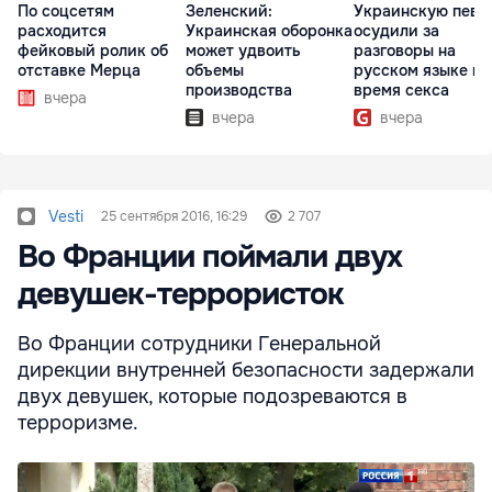
По соцсетям
Зеленский:
Украинскую певи
расходится
Украинская оборонка
осудили за
фейковый ролик об
может удвоить
разговоры на
отставке Мерца
объемы
русском языке во
производства
время секса
вчера
вчера
вчера
Vesti
25 сентября 2016, 16:29
2 707
Во Франции поймали двух
девушек-террористок
Во Франции сотрудники Генеральной
дирекции внутренней безопасности задержали
двух девушек, которые подозреваются в
терроризме.