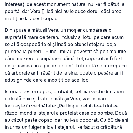
interesaţi de acest monument natural nu i-ar fi bătut la
poartă, dar Vera Ţilică nici nu le duce dorul, căci prea
mult ţine la acest copac.
Din spusele mătuşii Vera, un moşier cumpărase o
suprafaţă mare de teren, inclusiv şi lotul pe care acum
se află gospodăria ei şi încă pe atunci stejarul deja
prindea la puteri: „Buneii mi-au povestit că pe timpurile
când moşierul cumpărase pământul, copacul ar fi fost
de grosimea unui picior de om”. Totodată se presupune
că arborele ar fi răsărit de la sine, poate o pasăre ar fi
adus ghinda care a încolţit pe acel loc.
Istoria acestui copac, probabil, cel mai vechi din raion,
o destăinuie şi fratele mătuşii Vera, Vasile, care
locuieşte în vecinătate: „Pe timpul celui de-al doilea
război mondial stejarul a protejat casa de bombe. Două
au căzut peste copac, dar nu l-au doborât. Cu 50 de ani
în urmă un fulger a lovit stejarul, i-a făcut o crăpătură