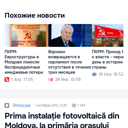
Похожие новости
ПКРМ:
Воронин
ПКРМ: Приход Са
Евроструктуры в
возвращается в
к власти - черный
Молдове понесли
парламент после
день в истории
беспрецедентные
отсутствия в течение
страны
имиджевые потери
трех месяцев
16 Ноя. 16:52
1 Апр. 17:05
26 Янв. 10:58
Stirilocale
1 октября 2012, 11:47
1 144
Prima instalație fotovoltaică din
Moldova, la primăria orașului