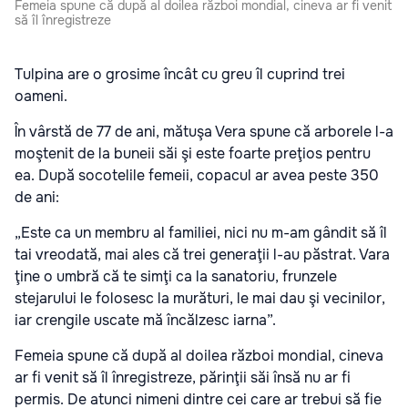
Femeia spune că după al doilea război mondial, cineva ar fi venit
să îl înregistreze
Tulpina are o grosime încât cu greu îl cuprind trei
oameni.
În vârstă de 77 de ani, mătuşa Vera spune că arborele l-a
moştenit de la buneii săi şi este foarte preţios pentru
ea. După socotelile femeii, copacul ar avea peste 350
de ani:
„Este ca un membru al familiei, nici nu m-am gândit să îl
tai vreodată, mai ales că trei generaţii l-au păstrat. Vara
ţine o umbră că te simţi ca la sanatoriu, frunzele
stejarului le folosesc la murături, le mai dau şi vecinilor,
iar crengile uscate mă încălzesc iarna”.
Femeia spune că după al doilea război mondial, cineva
ar fi venit să îl înregistreze, părinţii săi însă nu ar fi
permis. De atunci nimeni dintre cei care ar trebui să fie