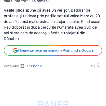
mare, dar tot viu a rămas”.
Vasile Ţilica spune că avea un verişor, pădurar de
profesie şi undeva prin părţile satului Valea Mare cu 20
de ani în urmă mai creştea un stejar secular. Fiind uscat,
l-au doborât şi după cercurile numărate avea 360 de
ani şi era cam de aceeaşi vârstă cu stejarul din
Dănuţeni.
Подпишитесь на новости Point.md в Google
Источник
Stirilocale