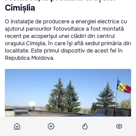
Cimișlia
O instalaţie de producere a energiei electrice cu
ajutorul panourilor fotovoltaice a fost montată
recent pe acoperişul unei clădiri din centrul
oraşului Cimişlia, în care îşi află sediul primăria din
localitate. Este primul dispozitiv de acest fel în
Republica Moldova.