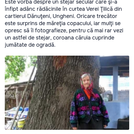
Este vorba despre un stejar secular care şi-a
înfipt adânc rădăcinile în curtea Verei Ţilică din
cartierul Dănuţeni, Ungheni. Oricare trecător
este surprins de măreţia copacului, iar mulţi se
opresc să îl fotografieze, pentru că mai rar vezi
un astfel de stejar, coroana căruia cuprinde
jumătate de ogradă.