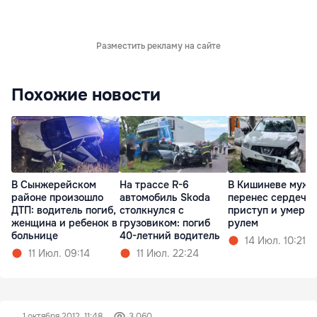
Разместить рекламу на сайте
Похожие новости
В Сынжерейском
На трассе R-6
В Кишиневе мужч
районе произошло
автомобиль Skoda
перенес сердечн
ДТП: водитель погиб,
столкнулся с
приступ и умер з
женщина и ребенок в
грузовиком: погиб
рулем
больнице
40-летний водитель
14 Июл. 10:21
11 Июл. 09:14
11 Июл. 22:24
1 октября 2012, 11:48
3 060