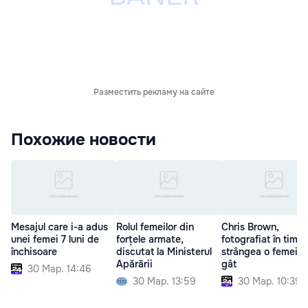
Разместить рекламу на сайте
Похожие новости
Mesajul care i-a adus
Rolul femeilor din
Chris Brown,
unei femei 7 luni de
forțele armate,
fotografiat în timp
închisoare
discutat la Ministerul
strângea o femeie 
Apărării
gât
30 Мар. 14:46
30 Мар. 13:59
30 Мар. 10:39