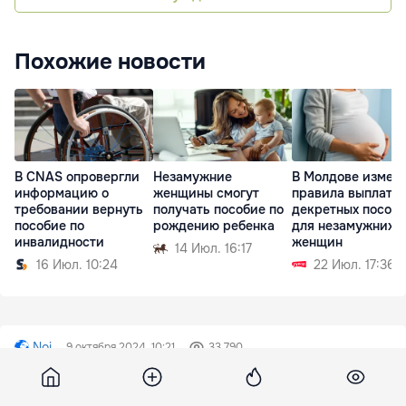
Похожие новости
В CNAS опровергли
Незамужние
В Молдове измен
информацию о
женщины смогут
правила выплаты
требовании вернуть
получать пособие по
декретных пособ
пособие по
рождению ребенка
для незамужних
инвалидности
женщин
14 Июл. 16:17
16 Июл. 10:24
22 Июл. 17:36
Noi
9 октября 2024, 10:21
33 790
В связи с визитом Урсулы фон