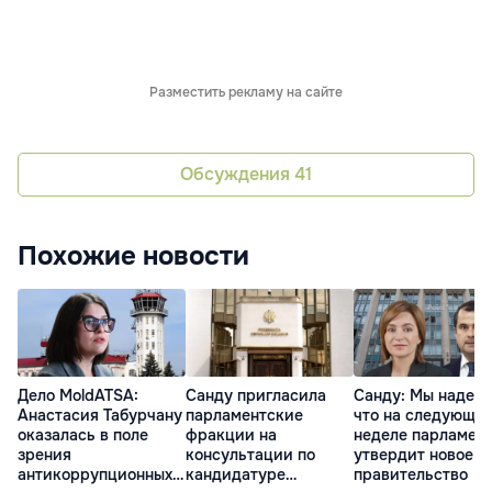
Разместить рекламу на сайте
Обсуждения
41
Похожие новости
Дело MoldATSA:
Санду пригласила
Санду: Мы надеем
Анастасия Табурчану
парламентские
что на следующе
оказалась в поле
фракции на
неделе парламен
зрения
консультации по
утвердит новое
антикоррупционных
кандидатуре
правительство