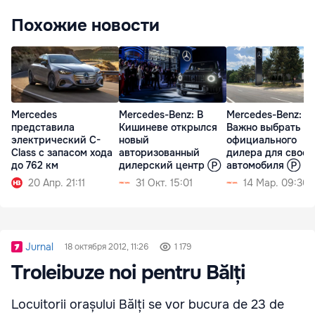
Похожие новости
Mercedes
Mercedes-Benz: В
Mercedes-Benz:
представила
Кишиневе открылся
Важно выбрать
электрический C-
новый
официального
Class с запасом хода
авторизованный
дилера для своег
до 762 км
дилерский центр Ⓟ
автомобиля Ⓟ
20 Апр. 21:11
31 Окт. 15:01
14 Мар. 09:30
Jurnal
18 октября 2012, 11:26
1 179
Troleibuze noi pentru Bălți
Locuitorii orașului Bălți se vor bucura de 23 de