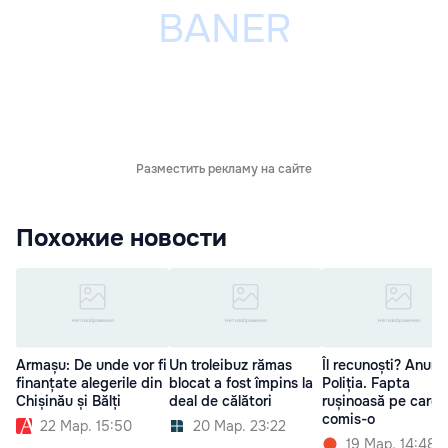
Разместить рекламу на сайте
Похожие новости
Armașu: De unde vor fi
Un troleibuz rămas
Îl recunoști? Anunț
finanțate alegerile din
blocat a fost împins la
Poliția. Fapta
Chișinău și Bălți
deal de călători
rușinoasă pe care 
comis-o
22 Мар. 15:50
20 Мар. 23:22
19 Мар. 14:48