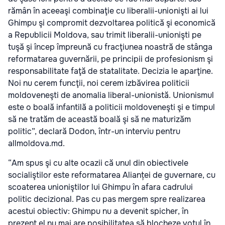
rămân în aceeaşi combinaţie cu liberalii-unionişti ai lui
Ghimpu şi compromit dezvoltarea politică şi economică
a Republicii Moldova, sau trimit liberalii-unionişti pe
tuşă şi încep împreună cu fracţiunea noastră de stânga
reformatarea guvernării, pe principii de profesionism şi
responsabilitate faţă de statalitate. Decizia le aparţine.
Noi nu cerem funcţii, noi cerem izbăvirea politicii
moldoveneşti de anomalia liberal-unionistă. Unionismul
este o boală infantilă a politicii moldoveneşti şi e timpul
să ne tratăm de această boală şi să ne maturizăm
politic”, declară Dodon, într-un interviu pentru
allmoldova.md.
“Am spus şi cu alte ocazii că unul din obiectivele
socialiştilor este reformatarea Alianței de guvernare, cu
scoaterea unioniştilor lui Ghimpu în afara cadrului
politic decizional. Pas cu pas mergem spre realizarea
acestui obiectiv: Ghimpu nu a devenit spicher, în
prezent el nu mai are posibilitatea să blocheze votul în