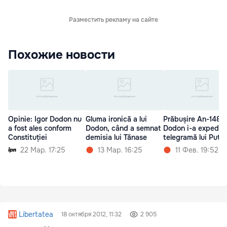
Разместить рекламу на сайте
Похожие новости
Opinie: Igor Dodon nu
Gluma ironică a lui
Prăbușire An-148:
a fost ales conform
Dodon, când a semnat
Dodon i-a expediat
Constituției
demisia lui Tănase
telegramă lui Putin
22 Мар. 17:25
13 Мар. 16:25
11 Фев. 19:52
Libertatea
18 октября 2012, 11:32
2 905