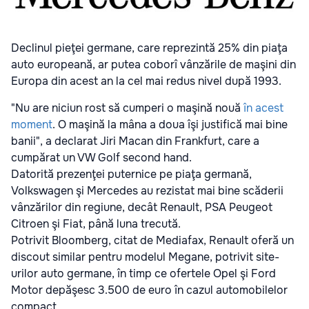
Declinul pieţei germane, care reprezintă 25% din piaţa
auto europeană, ar putea coborî vânzările de maşini din
Europa din acest an la cel mai redus nivel după 1993.
"Nu are niciun rost să cumperi o maşină nouă
în acest
moment
. O maşină la mâna a doua îşi justifică mai bine
banii", a declarat Jiri Macan din Frankfurt, care a
cumpărat un VW Golf second hand.
Datorită prezenţei puternice pe piaţa germană,
Volkswagen şi Mercedes au rezistat mai bine scăderii
vânzărilor din regiune, decât Renault, PSA Peugeot
Citroen şi Fiat, până luna trecută.
Potrivit Bloomberg, citat de Mediafax, Renault oferă un
discout similar pentru modelul Megane, potrivit site-
urilor auto germane, în timp ce ofertele Opel şi Ford
Motor depăşesc 3.500 de euro în cazul automobilelor
compact.