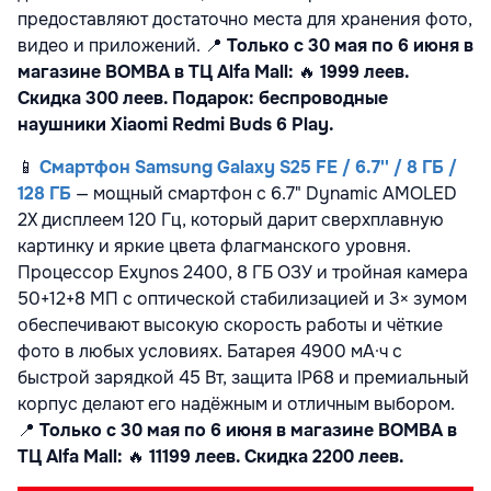
предоставляют достаточно места для хранения фото,
видео и приложений.
📍
Только с 30 мая по 6 июня в
магазине BOMBA в ТЦ Alfa Mall:
🔥
1999 леев.
Скидка 300 леев. Подарок: беспроводные
наушники Xiaomi Redmi Buds 6 Play.
📱
Смартфон Samsung Galaxy S25 FE / 6.7'' / 8 ГБ /
128 ГБ
— мощный смартфон с 6.7" Dynamic AMOLED
2X дисплеем 120 Гц, который дарит сверхплавную
картинку и яркие цвета флагманского уровня.
Процессор Exynos 2400, 8 ГБ ОЗУ и тройная камера
50+12+8 МП с оптической стабилизацией и 3× зумом
обеспечивают высокую скорость работы и чёткие
фото в любых условиях. Батарея 4900 мА·ч с
быстрой зарядкой 45 Вт, защита IP68 и премиальный
корпус делают его надёжным и отличным выбором.
📍
Только с 30 мая по 6 июня в магазине BOMBA в
ТЦ Alfa Mall:
🔥
11199 леев. Скидка 2200 леев.