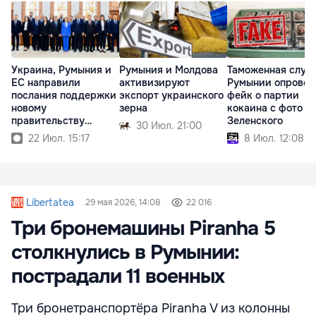
Украина, Румыния и
Румыния и Молдова
Таможенная служ
ЕС направили
активизируют
Румынии опровер
послания поддержки
экспорт украинского
фейк о партии
новому
зерна
кокаина с фото
правительству
Зеленского
30 Июл. 21:00
Молдовы
22 Июл. 15:17
8 Июл. 12:08
Libertatea
29 мая 2026, 14:08
22 016
Три бронемашины Piranha 5
столкнулись в Румынии:
пострадали 11 военных
Три бронетранспортёра Piranha V из колонны