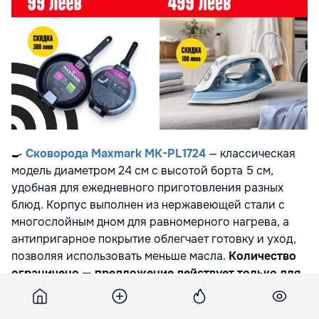
🍳
Сковорода Maxmark MK-PL1724
— классическая
модель диаметром 24 см с высотой борта 5 см,
удобная для ежедневного приготовления разных
блюд. Корпус выполнен из нержавеющей стали с
многослойным дном для равномерного нагрева, а
антипригарное покрытие облегчает готовку и уход,
позволяя использовать меньше масла.
Количество
ограничено — предложение действует только для
первых 100 покупателей.
📍
Только с 30 мая по 6
июня в магазине BOMBA в ТЦ Alfa Mall:
🔥
99 леев.