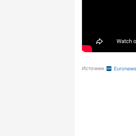
Источник
Euronew