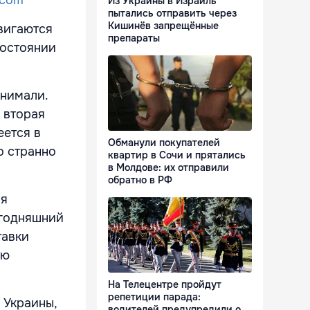
Из Украины в Израиль
пытались отправить через
Кишинёв запрещённые
вигаются
препараты
востоянии
онимали.
о вторая
еется в
Обманули покупателей
о странно
квартир в Сочи и прятались
в Молдове: их отправили
обратно в РФ
мя
егодняшний
тавки
ию
На Телецентре пройдут
репетиции парада:
 Украины,
водителей предупредили о