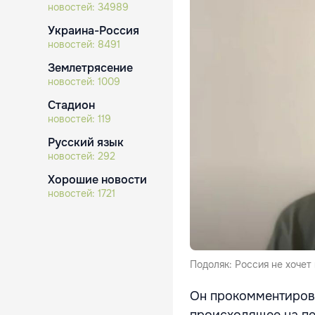
новостей:
34989
Украина-Россия
новостей:
8491
Землетрясение
новостей:
1009
Стадион
новостей:
119
Русский язык
новостей:
292
Хорошие новости
новостей:
1721
Подоляк: Россия не хочет
Он прокомментирова
происходящее на пе