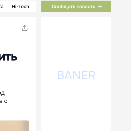
ка
Hi-Tech
Сообщить новость
ить
од
в с