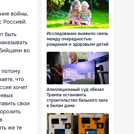
ние войны,
 с Россией.
Исследование выявило связь
т быть
между очередностью
наказывать
рождения и здоровьем детей
 убийцами во
, потому
аете, что
ссия хочет
Апелляционный суд обязал
оевых
Трампа остановить
строительство бального зала
тавить свои
в Белом доме
морозить
в
ть же те