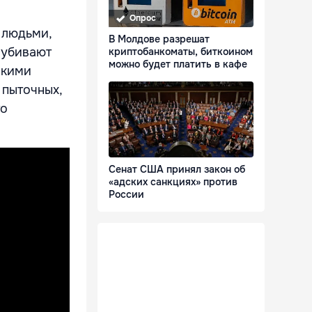
Опрос
 людьми,
В Молдове разрешат
 убивают
криптобанкоматы, биткоином
можно будет платить в кафе
скими
 пыточных,
то
Сенат США принял закон об
«адских санкциях» против
России