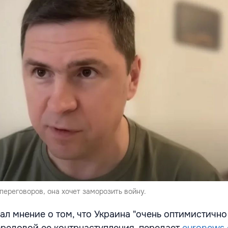
 переговоров, она хочет заморозить войну.
л мнение о том, что Украина "очень оптимистично
редовой ее контрнаступления, передает
euronews