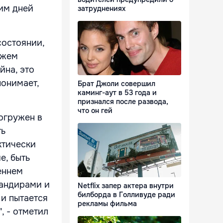
ним дней
затруднениях
состоянии,
ожем
йна, это
понимает,
Брат Джоли совершил
каминг-аут в 53 года и
признался после развода,
что он гей
огружен в
ть
ктически
е, быть
еннем
мандирами и
Netflix запер актера внутри
билборда в Голливуде ради
 и пытается
рекламы фильма
, - отметил