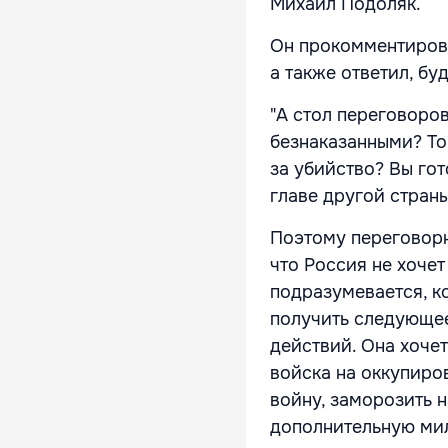
Михаил Подоляк.
Он прокомментирова
а также ответил, бу
"А стол переговоров
безнаказанными? Тог
за убийство? Вы гот
главе другой стран
Поэтому переговорн
что Россия не хочет
подразумевается, к
получить следующее
действий. Она хоче
войска на оккупиро
войну, заморозить н
дополнительную мил