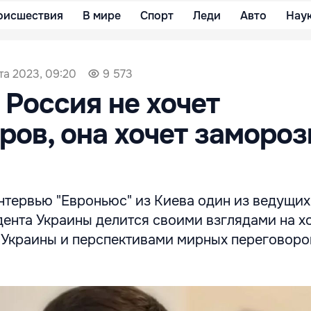
оисшествия
В мире
Спорт
Леди
Авто
Нау
та 2023, 09:20
9 573
 Россия не хочет
ров, она хочет замороз
нтервью "Евроньюс" из Киева один из ведущих
дента Украины делится своими взглядами на х
 Украины и перспективами мирных переговоро