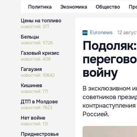
Политика
Экономика
Общество
Пр
Цены на топливо
новостей:
377
12 авгус
Euronews
Бельцы
Подоляк:
новостей:
5726
Газовый кризис
перегово
новостей:
408
войну
Гагаузия
новостей:
10842
Кишинев
В эксклюзивном и
новостей:
771
советников прези
ДТП в Молдове
контрнаступления
новостей:
7823
Россией.
Нет войне
новостей:
131
Приднестровье