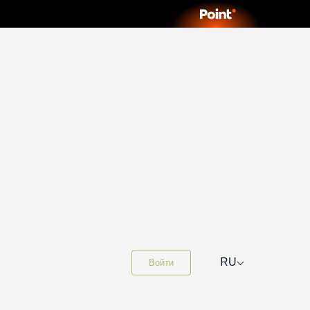
⌵
RU
Войти