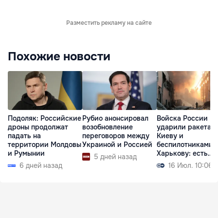
Разместить рекламу на сайте
Похожие новости
Подоляк: Российские
Рубио анонсировал
Войска России
дроны продолжат
возобновление
ударили ракетам
падать на
переговоров между
Киеву и
территории Молдовы
Украиной и Россией
беспилотниками 
и Румынии
Харькову: есть
5 дней назад
жертвы
6 дней назад
16 Июл. 10:06