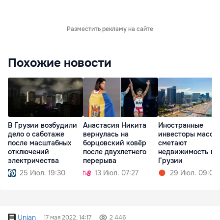
Разместить рекламу на сайте
Похожие новости
В Грузии возбудили
Анастасия Никита
Иностранные
дело о саботаже
вернулась на
инвесторы массо
после масштабных
борцовский ковёр
сметают
отключений
после двухлетнего
недвижимость в
электричества
перерыва
Грузии
25 Июл. 19:30
13 Июл. 07:27
29 Июл. 09:05
Unian
17 мая 2022, 14:17
2 446