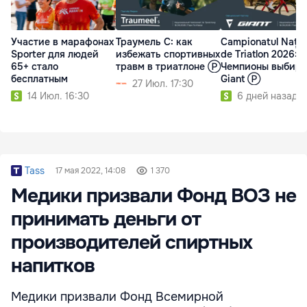
Участие в марафонах
Траумель С: как
Campionatul Națio
Sporter для людей
избежать спортивных
de Triatlon 2026:
65+ стало
травм в триатлоне Ⓟ
Чемпионы выбир
бесплатным
Giant Ⓟ
27 Июл. 17:30
14 Июл. 16:30
6 дней назад
Tass
17 мая 2022, 14:08
1 370
Медики призвали Фонд ВОЗ не
принимать деньги от
производителей спиртных
напитков
Медики призвали Фонд Всемирной