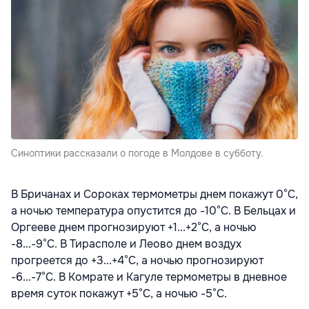
Синоптики рассказали о погоде в Молдове в субботу.
В Бричанах и Сороках термометры днем покажут 0°С,
а ночью температура опустится до -10°С. В Бельцах и
Оргееве днем прогнозируют +1...+2°С, а ночью
-8...-9°С. В Тирасполе и Леово днем воздух
прогреется до +3...+4°С, а ночью прогнозируют
-6...-7°С. В Комрате и Кагуле термометры в дневное
время суток покажут +5°С, а ночью -5°С.