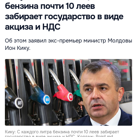
бензина почти 10 леев
забирает государство в виде
акциза и НДС
Об этом заявил экс-премьер министр Молдовы
Ион Кику.
Кику: С каждого литра бензина почти 10 леев забирает
государство в виде акциза и НДС. Коллаж: Point.md.