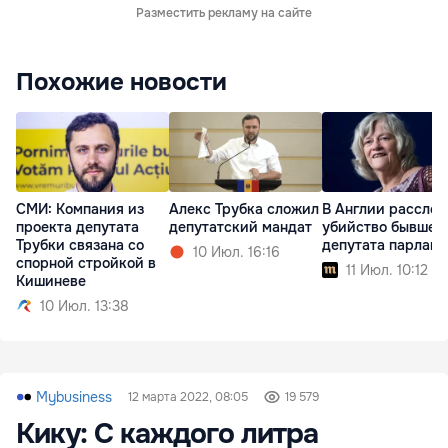
Разместить рекламу на сайте
Похожие новости
СМИ: Компания из
Алекс Трубка сложил
В Англии рассле
проекта депутата
депутатский мандат
убийство бывшег
Трубки связана со
депутата парламе
10 Июл. 16:16
спорной стройкой в
11 Июл. 10:12
Кишиневе
10 Июл. 13:38
Mybusiness
12 марта 2022, 08:05
19 579
Кику: С каждого литра