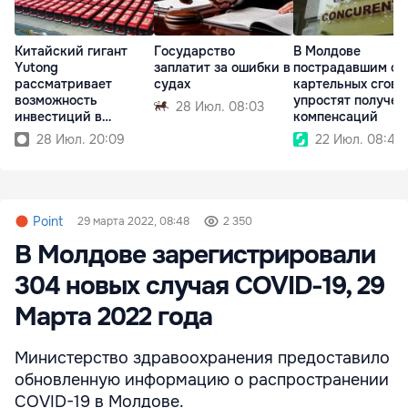
Китайский гигант
Государство
В Молдове
Yutong
заплатит за ошибки в
пострадавшим от
рассматривает
судах
картельных сгово
возможность
упростят получен
28 Июл. 08:03
инвестиций в
компенсаций
Республику Молдова
28 Июл. 20:09
22 Июл. 08:49
Point
29 марта 2022, 08:48
2 350
В Молдове зарегистрировали
304 новых случая COVID-19, 29
Марта 2022 года
Министерство здравоохранения предоставило
обновленную информацию о распространении
COVID-19 в Молдове.