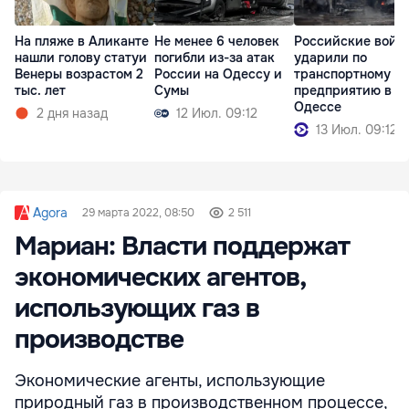
На пляже в Аликанте
Не менее 6 человек
Российские войс
нашли голову статуи
погибли из-за атак
ударили по
Венеры возрастом 2
России на Одессу и
транспортному
тыс. лет
Сумы
предприятию в
Одессе
2 дня назад
12 Июл. 09:12
13 Июл. 09:12
Agora
29 марта 2022, 08:50
2 511
Мариан: Власти поддержат
экономических агентов,
использующих газ в
производстве
Экономические агенты, использующие
природный газ в производственном процессе,