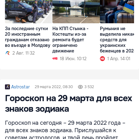
За последние сутки
На КПП Стынка -
Румыния не
20 иностранным
Костешты из-за
выделила никаки
гражданам отказано
ремонта будет
средств для
во въезде в Молдову
ограничено
украинских
движение
беженцев в 2024 
2 Авг. 11:32
18 Июн. 10:12
1 Апр. 14:01
Astrostar
29 марта 2022, 08:30
3 532
Гороскоп на 29 марта для всех
знаков зодиака
Гороскоп на сегодня – 29 марта 2022 года –
для всех знаков зодиака. Прислушайся к
советам астрологов, и твой день пройдет