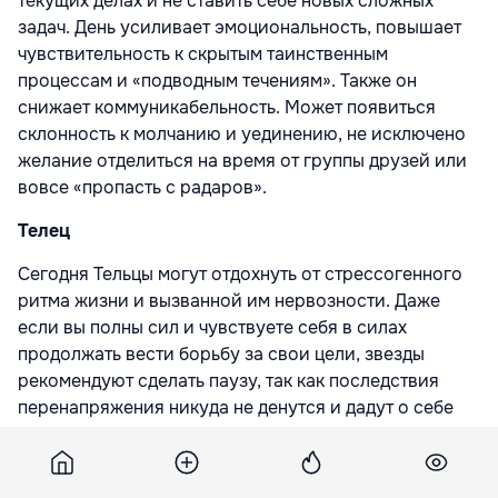
текущих делах и не ставить себе новых сложных
задач. День усиливает эмоциональность, повышает
чувствительность к скрытым таинственным
процессам и «подводным течениям». Также он
снижает коммуникабельность. Может появиться
склонность к молчанию и уединению, не исключено
желание отделиться на время от группы друзей или
вовсе «пропасть с радаров».
Телец
Сегодня Тельцы могут отдохнуть от стрессогенного
ритма жизни и вызванной им нервозности. Даже
если вы полны сил и чувствуете себя в силах
продолжать вести борьбу за свои цели, звезды
рекомендуют сделать паузу, так как последствия
перенапряжения никуда не денутся и дадут о себе
знать чуть позже. Пригодится переключение с
работы на хобби, общение с друзьями вне бизнеса,
«терапия» музыкой или сном.