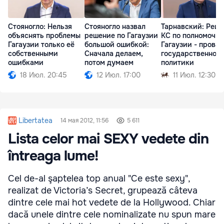
Стояногло: Нельзя
Стояногло назвал
Тарнавский: Реш
объяснять проблемы
решение по Гагаузии
КС по полномочи
Гагаузии только её
большой ошибкой:
Гагаузии - провал
собственными
Сначала делаем,
государственной
ошибками
потом думаем
политики
18 Июл. 20:45
12 Июл. 17:00
11 Июл. 12:30
Libertatea
14 мая 2012, 11:56
5 611
Lista celor mai SEXY vedete din
întreaga lume!
Cel de-al şaptelea top anual "Ce este sexy",
realizat de Victoria’s Secret, grupează câteva
dintre cele mai hot vedete de la Hollywood. Chiar
dacă unele dintre cele nominalizate nu spun mare