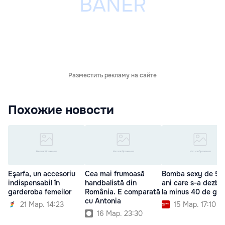
Разместить рекламу на сайте
Похожие новости
Eşarfa, un accesoriu
Cea mai frumoasă
Bomba sexy de 50
indispensabil în
handbalistă din
ani care s-a dezbr
garderoba femeilor
România. E comparată
la minus 40 de gra
cu Antonia
21 Мар. 14:23
15 Мар. 17:10
16 Мар. 23:30