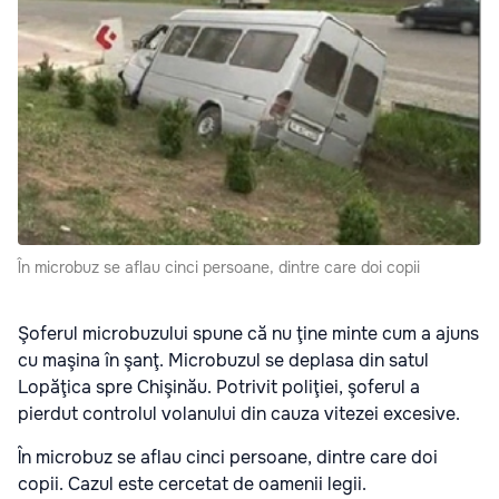
În microbuz se aflau cinci persoane, dintre care doi copii
Şoferul microbuzului spune că nu ţine minte cum a ajuns
cu maşina în şanţ. Microbuzul se deplasa din satul
Lopăţica spre Chişinău. Potrivit poliţiei, şoferul a
pierdut controlul volanului din cauza vitezei excesive.
În microbuz se aflau cinci persoane, dintre care doi
copii. Cazul este cercetat de oamenii legii.