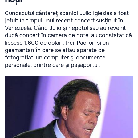
Cunoscutul cântăreţ spaniol Julio Iglesias a fost
jefuit în timpul unui recent concert susţinut în
Venezuela. Când Julio şi nepotul său au revenit
după concert în camera de hotel au constatat că
lipsesc 1.600 de dolari, trei iPad-uri şi un
geamantan în care se aflau aparate de
fotografiat, un computer şi documente
personale, printre care și pașaportul.