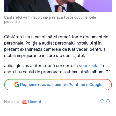
Cântărețul va fi nevoit să-și refacă toate documentele
personale.
Cântărețul va fi nevoit să-și refacă toate documentele
personale.
Poliţia a audiat personalul hotelului şi în
prezent examinează camerele de luat vederi pentru a
stabili împrejurările în care s-a comis jaful.
Julio Iglesias a oferit două concerte în
Venezuela
, în
cadrul turneului de promovare a ultimului său album, "1".
Подпишитесь на новости Point.md в Google
Источник
Libertatea