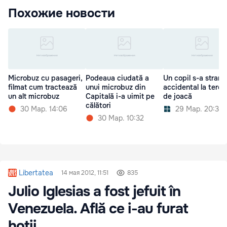
Похожие новости
Microbuz cu pasageri,
Podeaua ciudată a
Un copil s-a strang
filmat cum tractează
unui microbuz din
accidental la teren
un alt microbuz
Capitală i-a uimit pe
de joacă
călători
30 Мар. 14:06
29 Мар. 20:30
30 Мар. 10:32
Libertatea
14 мая 2012, 11:51
835
Julio Iglesias a fost jefuit în
Venezuela. Află ce i-au furat
hoții