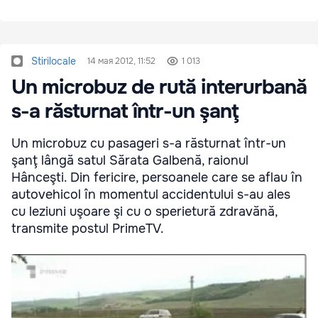
Stirilocale
14 мая 2012, 11:52
1 013
Un microbuz de rută interurbană
s-a răsturnat într-un şanţ
Un microbuz cu pasageri s-a răsturnat într-un
şanţ lângă satul Sărata Galbenă, raionul
Hânceşti. Din fericire, persoanele care se aflau în
autovehicol în momentul accidentului s-au ales
cu leziuni uşoare şi cu o sperietură zdravănă,
transmite postul PrimeTV.