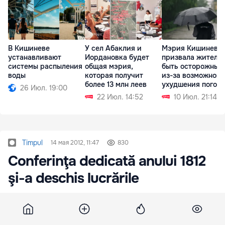
В Кишиневе
У сел Абаклия и
Мэрия Кишинева
устанавливают
Иордановка будет
призвала жителе
системы распыления
общая мэрия,
быть осторожным
воды
которая получит
из-за возможного
более 13 млн леев
ухудшения погод
26 Июл. 19:00
22 Июл. 14:52
10 Июл. 21:14
Timpul
14 мая 2012, 11:47
830
Conferinţa dedicată anului 1812
şi-a deschis lucrările
Azi, la Academia de Ştiinţe a RM şi-a deschis
lucrările Conferinţa ştiinţifică internaţională