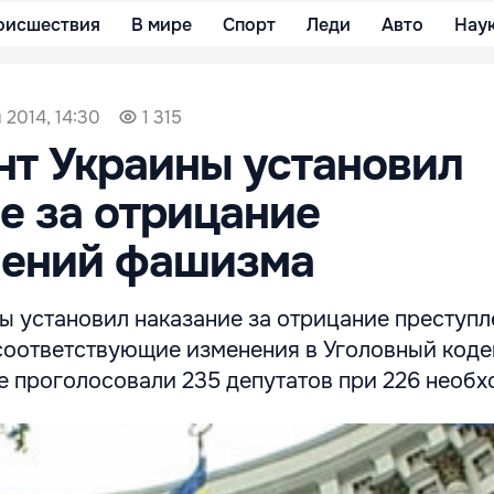
оисшествия
В мире
Спорт
Леди
Авто
Нау
 2014, 14:30
1 315
т Украины установил
е за отрицание
лений фашизма
ы установил наказание за отрицание преступ
соответствующие изменения в Уголовный коде
е проголосовали 235 депутатов при 226 необх