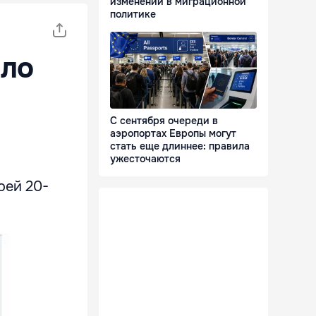
изменений в миграционной
политике
ило
С сентября очереди в
аэропортах Европы могут
стать еще длиннее: правила
ужесточаются
оей 20-