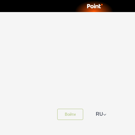
⌵
RU
Войти