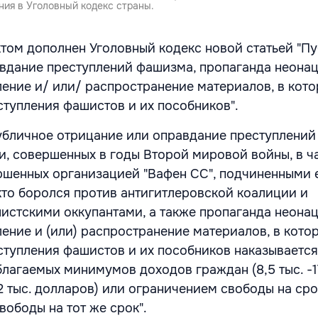
ия в Уголовный кодекс страны.
том дополнен Уголовный кодекс новой статьей "П
вдание преступлений фашизма, пропаганда неона
ление и/ или/ распространение материалов, в кот
тупления фашистов и их пособников".
публичное отрицание или оправдание преступлени
и, совершенных в годы Второй мировой войны, в ч
ршенных организацией "Вафен СС", подчиненными 
 кто боролся против антигитлеровской коалиции и
истскими оккупантами, а также пропаганда неона
ление и (или) распространение материалов, в кото
тупления фашистов и их пособников наказываетс
лагаемых минимумов доходов граждан (8,5 тыс. -1
2 тыс. долларов) или ограничением свободы на сро
вободы на тот же срок".