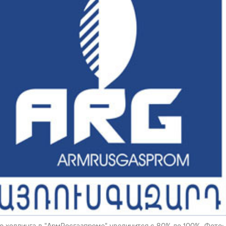
о холдинга в "АрмРосгазпроме" увеличится с 80% до 100%. Фото: