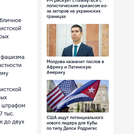
РМ рискует столкнуться с
логистическим кризисом из-
за заторов на украинских
границах
убличное
цистской
орых
й фашизма
Молдова назначит послов в
астности
Африку и Латинскую
Америку
ему
цистской
рых
я штрафом
7 тыс.
США ищут потенциального
к до двух
нового лидера для Кубы
по типу Делси Родригес