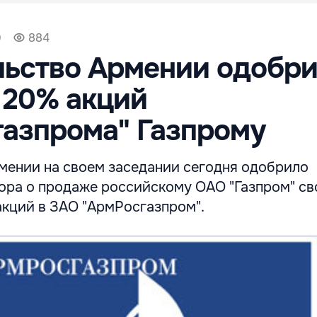
0
884
льство Армении одобр
 20% акций
азпрома" Газпрому
мении на своем заседании сегодня одобрило
ора о продаже российскому ОАО "Газпром" св
акций в ЗАО "АрмРосгазпром".