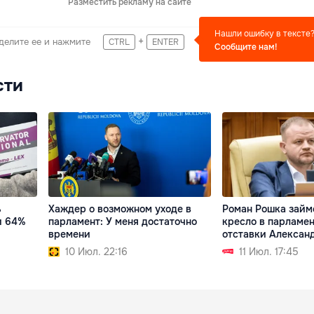
Разместить рекламу на сайте
Нашли ошибку в тексте
+
делите ее и нажмите
CTRL
ENTER
Сообщите нам!
сти
ь
Хаждер о возможном уходе в
Роман Рошка займ
и 64%
парламент: У меня достаточно
кресло в парламен
времени
отставки Алексан
10 Июл. 22:16
11 Июл. 17:45