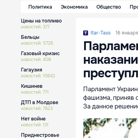
Политика
Экономика
Общество
Пр
Цены на топливо
новостей:
377
16 января
Itar-Tass
Бельцы
Парламен
новостей:
5726
Газовый кризис
наказани
новостей:
408
преступ
Гагаузия
новостей:
10842
Кишинев
Парламент Украин
новостей:
771
фашизма, приняв 
ДТП в Молдове
За данное решени
новостей:
7823
Нет войне
новостей:
131
Приднестровье