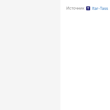
Источник
Itar-Tass