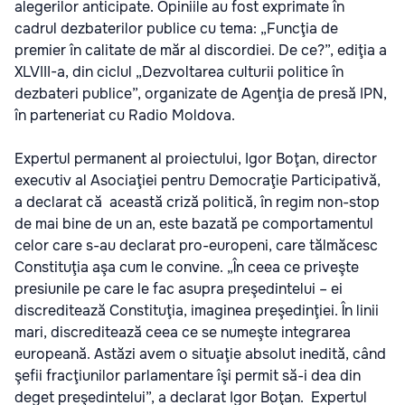
alegerilor anticipate. Opiniile au fost exprimate în
cadrul dezbaterilor publice cu tema: „Funcţia de
premier în calitate de măr al discordiei. De ce?”, ediţia a
XLVIII-a, din ciclul „Dezvoltarea culturii politice în
dezbateri publice”, organizate de Agenţia de presă IPN,
în parteneriat cu Radio Moldova.
Expertul permanent al proiectului, Igor Boţan, director
executiv al Asociaţiei pentru Democraţie Participativă,
a declarat că această criză politică, în regim non-stop
de mai bine de un an, este bazată pe comportamentul
celor care s-au declarat pro-europeni, care tălmăcesc
Constituţia aşa cum le convine. „În ceea ce priveşte
presiunile pe care le fac asupra preşedintelui – ei
discreditează Constituţia, imaginea preşedinţiei. În linii
mari, discreditează ceea ce se numeşte integrarea
europeană. Astăzi avem o situaţie absolut inedită, când
şefii fracţiunilor parlamentare îşi permit să-i dea din
deget preşedintelui”, a declarat Igor Boţan. Expertul