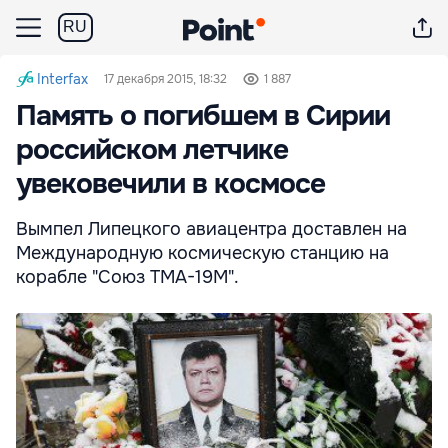
RU
Interfax
17 декабря 2015, 18:32
1 887
Память о погибшем в Сирии
российском летчике
увековечили в космосе
Вымпел Липецкого авиацентра доставлен на
Международную космическую станцию на
корабле "Союз ТМА-19М".