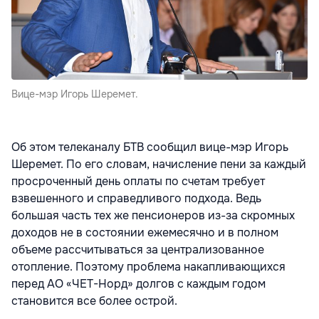
Вице-мэр Игорь Шеремет.
Об этом телеканалу БТВ сообщил вице-мэр Игорь
Шеремет. По его словам, начисление пени за каждый
просроченный день оплаты по счетам требует
взвешенного и справедливого подхода. Ведь
большая часть тех же пенсионеров из-за скромных
доходов не в состоянии ежемесячно и в полном
объеме рассчитываться за централизованное
отопление. Поэтому проблема накапливающихся
перед АО «ЧЕТ-Норд» долгов с каждым годом
становится все более острой.