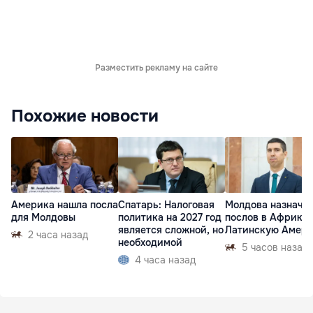
Разместить рекламу на сайте
Похожие новости
Америка нашла посла
Спатарь: Налоговая
Молдова назначи
для Молдовы
политика на 2027 год
послов в Африку 
является сложной, но
Латинскую Амер
2 часа назад
необходимой
5 часов назад
4 часа назад