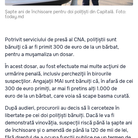
Șapte ani de închisoare pentru doi polițiști din Capitală. Foto:
today.md
Potrivit serviciului de presă al CNA, polițiștii sunt
bănuiţi că ar fi primit 300 de euro de la un bărbat,
pentru a muşamaliza un dosar.
În acest dosar, au fost efectuate mai multe acţiuni de
urmărire penală, inclusiv percheziţii în birourile
suspecţilor. Angajații MAI sunt bănuiți că, în afară de cei
300 de euro primiți, ar mai fi pretins alți 1.000 de
euro de la un bărbat, care voia să scape basma curată.
După audieri, procurorii au decis să îi cerceteze în
libertate pe cei doi polițiști bănuiți. Dacă le va fi
demonstrată vinovăția, suspecții riscă pănă la șapte ani
de închisoare și o amendă de până la 120 de mii de lei,
fără dreptul de a ocupa funcții publice pe un termen de