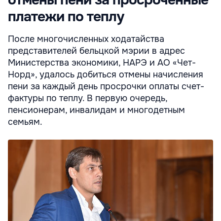
платежи по теплу
После многочисленных ходатайства
представителей бельцкой мэрии в адрес
Министерства экономики, НАРЭ и АО «Чет-
Норд», удалось добиться отмены начисления
пени за каждый день просрочки оплаты счет-
фактуры по теплу. В первую очередь,
пенсионерам, инвалидам и многодетным
семьям.