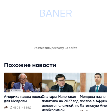
Разместить рекламу на сайте
Похожие новости
Америка нашла посла
Спатарь: Налоговая
Молдова назначи
для Молдовы
политика на 2027 год
послов в Африку 
является сложной, но
Латинскую Амер
2 часа назад
необходимой