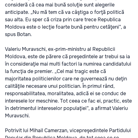
consideră că cea mai bună soluţie sunt alegerile
anticipate. „Nu mă tem că va câştiga o forţă politică
sau alta. Eu sper că criza prin care trece Republica
Moldova este o lecţie foarte bună pentru cetăţeni”, a
spus Botan.
Valeriu Muravschi, ex-prim-ministru al Republicii
Moldova, este de părere că preşedintele ar trebui sa ia
în consideraţie mai multi factori la numirea candidatului
la funcţia de premier. „Cel mai tragic este că
majoritatea politicienilor care ne guvernează nu deţin
calităţile necesare unui politician. În primul rând,
responsabilitatea, moralitatea, adică ei se conduc de
interesele lor meschine. Tot ceea ce fac ei, practic, este
în detrimentul intereselor populaţiei”, a afirmat Valeriu
Muravschi.
Potrivit lui Mihail Camerzan, vicepreşedintele Partidului
Popular din Republica Moldova, de tot ceea ce se