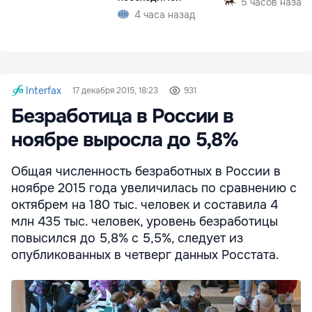
5 часов назад
4 часа назад
Interfax
17 декабря 2015, 18:23
931
Безработица в России в
ноябре выросла до 5,8%
Общая численность безработных в России в
ноябре 2015 года увеличилась по сравнению с
октябрем на 180 тыс. человек и составила 4
млн 435 тыс. человек, уровень безработицы
повысился до 5,8% c 5,5%, следует из
опубликованных в четверг данных Росстата.