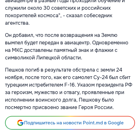
авиацентре в разные годы проходили обучение и
служили около 30 советских и российских
покорителей космоса", - сказал собеседник
агентства.
Он добавил, что после возвращения на Землю
вымпел будет передан в авиацентр. Одновременно
на МКС доставлены памятный знак и флажки с
символикой Липецкой области.
Пешков погиб в результате обстрела с земли 24
ноября, после того, как его самолет Су-24 был сбит
турецким истребителем F-16. Указом президента РФ
за героизм, мужество и отвагу, проявленные при
исполнении воинского долга, Пешкову было
посмертно присвоено звание Героя России.
Подпишитесь на новости Point.md в Google