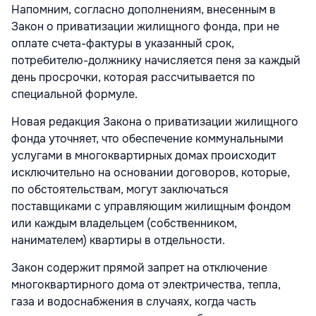
Напомним, согласно дополнениям, внесенным в
Закон о приватизации жилищного фонда, при не
оплате счета-фактуры в указанный срок,
потребителю-должнику начисляется пеня за каждый
день просрочки, которая рассчитывается по
специальной формуле.
Новая редакция Закона о приватизации жилищного
фонда уточняет, что обеспечение коммунальными
услугами в многоквартирных домах происходит
исключительно на основании договоров, которые,
по обстоятельствам, могут заключаться
поставщиками с управляющим жилищным фондом
или каждым владельцем (собственником,
нанимателем) квартиры в отдельности.
Закон содержит прямой запрет на отключение
многоквартирного дома от электричества, тепла,
газа и водоснабжения в случаях, когда часть