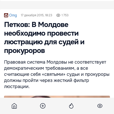
Omg
17 декабря 2015, 18:23
1 753
Петков: В Молдове
необходимо провести
люстрацию для судей и
прокуроров
Правовая система Молдовы не соответствует
демократическим требованиям, а все
считающие себя «святыми» судьи и прокуроры
должны пройти через жесткий фильтр
люстрации.