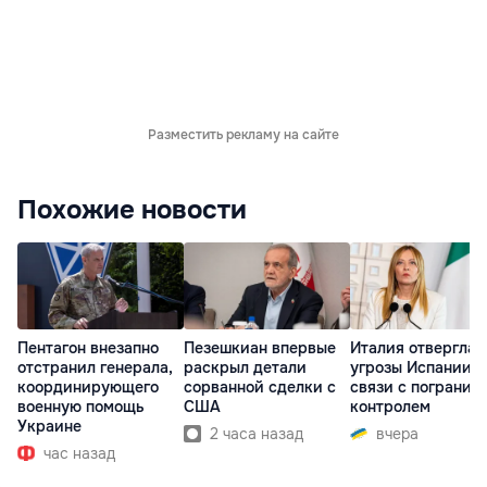
Разместить рекламу на сайте
Похожие новости
Пентагон внезапно
Пезешкиан впервые
Италия отвергла
отстранил генерала,
раскрыл детали
угрозы Испании в
координирующего
сорванной сделки с
связи с погранич
военную помощь
США
контролем
Украине
2 часа назад
вчера
час назад