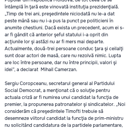
întâmplă în ţară este vinovată instituţia prezidenţială.
„Timp de trei ani, preşedintele niciodată nu le-a dat
peste mână sau nu i-a pus la punct pe politicieni în
anumite chestiuni. Dacă exista un precedent, acum ei s-
ar fi gândit că anterior şeful statului i-a oprit din
acţiunile lor şi astăzi nu ar fi mers mai departe.
Actualmente, două-trei persoane conduc ţara şi ceilalţi
sunt doar actori de masă, care nu rezolvă nimic. Lupta
are loc între persoane, dar nu între principii, valori şi
idei”, a declarat Mihail Camerzan.
Sergiu Coropceanu, secretarul general al Partidului
Social Democrat, a menţionat că o soluţie pentru
actuala criză ar fi numirea unui candidat la funcţia de
premier, la propunerea patronatelor şi sindicatelor. „Noi
considerăm că preşedintele Timofti trebuie să
desemneze viitorul candidat la funcţia de prim-ministru
nu solicitând candidatura de la partidele parlamentare,