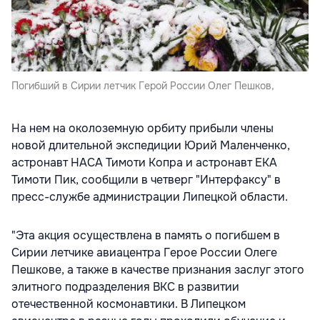
Погибший в Сирии летчик Герой России Олег Пешков,
На нем на околоземную орбиту прибыли члены
новой длительной экспедиции Юрий Маленченко,
астронавт НАСА Тимоти Копра и астронавт ЕКА
Тимоти Пик, сообщили в четверг "Интерфаксу" в
пресс-службе администрации Липецкой области.
"Эта акция осуществлена в память о погибшем в
Сирии летчике авиацентра Герое России Олеге
Пешкове, а также в качестве признания заслуг этого
элитного подразделения ВКС в развитии
отечественной космонавтики. В Липецком