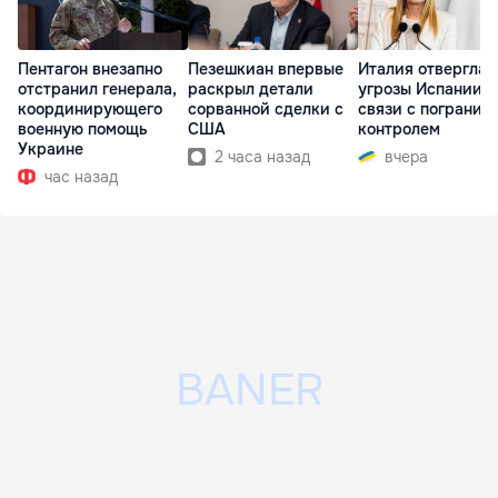
Пентагон внезапно
Пезешкиан впервые
Италия отвергла
отстранил генерала,
раскрыл детали
угрозы Испании в
координирующего
сорванной сделки с
связи с погранич
военную помощь
США
контролем
Украине
2 часа назад
вчера
час назад