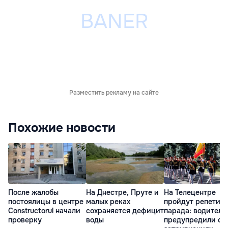
Разместить рекламу на сайте
Похожие новости
После жалобы
На Днестре, Пруте и
На Телецентре
постоялицы в центре
малых реках
пройдут репетиц
Constructorul начали
сохраняется дефицит
парада: водителе
проверку
воды
предупредили о