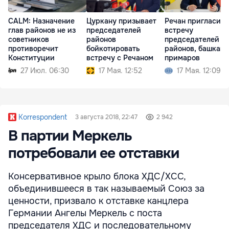
CALM: Назначение
Цуркану призывает
Речан пригласил 
глав районов не из
председателей
встречу
советников
районов
председателей
противоречит
бойкотировать
районов, башкана
Конституции
встречу с Речаном
примаров
27 Июл. 06:30
17 Мая. 12:52
17 Мая. 12:09
Korrespondent
3 августа 2018, 22:47
2 942
В партии Меркель
потребовали ее отставки
Консервативное крыло блока ХДС/ХСС,
объединившееся в так называемый Союз за
ценности, призвало к отставке канцлера
Германии Ангелы Меркель с поста
председателя ХДС и последовательному