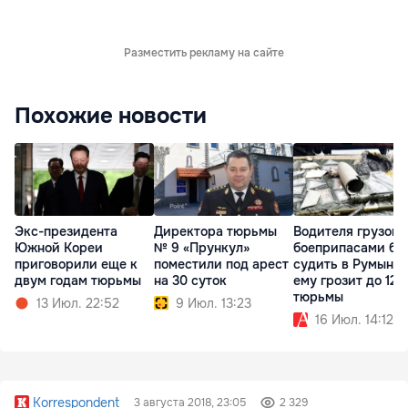
Разместить рекламу на сайте
Похожие новости
Экс-президента
Директора тюрьмы
Водителя грузови
Южной Кореи
№ 9 «Прункул»
боеприпасами бу
приговорили еще к
поместили под арест
судить в Румынии
двум годам тюрьмы
на 30 суток
ему грозит до 12 
тюрьмы
13 Июл. 22:52
9 Июл. 13:23
16 Июл. 14:12
Korrespondent
3 августа 2018, 23:05
2 329