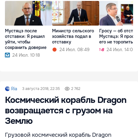
Мустяцэ после
Министр сельского
Гросу — об отста
отставки: Я решил
хозяйства подал в
Мустяцэ: Я проси
уйти, чтобы
отставку
его не торопиться
сохранить доверие
24 Июл. 08:49
24 Июл. 14:00
24 Июл. 10:18
Ria
3 августа 2018, 22:35
2 762
Космический корабль Dragon
возвращается с грузом на
Землю
Грузовой космический корабль Dragon