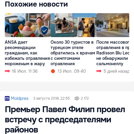
Похожие новости
ANSA дает
Около 30 туристов в
После массового
рекомендации
турецком отеле
отравления в про
гражданам, как
обратились к врачам
Radisson Blu Leog
избежать отравления
с симптомами
не обнаружили
мороженым в жару
отравления
сальмонеллу
16 Июл. 11:36
13 Июл. 09:40
5 дней назад
Moldpres
3 августа 2018, 22:55
2 172
Премьер Павел Филип провел
встречу с председателями
районов