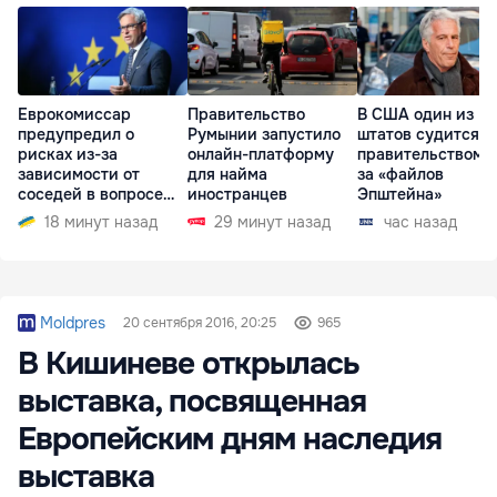
Еврокомиссар
Правительство
В США один из
предупредил о
Румынии запустило
штатов судится с
рисках из-за
онлайн-платформу
правительством и
зависимости от
для найма
за «файлов
соседей в вопросе
иностранцев
Эпштейна»
границ
18 минут назад
29 минут назад
час назад
Moldpres
20 сентября 2016, 20:25
965
В Кишиневе открылась
выставка, посвященная
Европейским дням наследия
выставка