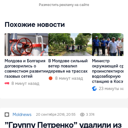
Разместить рекламу на сайте
Похожие новости
Молдова и Болгария
В Молдове сильный
Министр
договорились о
ветер повалил
окружающей сре
совместном развитии
деревья на трассах
проинспектирова
газовых сетей
водозаборную
8 минут назад
станцию в Косэу
8 минут назад
23 минуты наз
Moldnews
20 сентября 2016, 20:55
3 374
”Группу Петренко” удалили из