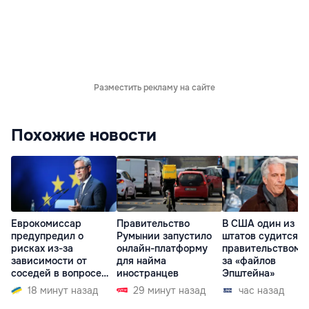
Разместить рекламу на сайте
Похожие новости
Еврокомиссар
Правительство
В США один из
предупредил о
Румынии запустило
штатов судится с
рисках из-за
онлайн-платформу
правительством и
зависимости от
для найма
за «файлов
соседей в вопросе
иностранцев
Эпштейна»
границ
18 минут назад
29 минут назад
час назад