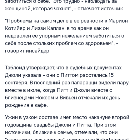
заботиться о себе. "Это трудно - наблюдать за
женщиной, которая чахнет", - отмечает источник.
"Проблемы на самом деле в ее ревности к Марион
Котийяр и Лиззи Каплан, в то время как он
недоволен ее упорным нежеланием заботиться о
себе после стольких проблем со здоровьем", -
говорит инсайдер.
Таблоид утверждает, что в судебных документах
Джоли указала - они с Питтом расстались 15
сентября. В последний раз папарацци видели пару
вместе в июле, когда Питт и Джоли вместе с
близнецами Ноксом и Вивьен отмечали их день
рождения в кафе.
Ужин в узком составе имел место накануне второй
годовщины свадьбы Джоли и Питта. При этом
источники, близкие к семье, отмечали, что они
"счастливы, как никогда", удивляется Entertainment