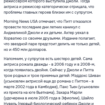
режиссером которого выступила Джоли. Тогда
актриса и режиссер категорически отрицала, что
проблемы главных героев близки им с супругом.
Morning News USA отмечает, что Питт отказался
провести последние дни летних каникул с
Анджелиной Джоли и их детьми. Актер уехал в
Хорватию со своими друзьями. Издание полагает,
что звездной паре предстоит делить не только детей,
но и 450 млн долларов.
Напомним, у супругов есть шестеро детей. Сама
актриса рожала дважды - в 2006 году и в 2008-м,
когда появилась двойня. Сейчас у Джоли и Питта
трое родных и трое приемных детей: Мэддокс Шиван
(усыновлен актрисой еще до романа с Питтом - в
марте 2002 года в Камбодже), Пакс Тьен (усыновлен
из приюта на юге Вьетнама), Захара Марли
(удочерена в июле 2005 года в Эфиопии), Шайло
Нувель (первый биологический ребенок Джоли и