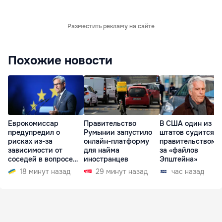
Разместить рекламу на сайте
Похожие новости
Еврокомиссар
Правительство
В США один из
предупредил о
Румынии запустило
штатов судится с
рисках из-за
онлайн-платформу
правительством и
зависимости от
для найма
за «файлов
соседей в вопросе
иностранцев
Эпштейна»
границ
18 минут назад
29 минут назад
час назад