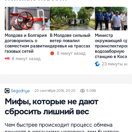
Молдова и Болгария
В Молдове сильный
Министр
договорились о
ветер повалил
окружающей сре
совместном развитии
деревья на трассах
проинспектирова
газовых сетей
водозаборную
8 минут назад
станцию в Косэу
8 минут назад
23 минуты наз
Segodnya
20 сентября 2016, 20:20
5 098
Мифы, которые не дают
сбросить лишний вес
Чем быстрее происходит процесс обмена