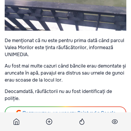
De menționat că nu este pentru prima dată când parcul
Valea Morilor este ținta răufăcătorilor, informează
UNIMEDIA.
Au fost mai multe cazuri când băncile erau demontate și
aruncate în apă, pavajul era distrus sau urnele de gunoi
erau scoase de la locul lor.
Deocamdată, răufăctorii nu au fost identificați de
poliție.
Подпишитесь на новости Point.md в Google