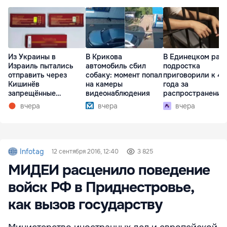
Из Украины в
В Крикова
В Единецком рай
Израиль пытались
автомобиль сбил
подростка
отправить через
собаку: момент попал
приговорили к 4,
Кишинёв
на камеры
года за
запрещённые
видеонаблюдения
распространение
препараты
наркотиков
вчера
вчера
вчера
Infotag
12 сентября 2016, 12:40
3 825
МИДЕИ расценило поведение
войск РФ в Приднестровье,
как вызов государству