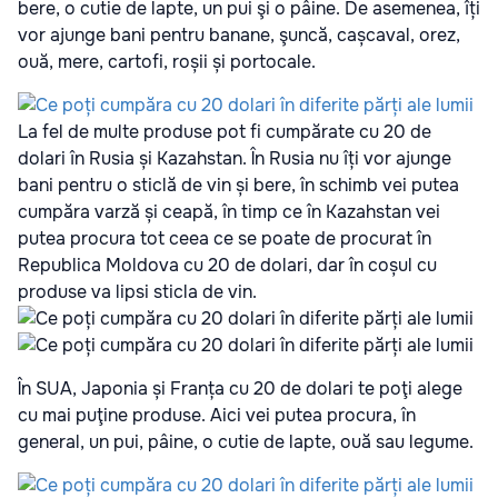
bere, o cutie de lapte, un pui şi o pâine. De asemenea, îți
vor ajunge bani pentru banane, şuncă, cașcaval, orez,
ouă, mere, cartofi, roșii și portocale.
La fel de multe produse pot fi cumpărate cu 20 de
dolari în Rusia și Kazahstan. În Rusia nu îți vor ajunge
bani pentru o sticlă de vin și bere, în schimb vei putea
cumpăra varză și ceapă, în timp ce în Kazahstan vei
putea procura tot ceea ce se poate de procurat în
Republica Moldova cu 20 de dolari, dar în coșul cu
produse va lipsi sticla de vin.
În SUA, Japonia și Franța cu 20 de dolari te poţi alege
cu mai puţine produse. Aici vei putea procura, în
general, un pui, pâine, o cutie de lapte, ouă sau legume.