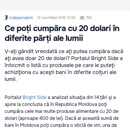
Independent
12 сентября 2016, 12:55
793
Ce poți cumpăra cu 20 dolari în
diferite părți ale lumii
V-aţi gândit vreodată ce aţi putea cumpăra dacă
aţi avea doar 20 de dolari? Portalul Bright Side a
întocmit o listă cu produsele pe care le puteţi
achiziţiona cu aceşti bani în diferite colţuri ale
lumii.
Portalul
Bright Side
a analizat situaţia din 14 ţări şi a
ajuns la concluzia că în Republica Moldova poţi
cumpăra cele mai multe produse alimentare cu 20 de
dolari (aproape 400 de lei). Dacă ai această sumă de
bani în Moldova poți cumpăra o sticlă de vin, una de