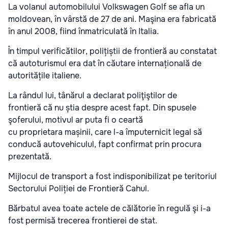
La volanul automobilului Volkswagen Golf se afla un
moldovean, în vârstă de 27 de ani. Maşina era fabricată
în anul 2008, fiind înmatriculată în Italia.
În timpul verificătilor, polițiștii de frontieră au constatat
că autoturismul era dat în căutare internațională de
autoritățile italiene.
La rândul lui, tânărul a declarat poliţiştilor de
frontieră că nu știa despre acest fapt. Din spusele
şoferului, motivul ar puta fi o ceartă
cu proprietara mașinii, care l-a împuternicit legal să
conducă autovehiculul, fapt confirmat prin procura
prezentată.
Mijlocul de transport a fost indisponibilizat pe teritoriul
Sectorului Poliției de Frontieră Cahul.
Bărbatul avea toate actele de călătorie în regulă şi i-a
fost permisă trecerea frontierei de stat.