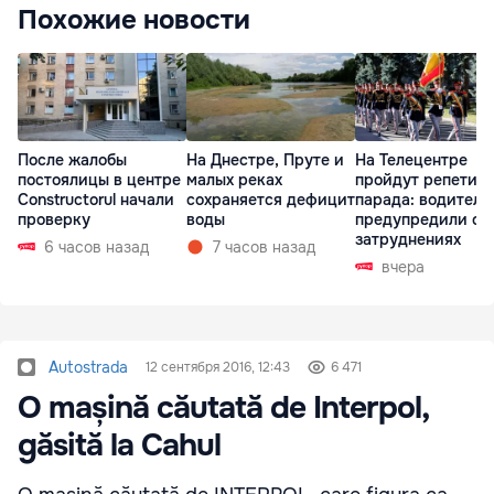
Похожие новости
После жалобы
На Днестре, Пруте и
На Телецентре
постоялицы в центре
малых реках
пройдут репетиц
Constructorul начали
сохраняется дефицит
парада: водителе
проверку
воды
предупредили о
затруднениях
6 часов назад
7 часов назад
вчера
Autostrada
12 сентября 2016, 12:43
6 471
O mașină căutată de Interpol,
găsită la Cahul