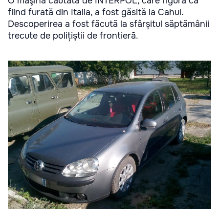
O maşină căutată de INTERPOL, care figura ca
fiind furată din Italia, a fost găsită la Cahul.
Descoperirea a fost făcută la sfârșitul săptămânii
trecute de polițiștii de frontieră.