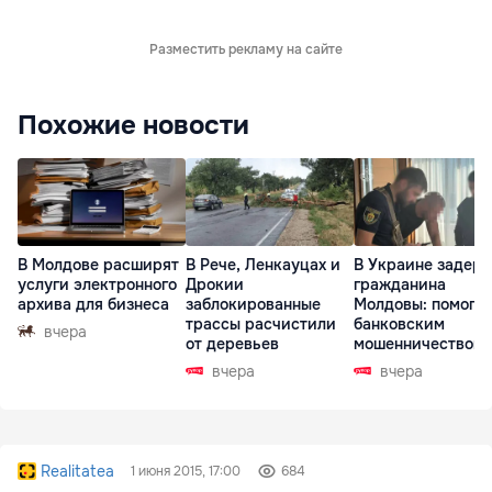
Разместить рекламу на сайте
Похожие новости
В Молдове расширят
В Рече, Ленкауцах и
В Украине задер
услуги электронного
Дрокии
гражданина
архива для бизнеса
заблокированные
Молдовы: помогал
трассы расчистили
банковским
вчера
от деревьев
мошенничеством 
Чехии
вчера
вчера
Realitatea
1 июня 2015, 17:00
684