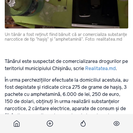
Un tânăr a fost reținut fiind bănuit că ar comercializa substanțe
narcotice de tip "hașiș" și "amphetamină". Foto: realitatea.md
Tânărul este suspectat de comercializarea drogurilor pe
teritoriul municipiului Chișinău, scrie
Realitatea.md
.
În urma perchezițiilor efectuate la domiciliul acestuia, au
fost depistate și ridicate circa 275 de grame de hașiș, 3
pachete cu amphetamină, 6.000 de lei, 250 de euro,
150 de dolari, obținuți în urma realizării substanțelor
narcotice, 2 cântare electrice, aparate de consum și de
fărâmițare a marijuanei, un cartuș de la automat
Kalașnikov.