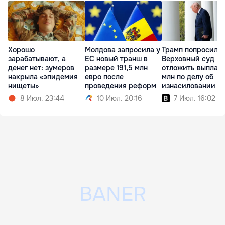
Хорошо
Молдова запросила у
Трамп попросил
зарабатывают, а
ЕС новый транш в
Верховный суд
денег нет: зумеров
размере 191,5 млн
отложить выплату
накрыла «эпидемия
евро после
млн по делу об
нищеты»
проведения реформ
изнасиловании
8 Июл. 23:44
10 Июл. 20:16
7 Июл. 16:02