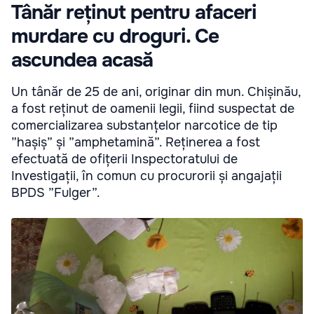
Tânăr reținut pentru afaceri
murdare cu droguri. Ce
ascundea acasă
Un tânăr de 25 de ani, originar din mun. Chișinău,
a fost reținut de oamenii legii, fiind suspectat de
comercializarea substanțelor narcotice de tip
”hașiș” și ”amphetamină”. Reținerea a fost
efectuată de ofițerii Inspectoratului de
Investigații, în comun cu procurorii și angajații
BPDS ”Fulger”.