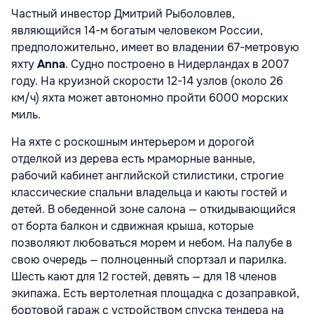
Частный инвестор Дмитрий Рыболовлев,
являющийся 14-м богатым человеком России,
предположительно, имеет во владении 67-метровую
яхту
Anna
. Судно построено в Нидерландах в 2007
году. На круизной скорости 12-14 узлов (около 26
км/ч) яхта может автономно пройти 6000 морских
миль.
На яхте с роскошным интерьером и дорогой
отделкой из дерева есть мраморные ванные,
рабочий кабинет английской стилистики, строгие
классические спальни владельца и каюты гостей и
детей. В обеденной зоне салона — откидывающийся
от борта балкон и сдвижная крыша, которые
позволяют любоваться морем и небом. На палубе в
свою очередь — полноценный спортзал и парилка.
Шесть кают для 12 гостей, девять — для 18 членов
экипажа. Есть вертолетная площадка с дозаправкой,
бортовой гараж с устройством спуска тендера на