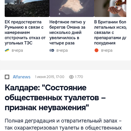
ЕК предостерегла
Нефтяное пятно у
В Британии более
Румынию в связи с
берегов Омана за
летальных исходо
намерением
несколько дней
связали с
отстрочить отказ от
увеличилось в
препаратами для
угольных ТЭС
четыре раза
похудения
вчера
вчера
вчера
Alfanews
1 июня 2015, 17:00
1 770
Калдаре: "Состояние
общественных туалетов –
признак неуважения"
Полная деградация и отвратительный запах –
так охарактеризовал туалеты в общественных