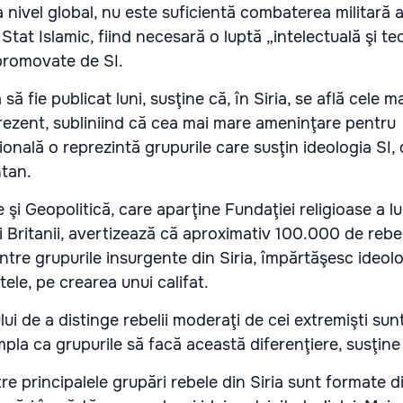
la nivel global, nu este suficientă combaterea militară 
 Stat Islamic, fiind necesară o luptă „intelectuală şi te
 promovate de SI.
să fie publicat luni, susţine că, în Siria, se află cele m
prezent, subliniind că cea mai mare ameninţare pentru
onală o reprezintă grupurile care susţin ideologia SI,
tan.
 şi Geopolitică, care aparţine Fundaţiei religioase a lu
i Britanii, avertizează că aproximativ 100.000 de rebeli
ntre grupurile insurgente din Siria, împărtăşesc ideolo
tele, pe crearea unui califat.
ui de a distinge rebelii moderaţi de cei extremişti sun
pla ca grupurile să facă această diferenţiere, susţine
e principalele grupări rebele din Siria sunt formate di