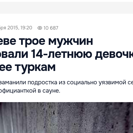
бря 2015, 19:20
10 687
еве трое мужчин
вали 14-летнюю девочк
ее туркам
аманили подростка из социально уязвимой с
официанткой в сауне.