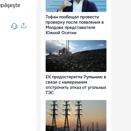
 depăşeşte
Тофан пообещал провести
проверку после появления в
Молдове представителя
Южной Осетии
ЕК предостерегла Румынию в
связи с намерением
отстрочить отказ от угольных
ТЭС