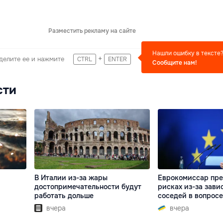
Разместить рекламу на сайте
Нашли ошибку в тексте
+
делите ее и нажмите
CTRL
ENTER
Сообщите нам!
сти
В Италии из-за жары
Еврокомиссар пре
достопримечательности будут
рисках из-за зави
работать дольше
соседей в вопросе
вчера
вчера