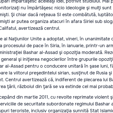
upări împărtăşesc aceleaşi idei, potrivit studiului. Mai 
onitorizaţi nu împărtăşesc nicio ideologie şi mulţi sunt
mişti. Şi chiar dacă reţeaua SI este combătută, luptător
remişti ar putea organiza atacuri în afara Siriei sub slo
alifatul, avertizează centrul.
e al Naţiunilor Unite a adoptat, vineri, în unanimitate 
procesului de pace în Siria, în ianuarie, printr-un armi
ministraţiei Bashar al-Assad şi opoziţia moderată. Rez
general şi iniţierea negocierilor între grupurile opozi
ar al-Assad pentru o conducere unitară în şase luni, f
are la viitorul preşedintelui sirian, susţinut de Rusia şi
. Centrul avertizează că, indiferent de plecarea lui B
a ţării, războiul din ţară se va extinde cel mai probabi
ncepând din martie 2011, cu revolte reprimate violent ş
e serviciile de securitate subordonate regimului Bashar 
rupuri teroriste, inclusiv organizaţia sunnită Stat Islami