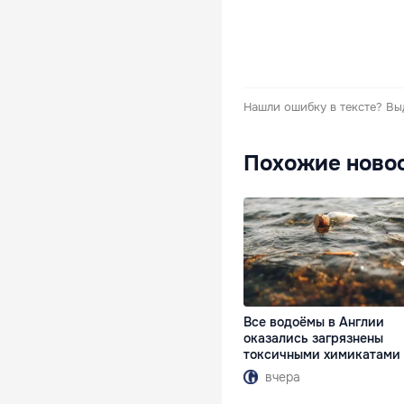
Нашли ошибку в тексте?
Вы
Похожие ново
Все водоёмы в Англии
оказались загрязнены
токсичными химикатами
вчера