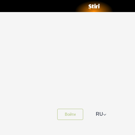
⌵
RU
Войти