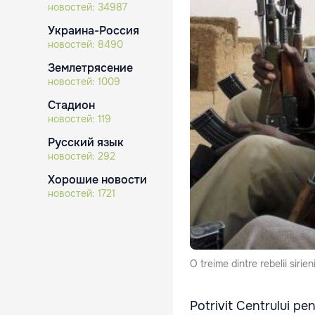
новостей:
34987
Украина-Россия
новостей:
8490
Землетрясение
новостей:
1009
Стадион
новостей:
119
Русский язык
новостей:
292
Хорошие новости
новостей:
1721
O treime dintre rebelii sirie
Potrivit Centrului pe