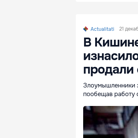
21 дека
Actualitati
В Кишин
изнасило
продали 
Злоумышленники з
пообещав работу 