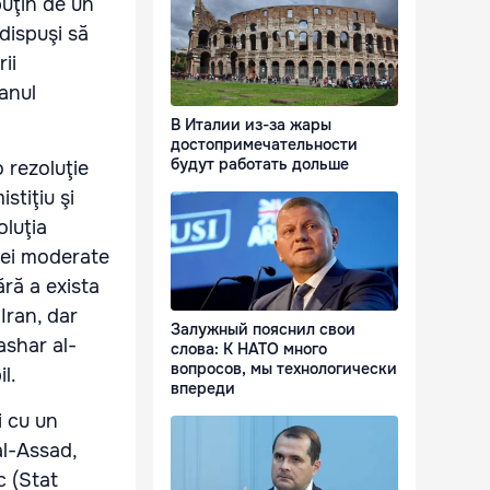
puţin de un
 dispuşi să
ii
ganul
В Италии из-за жары
достопримечательности
будут работать дольше
o rezoluţie
stiţiu şi
oluţia
ţiei moderate
ără a exista
 Iran, dar
Залужный пояснил свои
ashar al-
слова: К НАТО много
вопросов, мы технологически
l.
впереди
i cu un
al-Assad,
c (Stat