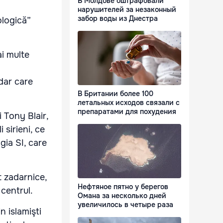
В Молдове оштрафовали
a
нарушителей за незаконный
забор воды из Днестра
ologică”
ai multe
 dar care
В Британии более 100
летальных исходов связали с
препаратами для похудения
i Tony Blair,
 sirieni, ce
gia SI, care
t zadarnice,
Нефтяное пятно у берегов
 centrul.
Омана за несколько дней
увеличилось в четыре раза
n islamişti