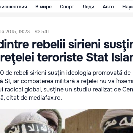
оисшествия
В мире
Спорт
Леди
Авто
Нау
ря 2015, 19:23
541
intre rebelii sirieni susţi
reţelei teroriste Stat Isl
 de rebeli sirieni susţin ideologia promovată de
ă SI, iar combaterea militară a reţelei nu va însem
ui radical global, susţine un studiu realizat de Ce
că, citat de mediafax.ro.