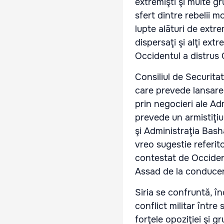
extremişti şi multe gr
sfert dintre rebelii m
lupte alături de extre
dispersaţi şi alţi ext
Occidentul a distrus C
Consiliul de Securitat
care prevede lansarea 
prin negocieri ale Ad
prevede un armistiţiu 
şi Administraţia Bash
vreo sugestie referito
contestat de Occident
Assad de la conducere
Siria se confruntă, î
conflict militar într
forţele opoziţiei şi g