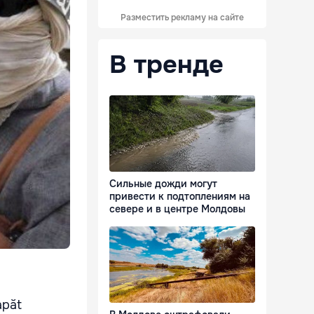
Разместить рекламу на сайте
В тренде
Сильные дожди могут
привести к подтоплениям на
севере и в центре Молдовы
apăt