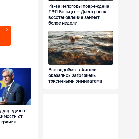
Из-за непогоды повреждена
ЛЭП Бельцы — Днестровск:
восстановление займет
более недели
?
Все водоёмы в Англии
оказались загрязнены
токсичными химикатами
дупредил о
симости от
 границ