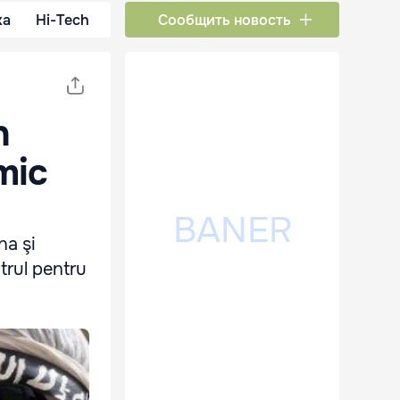
ка
Hi-Tech
Сообщить новость
n
amic
na şi
ntrul pentru