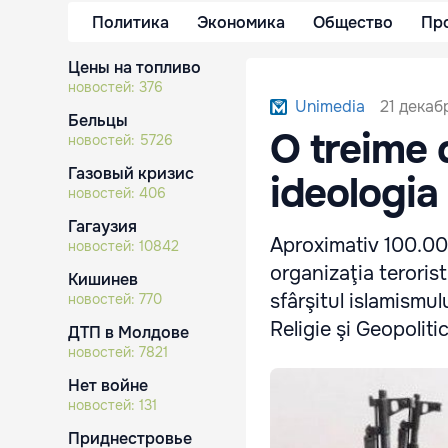
Политика
Экономика
Общество
Пр
Цены на топливо
новостей:
376
21 декаб
Unimedia
Бельцы
O treime d
новостей:
5726
Газовый кризис
ideologia 
новостей:
406
Гагаузия
Aproximativ 100.000
новостей:
10842
organizaţia terorist
Кишинев
sfârşitul islamismul
новостей:
770
Religie şi Geopoliti
ДТП в Молдове
новостей:
7821
Нет войне
новостей:
131
Приднестровье