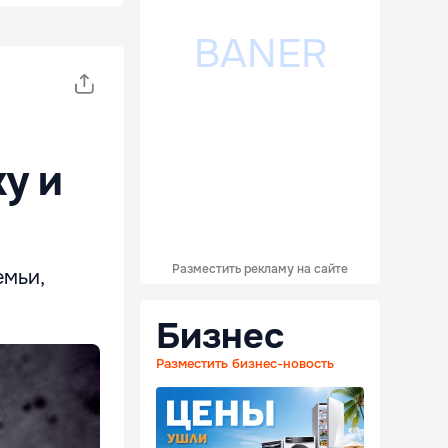
у и
Разместить рекламу на сайте
емьи,
Бизнес
Разместить бизнес-новость