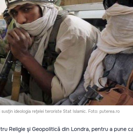
ni susţin ideologia reţelei teroriste Stat Islamic. Foto: puterea.ro
ntru Religie şi Geopolitică din Londra, pentru a pune c