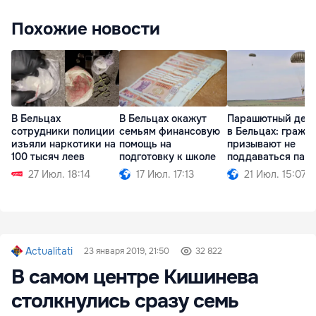
Похожие новости
В Бельцах
В Бельцах окажут
Парашютный дес
сотрудники полиции
семьям финансовую
в Бельцах: гражд
изъяли наркотики на
помощь на
призывают не
100 тысяч леев
подготовку к школе
поддаваться пан
27 Июл. 18:14
17 Июл. 17:13
21 Июл. 15:07
Actualitati
23 января 2019, 21:50
32 822
В самом центре Кишинева
столкнулись сразу семь