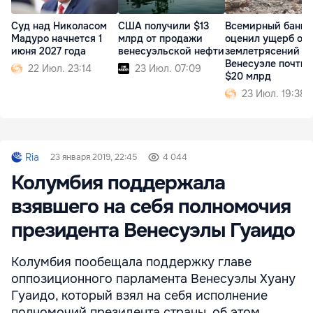
Суд над Николасом
США получили $13
Всемирный банк
Мадуро начнется 1
млрд от продажи
оценил ущерб от
июня 2027 года
венесуэльской нефти
землетрясений в
Венесуэле почти 
22 Июл. 23:14
23 Июл. 07:09
$20 млрд
23 Июл. 19:38
Ria
23 января 2019, 22:45
4 044
Колумбия поддержала
взявшего на себя полномочия
президента Венесуэлы Гуаидо
Колумбия пообещала поддержку главе
оппозиционного парламента Венесуэлы Хуану
Гуаидо, который взял на себя исполнение
полномочий президента страны, об этом