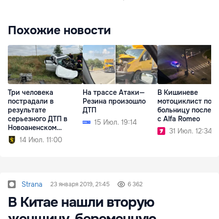
Похожие новости
Три человека
На трассе Атаки—
В Кишиневе
пострадали в
Резина произошло
мотоциклист попа
результате
ДТП
больницу после 
серьезного ДТП в
с Alfa Romeo
15 Июл. 19:14
Новоаненском
31 Июл. 12:34
районе
14 Июл. 11:00
Strana
23 января 2019, 21:45
6 362
В Китае нашли вторую
женщину, беременную