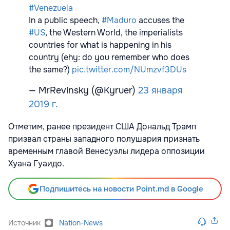
#Venezuela
In a public speech,
#Maduro
accuses the
#US
, the Western World, the imperialists
countries for what is happening in his
country (ehy: do you remember who does
the same?)
pic.twitter.com/NUmzvf3DUs
— MrRevinsky (@Kyruer)
23 января
2019 г.
Отметим, ранее президент США Дональд Трамп
призвал страны западного полушария признать
временным главой Венесуэлы лидера оппозиции
Хуана Гуаидо.
Подпишитесь на новости Point.md в Google
Источник
Nation-News