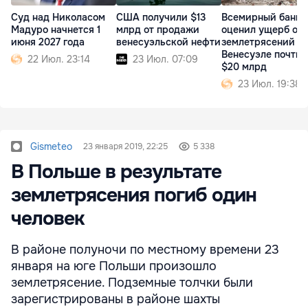
Суд над Николасом
США получили $13
Всемирный банк
Мадуро начнется 1
млрд от продажи
оценил ущерб от
июня 2027 года
венесуэльской нефти
землетрясений в
Венесуэле почти 
22 Июл. 23:14
23 Июл. 07:09
$20 млрд
23 Июл. 19:38
Gismeteo
23 января 2019, 22:25
5 338
В Польше в результате
землетрясения погиб один
человек
В районе полуночи по местному времени 23
января на юге Польши произошло
землетрясение. Подземные толчки были
зарегистрированы в районе шахты