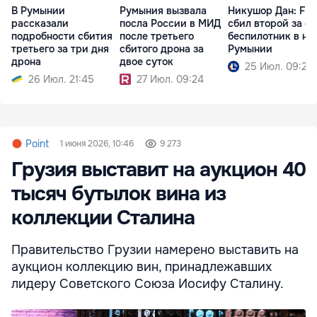
В Румынии
Румыния вызвала
Никушор Дан: F-1
рассказали
посла России в МИД
сбил второй за с
подробности сбития
после третьего
беспилотник в не
третьего за три дня
сбитого дрона за
Румынии
дрона
двое суток
25 Июл. 09:25
26 Июл. 21:45
27 Июл. 09:24
Point
1 июня 2026, 10:46
9 273
Грузия выставит на аукцион 40
тысяч бутылок вина из
коллекции Сталина
Правительство Грузии намерено выставить на
аукцион коллекцию вин, принадлежавших
лидеру Советского Союза Иосифу Сталину.