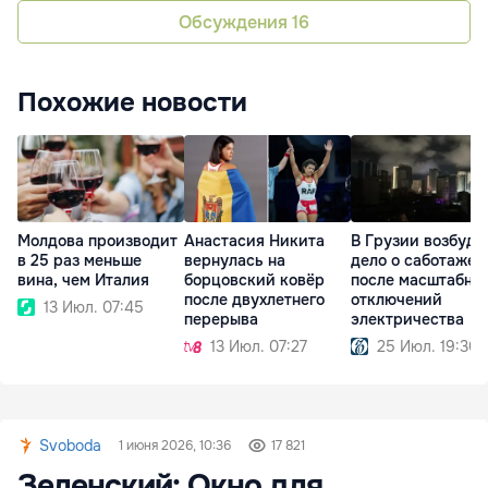
Обсуждения
16
Похожие новости
Молдова производит
Анастасия Никита
В Грузии возбуди
в 25 раз меньше
вернулась на
дело о саботаже
вина, чем Италия
борцовский ковёр
после масштабны
после двухлетнего
отключений
13 Июл. 07:45
перерыва
электричества
13 Июл. 07:27
25 Июл. 19:30
Svoboda
1 июня 2026, 10:36
17 821
Зеленский: Окно для