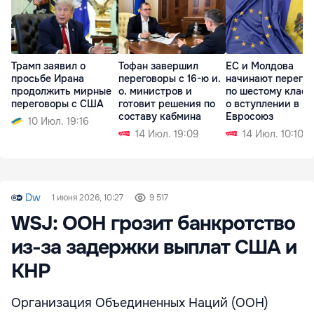
Трамп заявил о
Тофан завершил
ЕС и Молдова
просьбе Ирана
переговоры с 16-ю и.
начинают перего
продолжить мирные
о. министров и
по шестому класт
переговоры с США
готовит решения по
о вступлении в
составу кабмина
Евросоюз
10 Июл. 19:16
14 Июл. 19:09
14 Июл. 10:10
Dw
1 июня 2026, 10:27
9 517
WSJ: ООН грозит банкротство
из-за задержки выплат США и
КНР
Организация Объединенных Наций (ООН)