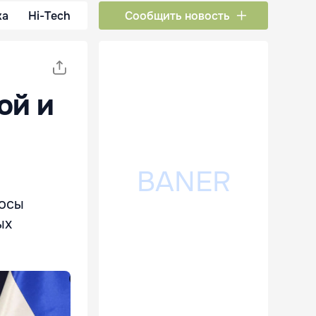
ка
Hi-Tech
Сообщить новость
ой и
росы
ых