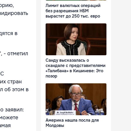
орию,
Лимит валютных операций
без разрешения НБМ
квидировать
вырастет до 250 тыс. евро
дятся в
, - отметил
Санду высказалась о
скандале с представителями
«Талибана» в Кишиневе: Это
 С
позор
их стран
л об этом в
о заявил:
 можете
Америка нашла посла для
амая
Молдовы