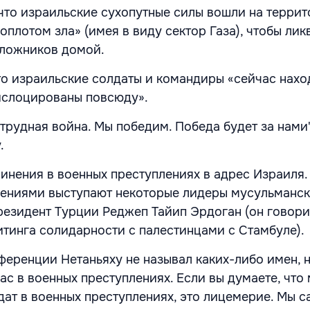
 что израильские сухопутные силы вошли на террит
оплотом зла» (имея в виду сектор Газа), чтобы ли
аложников домой.
что израильские солдаты и командиры «сейчас нахо
дислоцированы повсюду».
 трудная война. Мы победим. Победа будет за нами"
.
винения в военных преступлениях в адрес Израиля.
ениями выступают некоторые лидеры мусульманск
президент Турции Реджеп Тайип Эрдоган (он говори
итинга солидарности с палестинцами с Стамбуле).
ференции Нетаньяху не называл каких-либо имен, н
ас в военных преступлениях. Если вы думаете, что
дат в военных преступлениях, это лицемерие. Мы с