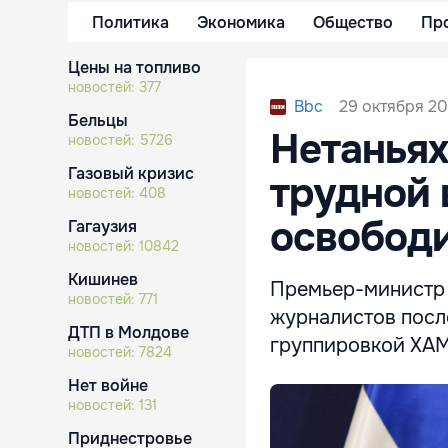
Политика
Экономика
Общество
Пр
Цены на топливо
новостей:
377
29 октября 20
Bbc
Бельцы
Нетаньях
новостей:
5726
Газовый кризис
трудной 
новостей:
408
освобод
Гагаузия
новостей:
10842
Кишинев
Премьер-министр 
новостей:
771
журналистов посл
ДТП в Молдове
группировкой ХА
новостей:
7824
Нет войне
новостей:
131
Приднестровье