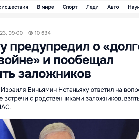
оисшествия
В мире
Спорт
Леди
Авто
Нау
23, 09:00
10 634
у предупредил о «долг
войне» и пообещал
ить заложников
Израиля Биньямин Нетаньяху ответил на воп
е встречи с родственниками заложников, взят
МАС.