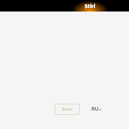
⌵
RU
Войти