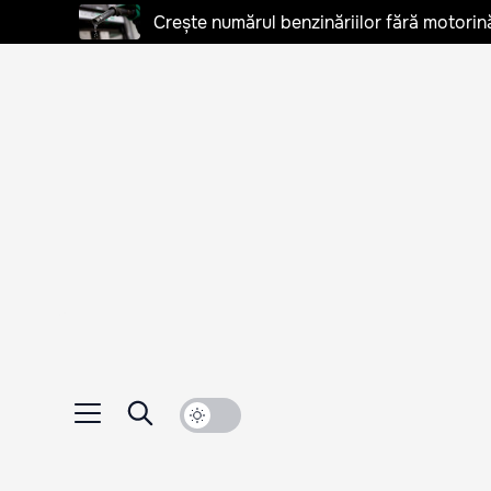
Crește numărul benzinăriilor fără motorină