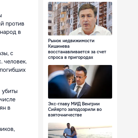
ы
ий против
 народ в
Рынок недвижимости
Кишинева
восстанавливается за счет
зы, с
спроса в пригородах
. человек.
 погибших
 убиты
 числе
Экс-главу МИД Венгрии
ян в
Сийярто заподозрили во
взяточничестве
ников,