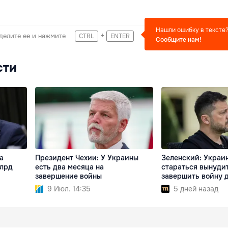
Нашли ошибку в тексте
+
делите ее и нажмите
CTRL
ENTER
Сообщите нам!
сти
а
Президент Чехии: У Украины
Зеленский: Украи
млрд
есть два месяца на
стараться вынуди
завершение войны
завершить войну 
9 Июл. 14:35
5 дней назад