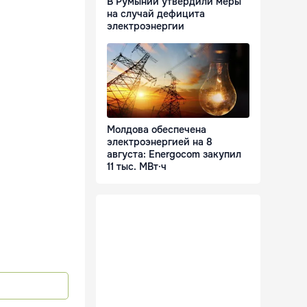
В Румынии утвердили меры
на случай дефицита
электроэнергии
Молдова обеспечена
электроэнергией на 8
августа: Energocom закупил
11 тыс. МВт·ч