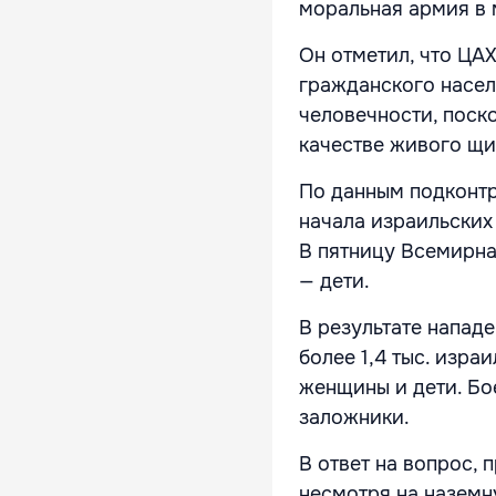
моральная армия в 
Он отметил, что ЦА
гражданского насел
человечности, поско
качестве живого щи
По данным подконтр
начала израильских 
В пятницу Всемирна
— дети.
В результате напад
более 1,4 тыс. изра
женщины и дети. Бо
заложники.
В ответ на вопрос,
несмотря на наземн