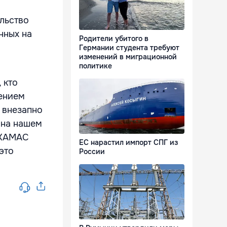
ельство
нных на
Родители убитого в
Германии студента требуют
изменений в миграционной
политике
 кто
ением
 внезапно
 на нашем
 ХАМАС
ЕС нарастил импорт СПГ из
это
России