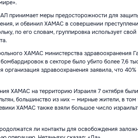
мире».
ХАЛ принимает меры предосторожности для защит
ения, и обвинил ХАМАС в совершении преступлен
льку, по его словам, группировка использует свой
та.
ольного ХАМАС министерства здравоохранения Га
бомбардировок в секторе было убито более 7,6 тыс
я организация здравоохранения заявила, что 40%
ения ХАМАС на территорию Израиля 7 октября были
ильтян, большинство из них — мирные жители, в том
евики ХАМАС также взяли большое число израильт
 продолжатся ли контакты для освобождения залож
ую операцию, Нетаньяху сказал: «Да».