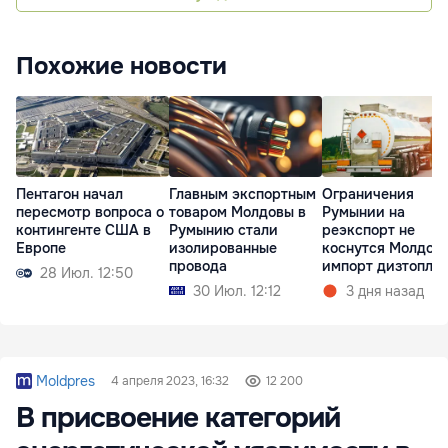
Похожие новости
Главным экспортным
Ограничения
Пентагон начал
товаром Молдовы в
Румынии на
пересмотр вопроса о
Румынию стали
реэкспорт не
контингенте США в
изолированные
коснутся Молдов
Европе
провода
импорт дизтопли
28 Июл. 12:50
возобновится
30 Июл. 12:12
3 дня назад
Moldpres
4 апреля 2023, 16:32
12 200
В присвоение категорий