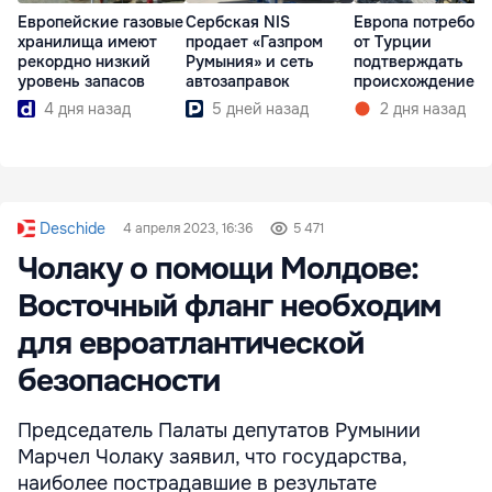
Европейские газовые
Сербская NIS
Европа потребов
хранилища имеют
продает «Газпром
от Турции
рекордно низкий
Румыния» и сеть
подтверждать
уровень запасов
автозаправок
происхождение г
4 дня назад
5 дней назад
2 дня назад
Deschide
4 апреля 2023, 16:36
5 471
Чолаку о помощи Молдове:
Восточный фланг необходим
для евроатлантической
безопасности
Председатель Палаты депутатов Румынии
Марчел Чолаку заявил, что государства,
наиболее пострадавшие в результате