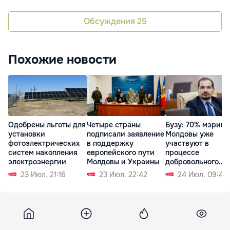
Обсуждения
25
Похожие новости
Одобрены льготы для
Четыре страны
Бузу: 70% мэрий
установки
подписали заявление
Молдовы уже
фотоэлектрических
в поддержку
участвуют в
систем накопления
европейского пути
процессе
электроэнергии
Молдовы и Украины
добровольного
объединения
23 Июл. 21:16
23 Июл. 22:42
24 Июл. 09:43
Moldpres
4 апреля 2023, 16:27
7 869