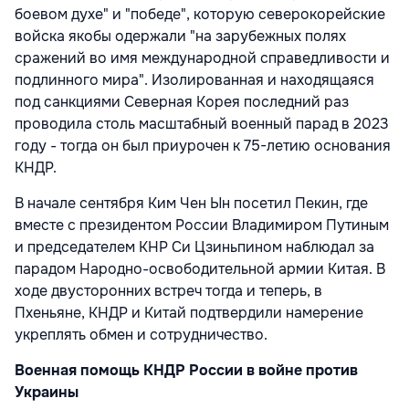
боевом духе" и "победе", которую северокорейские
войска якобы одержали "на зарубежных полях
сражений во имя международной справедливости и
подлинного мира". Изолированная и находящаяся
под санкциями Северная Корея последний раз
проводила столь масштабный военный парад в 2023
году - тогда он был приурочен к 75-летию основания
КНДР.
В начале сентября Ким Чен Ын посетил Пекин, где
вместе с президентом России Владимиром Путиным
и председателем КНР Си Цзиньпином наблюдал за
парадом Народно-освободительной армии Китая. В
ходе двусторонних встреч тогда и теперь, в
Пхеньяне, КНДР и Китай подтвердили намерение
укреплять обмен и сотрудничество.
Военная помощь КНДР России в войне против
Украины