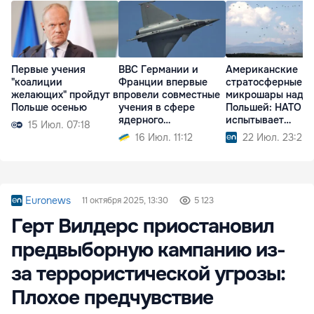
Первые учения
ВВС Германии и
Американские
"коалиции
Франции впервые
стратосферные
желающих" пройдут в
провели совместные
микрошары над
Польше осенью
учения в сфере
Польшей: НАТО
ядерного
испытывает
15 Июл. 07:18
сдерживания
технологии будущ
16 Июл. 11:12
22 Июл. 23:25
Euronews
11 октября 2025, 13:30
5 123
Герт Вилдерс приостановил
предвыборную кампанию из-
за террористической угрозы:
Плохое предчувствие