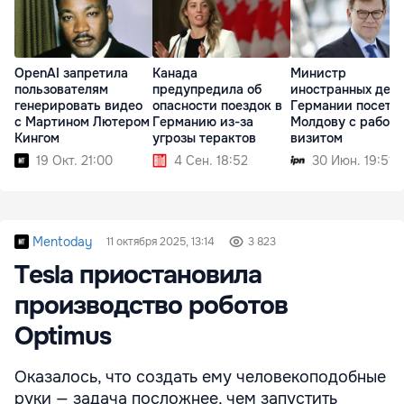
OpenAI запретила
Канада
Министр
пользователям
предупредила об
иностранных дел
генерировать видео
опасности поездок в
Германии посети
с Мартином Лютером
Германию из-за
Молдову с рабоч
Кингом
угрозы терактов
визитом
19 Окт. 21:00
4 Сен. 18:52
30 Июн. 19:51
Mentoday
11 октября 2025, 13:14
3 823
Tesla приостановила
производство роботов
Optimus
Оказалось, что создать ему человекоподобные
руки — задача посложнее, чем запустить