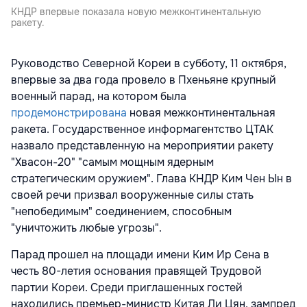
КНДР впервые показала новую межконтинентальную
ракету.
Руководство Северной Кореи в субботу, 11 октября,
впервые за два года провело в Пхеньяне крупный
военный парад, на котором была
продемонстрирована
новая межконтинентальная
ракета. Государственное информагентство ЦТАК
назвало представленную на мероприятии ракету
"Хвасон-20" "самым мощным ядерным
стратегическим оружием". Глава КНДР Ким Чен Ын в
своей речи призвал вооруженные силы стать
"непобедимым" соединением, способным
"уничтожить любые угрозы".
Парад прошел на площади имени Ким Ир Сена в
честь 80-летия основания правящей Трудовой
партии Кореи. Среди приглашенных гостей
находились премьер-министр Китая Ли Цян, зампред