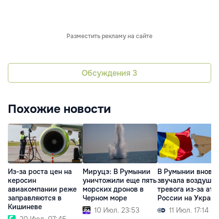
Разместить рекламу на сайте
Обсуждения
3
Похожие новости
Из-за роста цен на
Мируцэ: В Румынии
В Румынии вновь
керосин
уничтожили еще пять
звучала воздушн
авиакомпании реже
морских дронов в
тревога из-за ата
заправляются в
Черном море
России на Украи
Кишиневе
10 Июл. 23:53
11 Июл. 17:14
20 Июл. 07:45