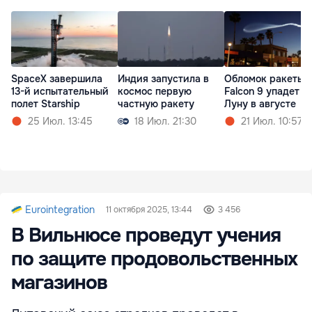
SpaceX завершила
Индия запустила в
Обломок ракеты
13-й испытательный
космос первую
Falcon 9 упадет н
полет Starship
частную ракету
Луну в августе
25 Июл. 13:45
18 Июл. 21:30
21 Июл. 10:57
Eurointegration
11 октября 2025, 13:44
3 456
В Вильнюсе проведут учения
по защите продовольственных
магазинов