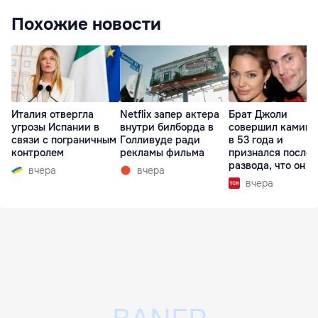
Похожие новости
Италия отвергла
Netflix запер актера
Брат Джоли
угрозы Испании в
внутри билборда в
совершил каминг
связи с пограничным
Голливуде ради
в 53 года и
контролем
рекламы фильма
признался после
развода, что он г
вчера
вчера
вчера