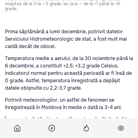
noaptea de la 0 la —5 grade, iar ziua — de la +1 până la +9
grade.
Prima săptămână a lumii decembrie, potrivit datelor
Serviciului Hidrometeorologic de stat, a fost mult mai
caldă decât de obicei.
Temperatura medie a aerului, de la 30 noiembrie până la
6 decembrie, a constituit +2,5; +3,2 grade Celsius.
Indicatorul normal pentru această perioadă ar fi însă de
0 grade. Astfel, temperatura înregistrată a depășit
datele obișnuite cu 2,2-3,7 grade.
Potrivit meteorologilor, un astfel de fenomen se
înregistrează în Moldova în medie o dată la 3-4 ani.
În general, săptămâna trecută aerul s-a încălzit până la
+12grade la Dubăsari, Corneşti, Bravicea, Bălțata,
Leova, Comrat. Cea mai joasă temperatură a fost