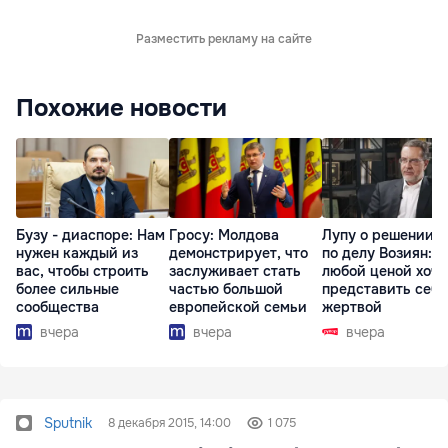
Разместить рекламу на сайте
Похожие новости
Бузу - диаспоре: Нам
Гросу: Молдова
Лупу о решении с
нужен каждый из
демонстрирует, что
по делу Возиян: 
вас, чтобы строить
заслуживает стать
любой ценой хоче
более сильные
частью большой
представить себя
сообщества
европейской семьи
жертвой
вчера
вчера
вчера
Sputnik
8 декабря 2015, 14:00
1 075