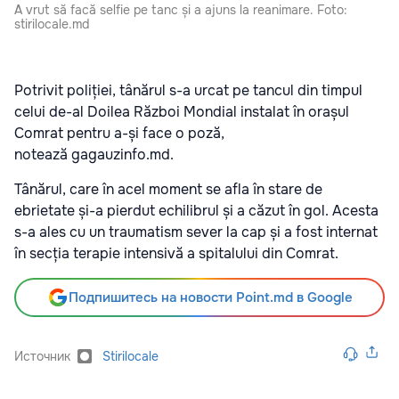
A vrut să facă selfie pe tanc și a ajuns la reanimare. Foto:
stirilocale.md
Potrivit poliției, tânărul s-a urcat pe tancul din timpul
celui de-al Doilea Război Mondial instalat în orașul
Comrat pentru a-și face o poză,
notează gagauzinfo.md.
Tânărul, care în acel moment se afla în stare de
ebrietate și-a pierdut echilibrul și a căzut în gol. Acesta
s-a ales cu un traumatism sever la cap și a fost internat
în secția terapie intensivă a spitalului din Comrat.
Подпишитесь на новости Point.md в Google
Источник
Stirilocale