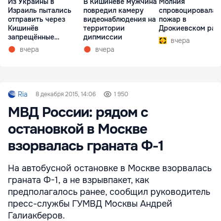
Из Украины в
В Кишиневе мужчина
Молния
Израиль пытались
повредил камеру
спровоцировала
отправить через
видеонаблюдения на
пожар в
Кишинёв
территории
Дрокиевском рай
запрещённые
дипмиссии
вчера
препараты
вчера
вчера
Ria
8 декабря 2015, 14:06
1 950
МВД России: рядом с
остановкой в Москве
взорвалась граната Ф-1
На автобусной остановке в Москве взорвалась
граната Ф-1, а не взрывпакет, как
предполагалось ранее, сообщил руководитель
пресс-службы ГУМВД Москвы Андрей
Галиакберов.