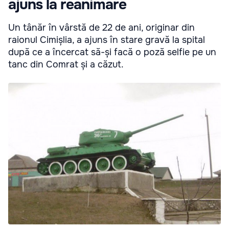
ajuns la reanimare
Un tânăr în vârstă de 22 de ani, originar din
raionul Cimișlia, a ajuns în stare gravă la spital
după ce a încercat să-și facă o poză selfie pe un
tanc din Comrat și a căzut.