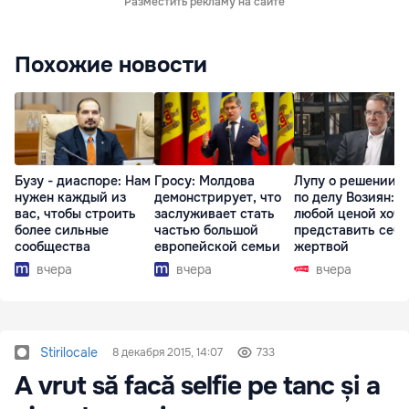
Разместить рекламу на сайте
Похожие новости
Бузу - диаспоре: Нам
Гросу: Молдова
Лупу о решении с
нужен каждый из
демонстрирует, что
по делу Возиян: 
вас, чтобы строить
заслуживает стать
любой ценой хоче
более сильные
частью большой
представить себя
сообщества
европейской семьи
жертвой
вчера
вчера
вчера
Stirilocale
8 декабря 2015, 14:07
733
A vrut să facă selfie pe tanc și a