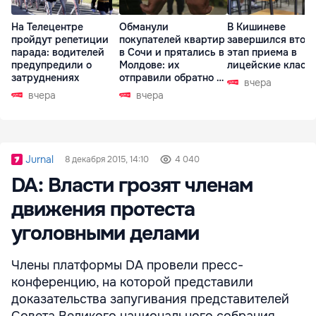
На Телецентре
Обманули
В Кишиневе
пройдут репетиции
покупателей квартир
завершился втор
парада: водителей
в Сочи и прятались в
этап приема в
предупредили о
Молдове: их
лицейские класс
затруднениях
отправили обратно в
вчера
РФ
вчера
вчера
Jurnal
8 декабря 2015, 14:10
4 040
DA: Власти грозят членам
движения протеста
уголовными делами
Члены платформы DA провели пресс-
конференцию, на которой представили
доказательства запугивания представителей
Совета Великого национального собрания