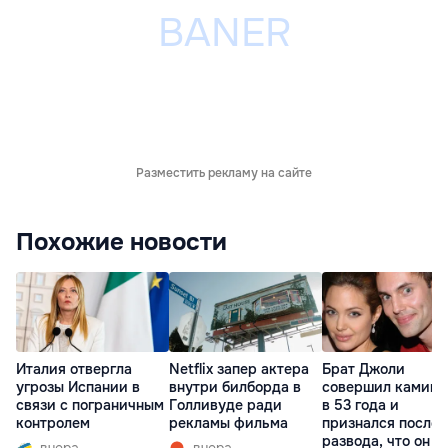
Разместить рекламу на сайте
Похожие новости
Италия отвергла
Netflix запер актера
Брат Джоли
угрозы Испании в
внутри билборда в
совершил каминг
связи с пограничным
Голливуде ради
в 53 года и
контролем
рекламы фильма
признался после
развода, что он г