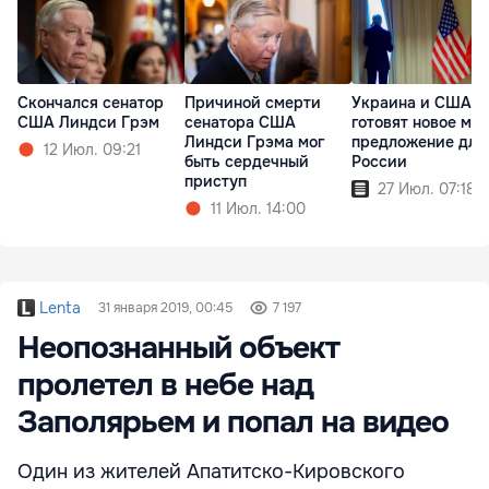
Скончался сенатор
Причиной смерти
Украина и США
США Линдси Грэм
сенатора США
готовят новое ми
Линдси Грэма мог
предложение для
12 Июл. 09:21
быть сердечный
России
приступ
27 Июл. 07:18
11 Июл. 14:00
Lenta
31 января 2019, 00:45
7 197
Неопознанный объект
пролетел в небе над
Заполярьем и попал на видео
Один из жителей Апатитско-Кировского