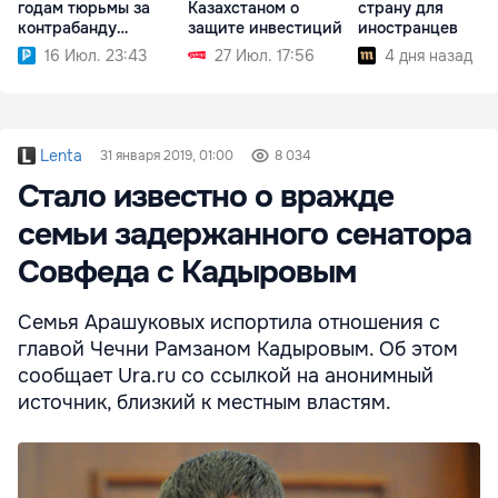
годам тюрьмы за
Казахстаном о
страну для
контрабанду
защите инвестиций
иностранцев
наркотиков
16 Июл. 23:43
27 Июл. 17:56
4 дня назад
Lenta
31 января 2019, 01:00
8 034
Стало известно о вражде
семьи задержанного сенатора
Совфеда с Кадыровым
Семья Арашуковых испортила отношения с
главой Чечни Рамзаном Кадыровым. Об этом
сообщает Ura.ru со ссылкой на анонимный
источник, близкий к местным властям.