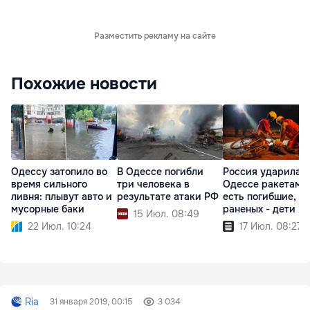
Разместить рекламу на сайте
Похожие новости
Одессу затопило во
В Одессе погибли
Россия ударила п
время сильного
три человека в
Одессе ракетами
ливня: плывут авто и
результате атаки РФ
есть погибшие, с
мусорные баки
раненых - дети
15 Июл. 08:49
22 Июл. 10:24
17 Июл. 08:27
Ria
31 января 2019, 00:15
3 034