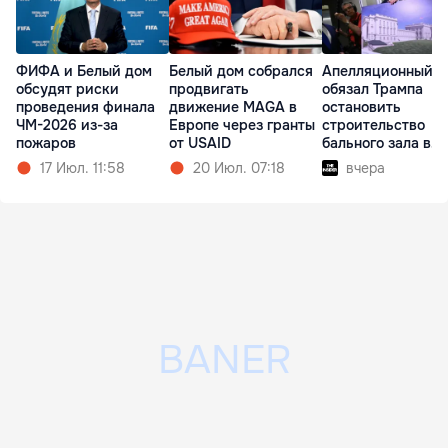
ФИФА и Белый дом
Белый дом собрался
Апелляционный с
обсудят риски
продвигать
обязал Трампа
проведения финала
движение MAGA в
остановить
ЧМ-2026 из-за
Европе через гранты
строительство
пожаров
от USAID
бального зала в
Белом доме
17 Июл. 11:58
20 Июл. 07:18
вчера