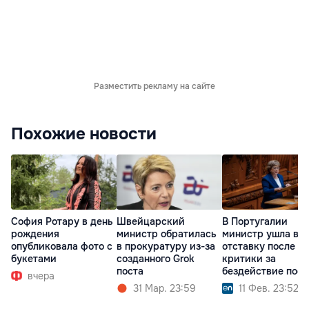
Разместить рекламу на сайте
Похожие новости
София Ротару в день
Швейцарский
В Португалии
рождения
министр обратилась
министр ушла в
опубликовала фото с
в прокуратуру из-за
отставку после
букетами
созданного Grok
критики за
поста
бездействие посл
вчера
удара стихии
31 Мар. 23:59
11 Фев. 23:52