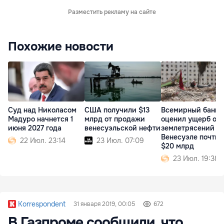
Разместить рекламу на сайте
Похожие новости
Суд над Николасом
США получили $13
Всемирный банк
Мадуро начнется 1
млрд от продажи
оценил ущерб от
июня 2027 года
венесуэльской нефти
землетрясений в
Венесуэле почти 
22 Июл. 23:14
23 Июл. 07:09
$20 млрд
23 Июл. 19:38
Korrespondent
31 января 2019, 00:05
672
В Газпроме сообщили, что