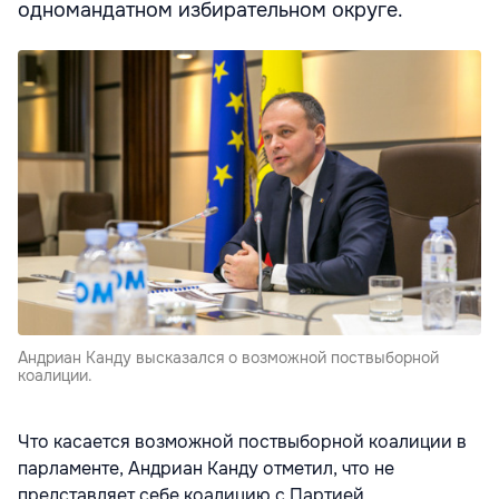
одномандатном избирательном округе.
Андриан Канду высказался о возможной поствыборной
коалиции.
Что касается возможной поствыборной коалиции в
парламенте, Андриан Канду отметил, что не
представляет себе коалицию с Партией