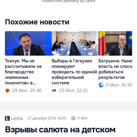
Разместить рекламу на сайте
Похожие новости
Ткачук: Мы не
Выборы в Гагаузии
Батрынча: Нынеш
рассчитывали на
планируют
власть не способ
благородство
проводить по единой
добиваться
«мамкиных
избирательной
результатов
пиночетов» в
системе
11 Июл. 16:30
правительстве
29 Июл. 20:36
20 Июл. 22:22
Lenta
27 декабря 2018, 18:55
11 864
Взрывы салюта на детском