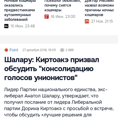
Ночные кошмары
Психолог объяснил,
Доктор Мясников
оказались
почему снятся
назвал возможны
предвестниками
кошмары
причины ночных
аутоиммунных
кошмаров
16 Июн. 23:00
заболеваний
27 Ноя. 21:15
10 Июн. 23:48
Point
27 декабря 2018, 19:05
2 886
Шалару: Киртоакэ призвал
обсудить "консолидацию
голосов унионистов"
Лидер Партии национального единства, экс-
либерал Анатол Шалару, утверждает, что
получил послание от лидера Либеральной
партии Дорина Киртоакэ с просьбой о встрече,
чтобы обсудить «лучшие решения для