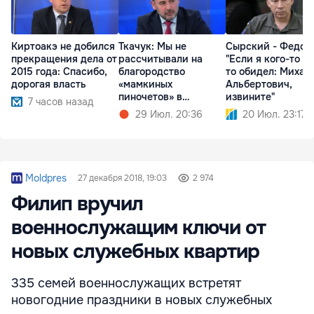
Киртоакэ не добился
Ткачук: Мы не
Сырский - Федор
прекращения дела от
рассчитывали на
"Если я кого-то ч
2015 года: Спасибо,
благородство
то обидел: Михаи
дорогая власть
«мамкиных
Альбертович,
пиночетов» в
извините"
7 часов назад
правительстве
29 Июл. 20:36
20 Июл. 23:17
Moldpres
27 декабря 2018, 19:03
2 974
Филип вручил
военнослужащим ключи от
новых служебных квартир
335 семей военнослужащих встретят
новогодние праздники в новых служебных