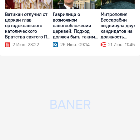
Ватикан отлучил от
Гаврилицэ о
Митрополия
церкви глав
возможном
Бессарабии
ортодоксального
налогообложении
выдвинула двух
католического
церквей: Подход
кандидатов на
Братства святого Пия
должен быть таким
должность
X
же, как к НПО
митрополита
2 Июл. 23:22
26 Июн. 09:14
21 Июн. 11:45