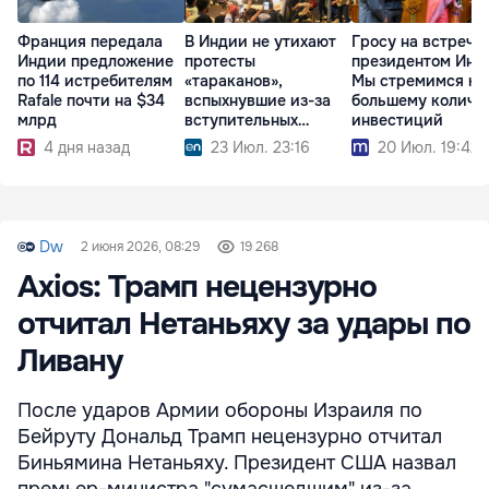
Франция передала
В Индии не утихают
Гросу на встрече 
Индии предложение
протесты
президентом Инд
по 114 истребителям
«тараканов»,
Мы стремимся к
Rafale почти на $34
вспыхнувшие из-за
большему количе
млрд
вступительных
инвестиций
экзаменов
4 дня назад
23 Июл. 23:16
20 Июл. 19:42
Dw
2 июня 2026, 08:29
19 268
Axios: Трамп нецензурно
отчитал Нетаньяху за удары по
Ливану
После ударов Армии обороны Израиля по
Бейруту Дональд Трамп нецензурно отчитал
Биньямина Нетаньяху. Президент США назвал
премьер-министра "сумасшедшим" из-за