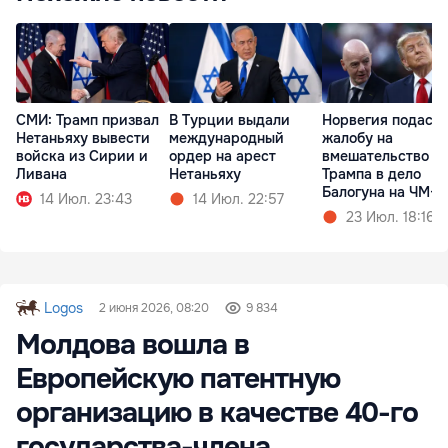
СМИ: Трамп призвал
В Турции выдали
Норвегия подаст
Нетаньяху вывести
международный
жалобу на
войска из Сирии и
ордер на арест
вмешательство
Ливана
Нетаньяху
Трампа в дело
Балогуна на ЧМ-2
14 Июл. 23:43
14 Июл. 22:57
23 Июл. 18:16
Logos
2 июня 2026, 08:20
9 834
Молдова вошла в
Европейскую патентную
организацию в качестве 40-го
государства-члена