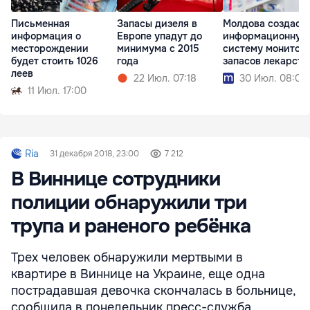
Письменная
Запасы дизеля в
Молдова создаст
информация о
Европе упадут до
информационную
месторождении
минимума с 2015
систему монитор
будет стоить 1026
года
запасов лекарств
леев
22 Июл. 07:18
30 Июл. 08:02
11 Июл. 17:00
Ria
31 декабря 2018, 23:00
7 212
В Виннице сотрудники
полиции обнаружили три
трупа и раненого ребёнка
Трех человек обнаружили мертвыми в
квартире в Виннице на Украине, еще одна
пострадавшая девочка скончалась в больнице,
сообщила в понедельник пресс-служба