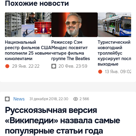
Похожие новости
Национальный
Режиссер Сэм
Туристический
реестр фильмов США
Мендес посвятит
новогодний
пополнили 25 новыми
четыре фильма
троллейбус
кинолентами
группе The Beatles
курсирует после
выходные
29 Янв. 22:22
20 Фев. 23:59
13 Янв. 09:02
News
31 декабря 2018, 22:30
2 566
Русскоязычная версия
«Википедии» назвала самые
популярные статьи года