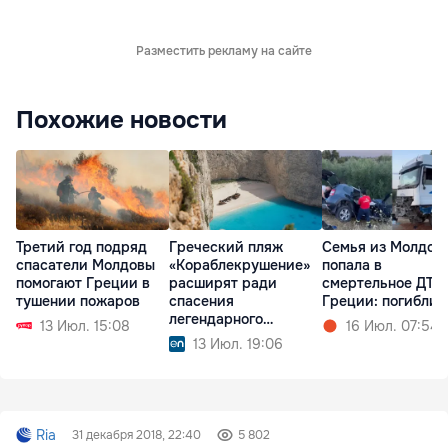
Разместить рекламу на сайте
Похожие новости
Третий год подряд
Греческий пляж
Семья из Молдов
спасатели Молдовы
«Кораблекрушение»
попала в
помогают Греции в
расширят ради
смертельное ДТП
тушении пожаров
спасения
Греции: погибли 
легендарного
13 Июл. 15:08
16 Июл. 07:54
корабля
13 Июл. 19:06
Ria
31 декабря 2018, 22:40
5 802