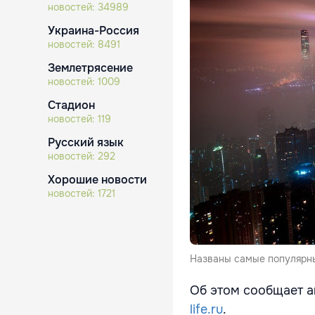
новостей:
34989
Украина-Россия
новостей:
8491
Землетрясение
новостей:
1009
Стадион
новостей:
119
Русский язык
новостей:
292
Хорошие новости
новостей:
1721
Названы самые популярны
Об этом сообщает ан
life.ru
.