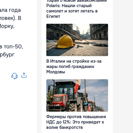
Тофан о новой авиакомпании
Polaris: Нашли старый
ала года
самолет и хотят летать в
Египет
овек). В
Йорку,
в топ-50,
ербург
В Италии на стройке из-за
жары погиб гражданин
Молдовы
Фермеры против повышения
НДС до 12%: Это приведет к
волне банкротств