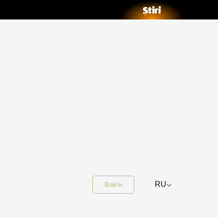
⌵
RU
Войти