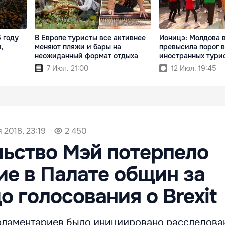
 году
В Европе туристы все активнее
Ионицэ: Молдова 
,
меняют пляжи и бары на
превысила порог в
неожиданный формат отдыха
иностранных турис
7 Июл. 21:00
12 Июл. 19:45
 2018, 23:19
2 450
ьство Мэй потерпело
е в Палате общин за
о голосования о Brexit
ламентариев было инициировано расследова