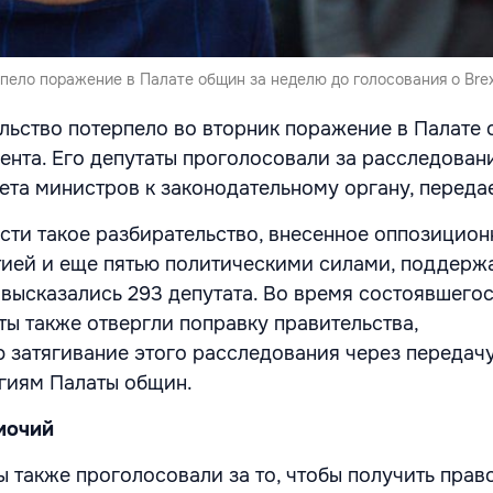
ело поражение в Палате общин за неделю до голосования о Brex
льство потерпело во вторник поражение в Палате
ента. Его депутаты проголосовали за расследован
ета министров к законодательному органу, переда
ти такое разбирательство, внесенное оппозицион
ией и еще пятью политическими силами, поддержа
 высказались 293 депутата. Во время состоявшего
ты также отвергли поправку правительства,
затягивание этого расследования через передачу
гиям Палаты общин.
мочий
ы также проголосовали за то, чтобы получить прав