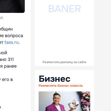
it.
 общин
ие вопроса
ет
tass.ru
.
ной
но 311
Разместить рекламу на сайте
ся ранее
Бизнес
 его в
Разместить бизнес-новость
о