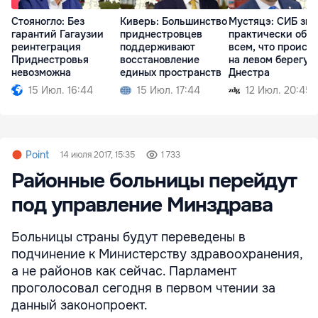
Стояногло: Без
Киверь: Большинство
Мустяцэ: СИБ зна
гарантий Гагаузии
приднестровцев
практически обо
реинтеграция
поддерживают
всем, что происх
Приднестровья
восстановление
на левом берегу
невозможна
единых пространств
Днестра
15 Июл. 16:44
15 Июл. 17:44
12 Июл. 20:45
Point
14 июля 2017, 15:35
1 733
Районные больницы перейдут
под управление Минздрава
Больницы страны будут переведены в
подчинение к Министерству здравоохранения,
а не районов как сейчас. Парламент
проголосовал сегодня в первом чтении за
данный законопроект.