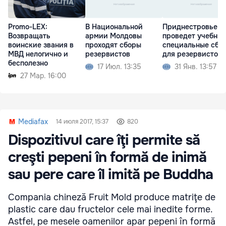
Promo-LEX:
В Национальной
Приднестровье
Возвращать
армии Молдовы
проведет учебные
воинские звания в
проходят сборы
специальные сбо
МВД нелогично и
резервистов
для резервистов
бесполезно
17 Июл. 13:35
31 Янв. 13:57
27 Мар. 16:00
Mediafax
14 июля 2017, 15:37
820
Dispozitivul care îţi permite să
creşti pepeni în formă de inimă
sau pere care îl imită pe Buddha
Compania chineză Fruit Mold produce matriţe de
plastic care dau fructelor cele mai inedite forme.
Astfel, pe mesele oamenilor apar pepeni în formă