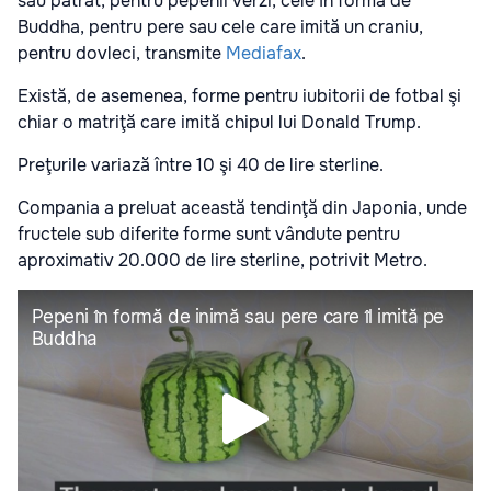
sau pătrat, pentru pepenii verzi, cele în formă de
Buddha, pentru pere sau cele care imită un craniu,
pentru dovleci, transmite
Mediafax
.
Există, de asemenea, forme pentru iubitorii de fotbal şi
chiar o matriţă care imită chipul lui Donald Trump.
Preţurile variază între 10 şi 40 de lire sterline.
Compania a preluat această tendinţă din Japonia, unde
fructele sub diferite forme sunt vândute pentru
aproximativ 20.000 de lire sterline, potrivit Metro.