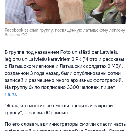
Facebook закрыл группу, посвященную латышскому легиону
Ваффен СС.
В группе под названием Foto un stāsti par Latviešu
leģionu un Latviešu karavīriem 2 PK ("Фото и рассказы
о Латышском легионе и Латышских солдатах 2 МВ)",
созданной 3 года назад, были опубликованы сотни
записей и размещено много архивных фотографий.
На группу было подписано 3300 человек, пишет
ria.ru.
"Жаль, что многие не смогли оценить и закрыли
группу", — заявил Юрциньш.
По его словам, администраторы смогли спасти часть