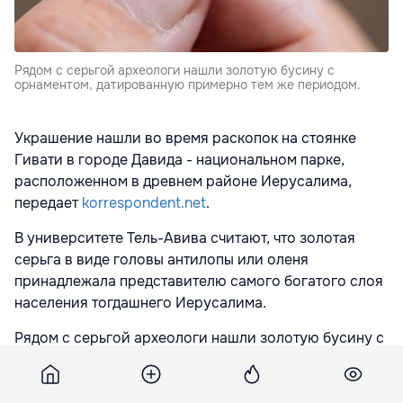
Рядом с серьгой археологи нашли золотую бусину с
орнаментом, датированную примерно тем же периодом.
Украшение нашли во время раскопок на стоянке
Гивати в городе Давида - национальном парке,
расположенном в древнем районе Иерусалима,
передает
korrespondent.net
.
В университете Тель-Авива считают, что золотая
серьга в виде головы антилопы или оленя
принадлежала представителю самого богатого слоя
населения тогдашнего Иерусалима.
Рядом с серьгой археологи нашли золотую бусину с
орнаментом, датированную примерно тем же
периодом.