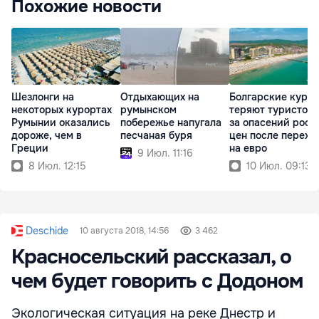
Похожие новости
Шезлонги на
Отдыхающих на
Болгарские куро
некоторых курортах
румынском
теряют туристов 
Румынии оказались
побережье напугала
за опасений рост
дороже, чем в
песчаная буря
цен после перехо
Греции
на евро
9 Июл. 11:16
8 Июл. 12:15
10 Июл. 09:13
Deschide
10 августа 2018, 14:56
3 462
Красносельский рассказал, о
чем будет говорить с Додоном
Экологическая ситуация на реке Днестр и