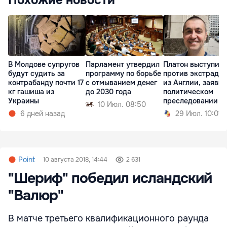
В Молдове супругов
Парламент утвердил
Платон выступил
будут судить за
программу по борьбе
против экстради
контрабанду почти 17
с отмыванием денег
из Англии, заявив
кг гашиша из
до 2030 года
политическом
Украины
преследовании
10 Июл. 08:50
6 дней назад
29 Июл. 10:01
Point
10 августа 2018, 14:44
2 631
"Шериф" победил исландский
"Валюр"
В матче третьего квалификационного раунда