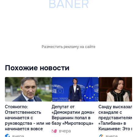
Разместить рекламу на сайте
Похожие новости
Стояногло:
Депутат от
Санду высказалас
Ответственность
«Демократии дома»
скандале с
начинается с
Вершинин попал в
представителями
руководства - или не
базу «Миротворца»
«Талибана» в
начинается вовсе
Кишиневе: Это по
вчера
вчера
вчера