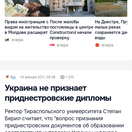
Права иностранцев с
После жалобы
На Днестре, Прут
видом на жительство
постоялицы в центре
малых реках
в Молдове расширят
Constructorul начали
сохраняется деф
проверку
воды
вчера
вчера
вчера
Kp
14 января 2011, 09:36
1 215
Украина не признает
приднестровские дипломы
Ректор Тираспольского университета Степан
Берил считает, что "вопрос признания
приднестровских документов об образовании