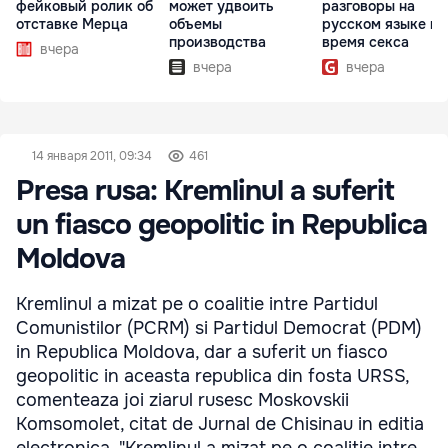
фейковый ролик об
может удвоить
разговоры на
отставке Мерца
объемы
русском языке во
производства
время секса
вчера
вчера
вчера
14 января 2011, 09:34
461
Presa rusa: Kremlinul a suferit
un fiasco geopolitic in Republica
Moldova
Kremlinul a mizat pe o coalitie intre Partidul
Comunistilor (PCRM) si Partidul Democrat (PDM)
in Republica Moldova, dar a suferit un fiasco
geopolitic in aceasta republica din fosta URSS,
comenteaza joi ziarul rusesc Moskovskii
Komsomolet, citat de Jurnal de Chisinau in editia