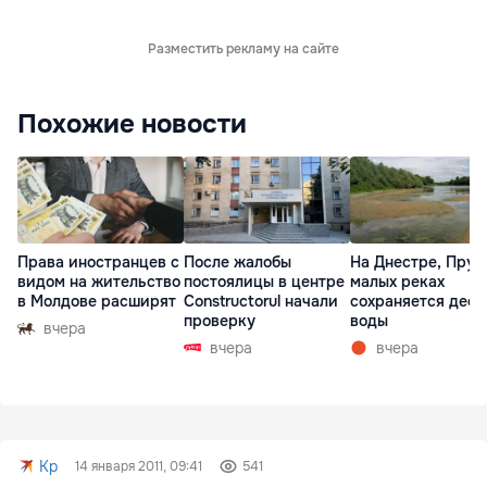
Разместить рекламу на сайте
Похожие новости
Права иностранцев с
После жалобы
На Днестре, Прут
видом на жительство
постоялицы в центре
малых реках
в Молдове расширят
Constructorul начали
сохраняется деф
проверку
воды
вчера
вчера
вчера
Kp
14 января 2011, 09:41
541