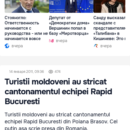
Стояногло:
Депутат от
Санду высказалас
Ответственность
«Демократии дома»
скандале с
начинается с
Вершинин попал в
представителями
руководства - или не
базу «Миротворца»
«Талибана» в
начинается вовсе
Кишиневе: Это по
вчера
вчера
вчера
14 января 2011, 09:36
474
Turistii moldoveni au stricat
cantonamentul echipei Rapid
Bucuresti
Turistii moldoveni au stricat cantonamentul
echipei Rapid Bucuresti din Poiana Brasov. Cel
putin asa scrie presa din Romania.