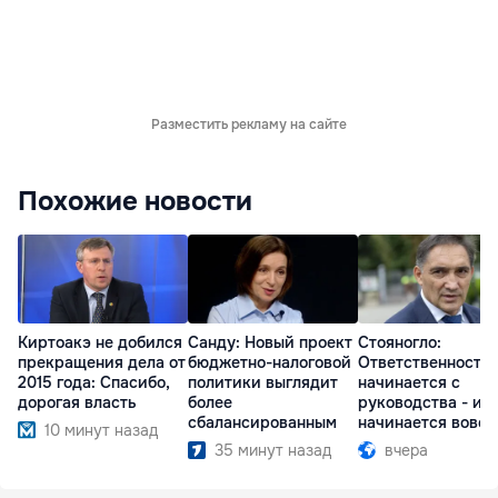
Разместить рекламу на сайте
Похожие новости
Киртоакэ не добился
Санду: Новый проект
Стояногло:
прекращения дела от
бюджетно-налоговой
Ответственность
2015 года: Спасибо,
политики выглядит
начинается с
дорогая власть
более
руководства - ил
сбалансированным
начинается вовсе
10 минут назад
35 минут назад
вчера