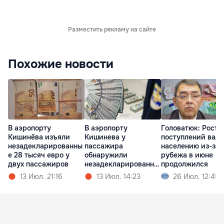
Разместить рекламу на сайте
Похожие новости
В аэропорту
В аэропорту
Головатюк: Рост
Кишинёва изъяли
Кишинева у
поступлений вал
незадекларированны
пассажира
населению из-за
е 28 тысяч евро у
обнаружили
рубежа в июне
двух пассажиров
незадекларированну
продолжился
ю валюту
13 Июл. 21:16
13 Июл. 14:23
26 Июл. 12:45