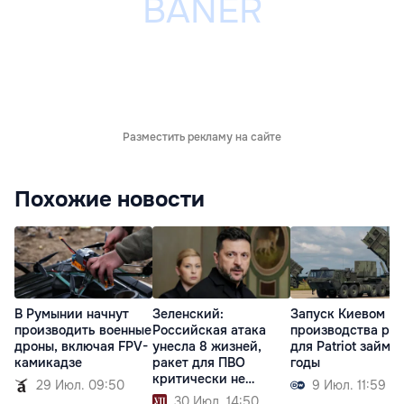
Разместить рекламу на сайте
Похожие новости
В Румынии начнут
Зеленский:
Запуск Киевом
производить военные
Российская атака
производства рак
дроны, включая FPV-
унесла 8 жизней,
для Patriot займет
камикадзе
ракет для ПВО
годы
критически не
29 Июл. 09:50
9 Июл. 11:59
хватает
30 Июл. 14:50