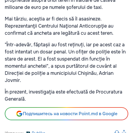
proprietate asupra unui teren în valoare de câteva
milioane de euro pe numele şoferului de taxi.
Mai târziu, aceştia ar fi decis să îl asasineze.
Reprezentanţii Centrului Naţional Anticorupţie au
confirmat că ancheta are legătură cu acest teren.
"Într-adevăr, făptașii au fost reținuți, iar pe acest caz a
fost intentat un dosar penal. Un ofițer de poliție este în
stare de arest. El a fost suspendat din funcție în
momentul anchetei", a spus purtătorul de cuvânt al
Direcției de poliție a municipiului Chișinău, Adrian
Jovmir.
În prezent, investigaţia este efectuată de Procuratura
Generală.
Подпишитесь на новости Point.md в Google