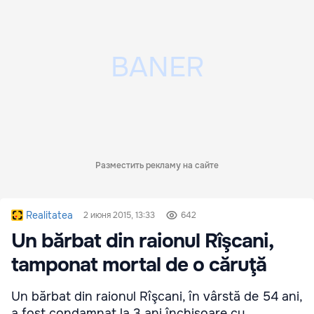
Разместить рекламу на сайте
Realitatea
2 июня 2015, 13:33
642
Un bărbat din raionul Rîşcani,
tamponat mortal de o căruţă
Un bărbat din raionul Rîşcani, în vârstă de 54 ani,
a fost condamnat la 3 ani închisoare cu