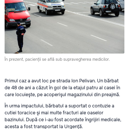
În prezent, pacienții se află sub supravegherea medicilor.
Primul caz a avut loc pe strada Ion Pelivan. Un bărbat
de 48 de ani a căzut în gol de la etajul patru al casei în
care locuieşte, pe acoperişul magazinului din preajmă.
În urma impactului, bărbatul a suportat o contuzie a
cutiei toracice şi mai multe fracturi ale oaselor
bazinului. După ce i-au fost acordate îngrijiri medicale,
acesta a fost transportat la Urgență.