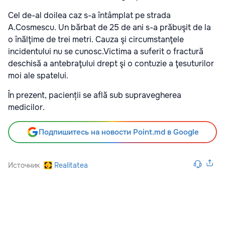
Cel de-al doilea caz s-a întâmplat pe strada
A.Cosmescu. Un bărbat de 25 de ani s-a prăbuşit de la
o înălţime de trei metri. Cauza şi circumstanţele
incidentului nu se cunosc.Victima a suferit o fractură
deschisă a antebraţului drept şi o contuzie a ţesuturilor
moi ale spatelui.
În prezent, pacienții se află sub supravegherea
medicilor.
Подпишитесь на новости Point.md в Google
Источник
Realitatea