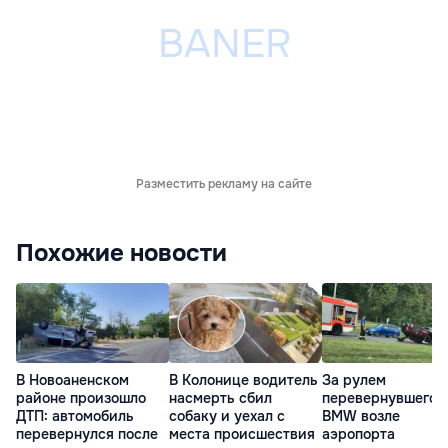
Разместить рекламу на сайте
Похожие новости
В Новоаненском
В Колонице водитель
За рулем
районе произошло
насмерть сбил
перевернувшегос
ДТП: автомобиль
собаку и уехал с
BMW возле
перевернулся после
места происшествия
аэропорта