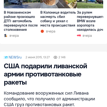
В Новоаненском
В Колонице водитель
За рулем
районе произошло
насмерть сбил
перевернувшегос
ДТП: автомобиль
собаку и уехал с
BMW возле
перевернулся после
места происшествия
аэропорта
столкновения
находилась дочь
вчера
директора лицея
вчера
вчера
NEWSru
2 июня 2015, 13:27
2 146
США подарили ливанской
армии противотанковые
ракеты
Командование вооруженных сил Ливана
сообщило, что получило от администрации
США груз противотанковых ракет.