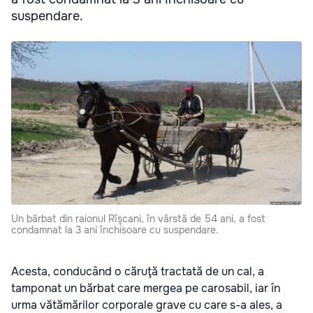
suspendare.
Un bărbat din raionul Rîşcani, în vârstă de 54 ani, a fost
condamnat la 3 ani închisoare cu suspendare.
Acesta, conducând o căruţă tractată de un cal, a
tamponat un bărbat care mergea pe carosabil, iar în
urma vătămărilor corporale grave cu care s-a ales, a