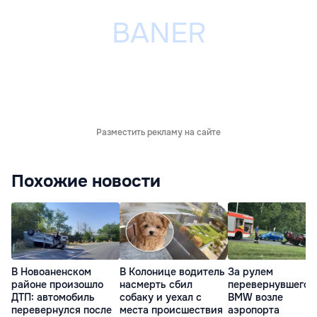
Разместить рекламу на сайте
Похожие новости
В Новоаненском
В Колонице водитель
За рулем
районе произошло
насмерть сбил
перевернувшегос
ДТП: автомобиль
собаку и уехал с
BMW возле
перевернулся после
места происшествия
аэропорта