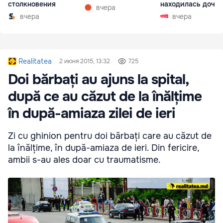
столкновения
находилась дочь
вчера
директора лицея
вчера
вчера
Realitatea
2 июня 2015, 13:32
725
Doi bărbați au ajuns la spital,
după ce au căzut de la înălțime
în după-amiaza zilei de ieri
Zi cu ghinion pentru doi bărbați care au căzut de
la înălțime, în după-amiaza de ieri. Din fericire,
ambii s-au ales doar cu traumatisme.