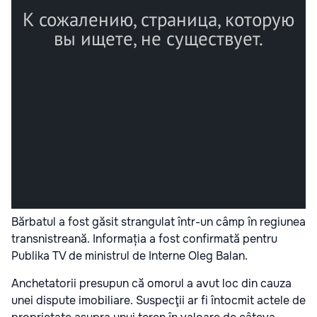
Bărbatul a fost găsit strangulat într-un câmp în regiunea
transnistreană. Informația a fost confirmată pentru
Publika TV de ministrul de Interne Oleg Balan.
Anchetatorii presupun că omorul a avut loc din cauza
unei dispute imobiliare. Suspecţii ar fi întocmit actele de