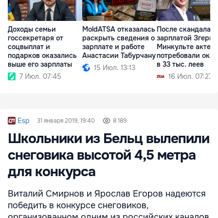
Доходы семьи
MoldATSA отказалась
После скандала с
госсекретаря от
раскрыть сведения о
зарплатой Згери 
соцвыплат и
зарплате и работе
Минкульте актер
подарков оказались
Анастасии Табурчану
потребовали окл
выше его зарплаты
в 33 тыс. леев
15 Июл. 13:13
7 Июл. 07:45
16 Июл. 07:27
Esp
31 января 2019, 19:40
8 189
Школьники из Бельц вылепили
снеговика высотой 4,5 метра
для конкурса
Виталий Смирнов и Ярослав Егоров надеются
победить в конкурсе снеговиков,
организованном одним из российских каналов