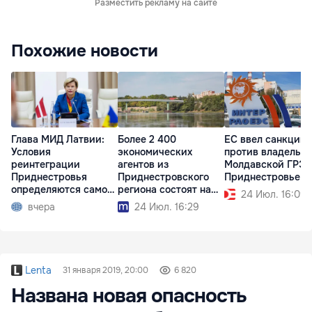
Разместить рекламу на сайте
Похожие новости
Глава МИД Латвии:
Более 2 400
ЕС ввел санкции
Условия
экономических
против владельц
реинтеграции
агентов из
Молдавской ГРЭС
Приднестровья
Приднестровского
Приднестровье
определяются самой
региона состоят на
24 Июл. 16:09
Молдовой
учёте в АГУ
вчера
24 Июл. 16:29
Lenta
31 января 2019, 20:00
6 820
Названа новая опасность