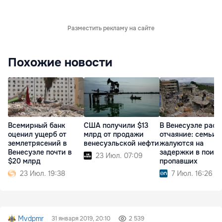
Разместить рекламу на сайте
Похожие новости
Всемирный банк
США получили $13
В Венесуэле раст
оценил ущерб от
млрд от продажи
отчаяние: семьи
землетрясений в
венесуэльской нефти
жалуются на
Венесуэле почти в
задержки в поис
23 Июл. 07:09
$20 млрд
пропавших
23 Июл. 19:38
7 Июл. 16:26
Mvdpmr
31 января 2019, 20:10
2 539