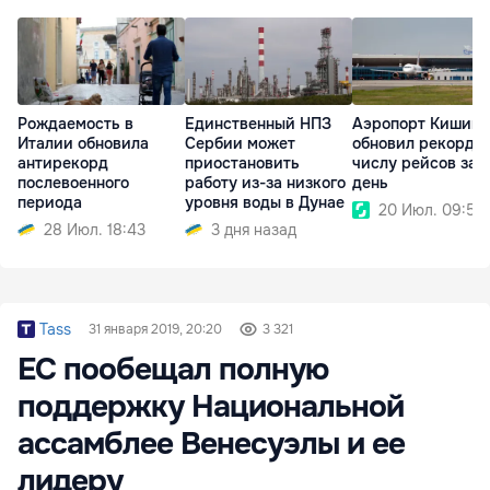
Рождаемость в
Единственный НПЗ
Аэропорт Кишине
Италии обновила
Сербии может
обновил рекорд п
антирекорд
приостановить
числу рейсов за 
послевоенного
работу из-за низкого
день
периода
уровня воды в Дунае
20 Июл. 09:50
28 Июл. 18:43
3 дня назад
Tass
31 января 2019, 20:20
3 321
ЕС пообещал полную
поддержку Национальной
ассамблее Венесуэлы и ее
лидеру