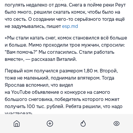
погулять недалеко от дома. Снега в пойме реки Реут
было много, решили скатать комок, чтобы было на
что сесть. О создании чего-то серьёзного тогда ещё
не задумывались, пишет
esp.md
«Мы стали катать снег, комок становился всё больше
и больше. Мимо проходили трое мужчин, спросили:
"Вам помочь?" Мы согласились. Стали работать
вместе», ― рассказал Виталий.
Первый ком получился размером 1,80 м. Второй,
тоже не маленький, поднимали впятером. Тогда
Ярослав вспомнил, что видел
на YouTube объявление о конкурсе на самого
большого снеговика, победитель которого может
получить 100 тыс. рублей. Ребята решили, что надо
участвовать.
Ярослав сбегал домой за лестницей и лопатой.
Голову уже лепили с помощью лестницы. Снеговик