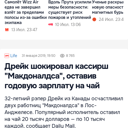
Самолёт Wizz Air
Вдоль Прута усилили
Ученые раскрыли
едва не завершил
меры безопасности:
новую опасность
взлёт за пределами
существует риск
магнитных бурь
полосы из-за ошибки
пожаров и утоплений
24 Июл. 23:47
экипажа
10 Июл. 13:06
13 Июл. 23:47
Life
31 января 2019, 19:50
8 765
Дрейк шокировал кассирш
"Макдоналдса", оставив
годовую зарплату на чай
32-летний рэпер Дрейк из Канады осчастливил
двух работниц "Макдоналдса" в Лос-
Анджелесе. Популярный исполнитель оставил
на чай 20 тысяч долларов — по 10 тысяч
каждой, сообщает Daily Mail.