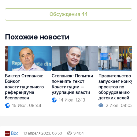
Обсуждения
44
Похожие новости
Виктор Степанюк:
Степанюк: Попытки
Правительство
Бойкот
поменять текст
запускает конкур
конституционного
Конституции —
проектов по
референдума
узурпация власти
оборудованию
бесполезен
детских яслей
14 Июл. 12:13
15 Июл. 08:44
2 Июл. 09:02
Bbc
19 апреля 2023, 06:50
9 404