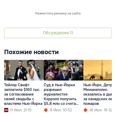
Разместить рекламу на сайте
Обсуждения
11
Похожие новости
Тейлор Свифт
Суд в Нью-Йорке
Нью-Йорк, Детрой
заплатила $160 тыс.
разрешил
Миннеаполис
за согласование
журналистке
оказались в дыму
своей свадьбы с
Кэрролл получить
за канадских лес
властями Нью-Йорка
$5,8 млн со счета
пожаров
Трампа
11 Июл. 21:15
9 Июл. 10:52
16 Июл. 16:32