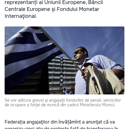
reprezentanți ai Uniunii Europene, Băncii
Centrale Europene și Fondului Monetar
Internaţional.
Se vor alătura grevei şi angajaţii fondurilor de pensii, serviciilor
de ocupare a forţei de muncă din cadrul Ministerului Muncii.
Federația angajaţilor din învățămînt a anunţat că va
organiza cinci zile de proteste faţă de transferarea în