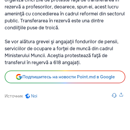
rezervă a profesorilor, deoarece, spun ei, acest lucru
ameninţă cu concedierea în cadrul reformei din sectorul
public. Transferarea în rezervă este una dintre
condiiţiile puse de troică.
Se vor alătura grevei şi angajaţii fondurilor de pensii,
serviciilor de ocupare a forţei de muncă din cadrul
Ministerului Muncii. Aceştia protestează faţă de
transferul în reyervă a 618 angajați.
Подпишитесь на новости Point.md в Google
Источник
Noi