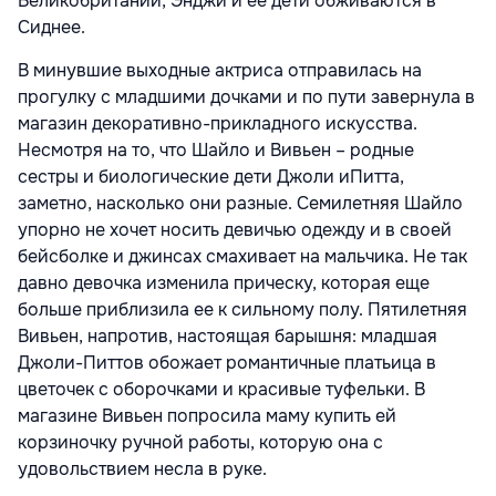
Великобритании, Энджи и ее дети обживаются в
Сиднее.
В минувшие выходные актриса отправилась на
прогулку с младшими дочками и по пути завернула в
магазин декоративно-прикладного искусства.
Несмотря на то, что Шайло и Вивьен – родные
сестры и биологические дети Джоли иПитта,
заметно, насколько они разные. Семилетняя Шайло
упорно не хочет носить девичью одежду и в своей
бейсболке и джинсах смахивает на мальчика. Не так
давно девочка изменила прическу, которая еще
больше приблизила ее к сильному полу. Пятилетняя
Вивьен, напротив, настоящая барышня: младшая
Джоли-Питтов обожает романтичные платьица в
цветочек с оборочками и красивые туфельки. В
магазине Вивьен попросила маму купить ей
корзиночку ручной работы, которую она с
удовольствием несла в руке.