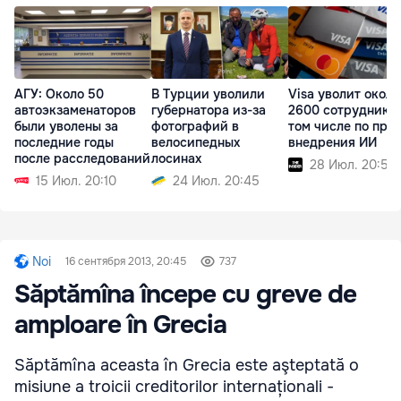
АГУ: Около 50
В Турции уволили
Visa уволит около
автоэкзаменаторов
губернатора из-за
2600 сотрудников
были уволены за
фотографий в
том числе по при
последние годы
велосипедных
внедрения ИИ
после расследований
лосинах
28 Июл. 20:56
15 Июл. 20:10
24 Июл. 20:45
Noi
16 сентября 2013, 20:45
737
Săptămîna începe cu greve de
amploare în Grecia
Săptămîna aceasta în Grecia este aşteptată o
misiune a troicii creditorilor internaționali -