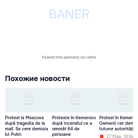
Разместить рекламу на сайте
Похожие новости
Protest la Moscova
Proteste în Kemerovo
Protest în Kemerov
după tragedia de la
după incendiul ce a
Oamenii cer demis
mall. Se cere demisia
omorât 64 de
tuturor autoritățilo
lui Putin
persoane
27 Мар. 10:04