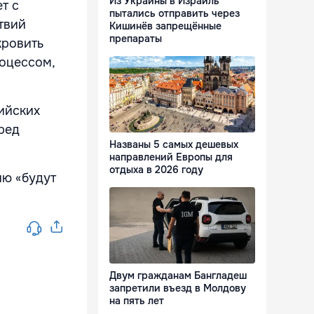
Из Украины в Израиль
т с
пытались отправить через
твий
Кишинёв запрещённые
препараты
кровить
роцессом,
сийских
еред
Названы 5 самых дешевых
направлений Европы для
отдыха в 2026 году
ию «будут
Двум гражданам Бангладеш
запретили въезд в Молдову
на пять лет