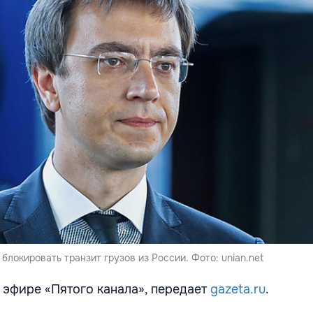
блокировать транзит грузов из России. Фото: unian.net
в эфире «Пятого канала», передает
gazeta.ru
.