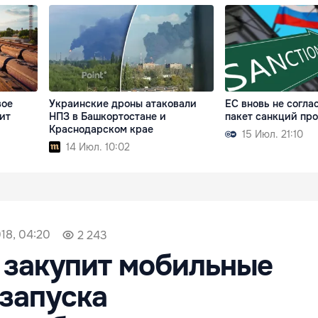
вое
Украинские дроны атаковали
ЕС вновь не соглас
ит
НПЗ в Башкортостане и
пакет санкций пр
Краснодарском крае
15 Июл. 21:10
14 Июл. 10:02
018, 04:20
2 243
 закупит мобильные
запуска