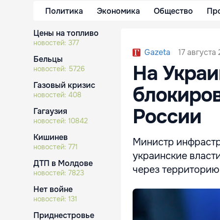
Политика
Экономика
Общество
Пр
Цены на топливо
новостей:
377
17 августа
Gazeta
Бельцы
На Украи
новостей:
5726
Газовый кризис
блокиров
новостей:
408
России
Гагаузия
новостей:
10842
Кишинев
Министр инфрастр
новостей:
771
украинские власти
ДТП в Молдове
через территорию
новостей:
7823
Нет войне
новостей:
131
Приднестровье