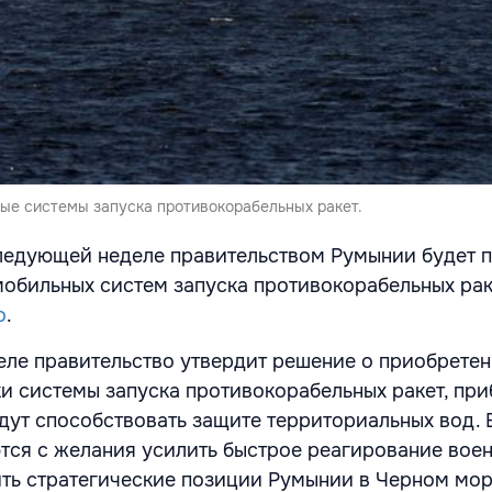
ые системы запуска противокорабельных ракет.
следующей неделе правительством Румынии будет 
мобильных систем запуска противокорабельных рак
o
.
ле правительство утвердит решение о приобрете
и системы запуска противокорабельных ракет, пр
удут способствовать защите территориальных вод. 
ся с желания усилить быстрое реагирование вое
ить стратегические позиции Румынии в Черном море