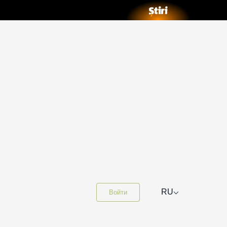
⌵
RU
Войти