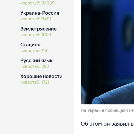
новостей:
34989
Украина-Россия
новостей:
8491
Землетрясение
новостей:
1009
Стадион
новостей:
119
Русский язык
новостей:
292
Хорошие новости
новостей:
1721
На Украине пообещали не 
Об этом он заявил 