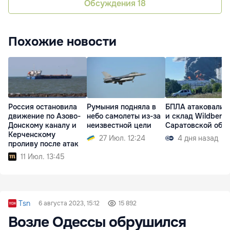
Обсуждения
18
Похожие новости
Россия остановила
Румыния подняла в
БПЛА атаковали 
движение по Азово-
небо самолеты из-за
и склад Wildberrie
Донскому каналу и
неизвестной цели
Саратовской обл
Керченскому
27 Июл. 12:24
4 дня назад
проливу после атак
11 Июл. 13:45
Tsn
6 августа 2023, 15:12
15 892
Возле Одессы обрушился