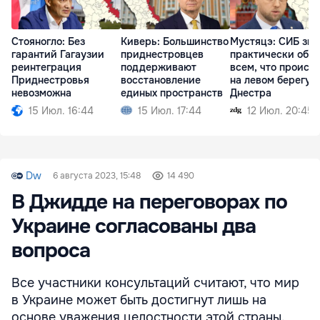
Стояногло: Без
Киверь: Большинство
Мустяцэ: СИБ зна
гарантий Гагаузии
приднестровцев
практически обо
реинтеграция
поддерживают
всем, что происх
Приднестровья
восстановление
на левом берегу
невозможна
единых пространств
Днестра
15 Июл. 16:44
15 Июл. 17:44
12 Июл. 20:45
Dw
6 августа 2023, 15:48
14 490
В Джидде на переговорах по
Украине согласованы два
вопроса
Все участники консультаций считают, что мир
в Украине может быть достигнут лишь на
основе уважения целостности этой страны.