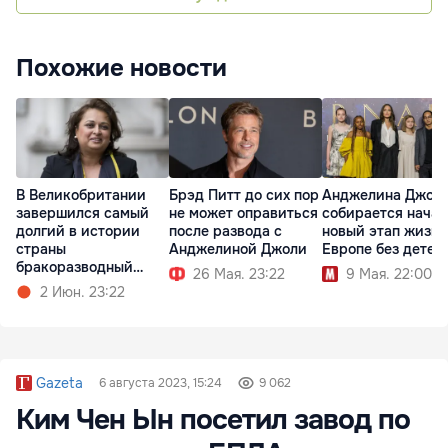
Похожие новости
В Великобритании
Брэд Питт до сих пор
Анджелина Джол
завершился самый
не может оправиться
собирается начат
долгий в истории
после развода с
новый этап жизни
страны
Анджелиной Джоли
Европе без детей
бракоразводный
26 Мая. 23:22
9 Мая. 22:00
процесс
2 Июн. 23:22
Gazeta
6 августа 2023, 15:24
9 062
Ким Чен Ын посетил завод по