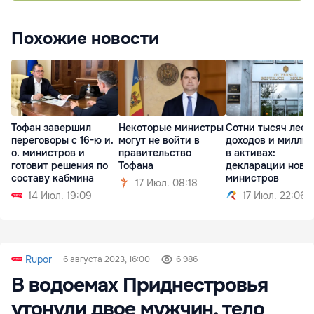
Похожие новости
Тофан завершил
Некоторые министры
Сотни тысяч леев
переговоры с 16-ю и.
могут не войти в
доходов и милли
о. министров и
правительство
в активах:
готовит решения по
Тофана
декларации новы
составу кабмина
министров
17 Июл. 08:18
14 Июл. 19:09
17 Июл. 22:06
Rupor
6 августа 2023, 16:00
6 986
В водоемах Приднестровья
утонули двое мужчин, тело