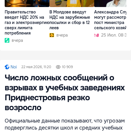
Правительство
В Молдове введут
Александра Слус
введет НДС 20% на
НДС на зарубежные
могут рассмотрет
газ и электроэнергию
посылки и сбор в 12
пост министра
сверх лимита
леев
сельского хозяйс
потребления
вчера
25 Июл. 08:36
вчера
Noi
22 мая 2026, 11:20
10 909
Число ложных сообщений о
взрывах в учебных заведениях
Приднестровья резко
возросло
Официальные данные показывают, что угрозам
подверглись десятки школ и средних учебных