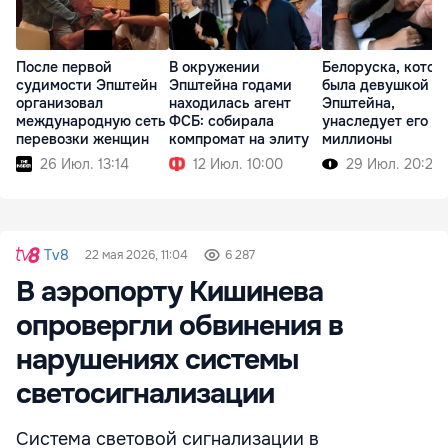
После первой
В окружении
Белоруска, котор
судимости Эпштейн
Эпштейна годами
была девушкой
организовал
находилась агент
Эпштейна,
международную сеть
ФСБ: собирала
унаследует его
перевозки женщин
компромат на элиту
миллионы
26 Июл. 13:14
12 Июл. 10:00
29 Июл. 20:22
Tv8
22 мая 2026, 11:04
6 287
В аэропорту Кишинева
опровергли обвинения в
нарушениях системы
светосигнализации
Система световой сигнализации в