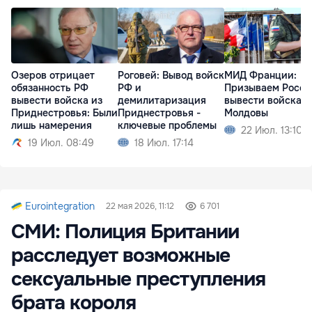
Озеров отрицает
Роговей: Вывод войск
МИД Франции:
обязанность РФ
РФ и
Призываем Росс
вывести войска из
демилитаризация
вывести войска и
Приднестровья: Были
Приднестровья -
Молдовы
лишь намерения
ключевые проблемы
22 Июл. 13:10
19 Июл. 08:49
18 Июл. 17:14
Eurointegration
22 мая 2026, 11:12
6 701
СМИ: Полиция Британии
расследует возможные
сексуальные преступления
брата короля