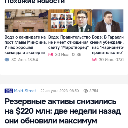
Похожие новости
Водэ о кандидате на
Водэ: Правительство
Водэ: В Тараклии
пост главы Минфина:
не имеет отношения к
меня убеждали, ч
У нас хорошая
сайту "Миротворец"
нас "марионеточн
команда и эксперты
правительство"
30 Июл. 12:36
30 Июл. 13:54
30 Июл. 07:01
Mold-Street
22 августа 2023, 08:50
3 754
Резервные активы снизились
на $220 млн: две недели назад
они обновили максимум