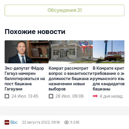
Обсуждения
21
Похожие новости
Экс-депутат Фёдор
Комрат рассмотрит
В Комрате крити
Гагауз намерен
вопрос о вакантности
требование о зна
баллотироваться на
должности башкана и
румынского язык
пост башкана
назначении новых
для кандидатов в
Гагаузии
выборов
башканы
24 Июл. 13:45
28 Июл. 09:06
4 дня назад
Bbc
22 августа 2023, 09:18
5 236