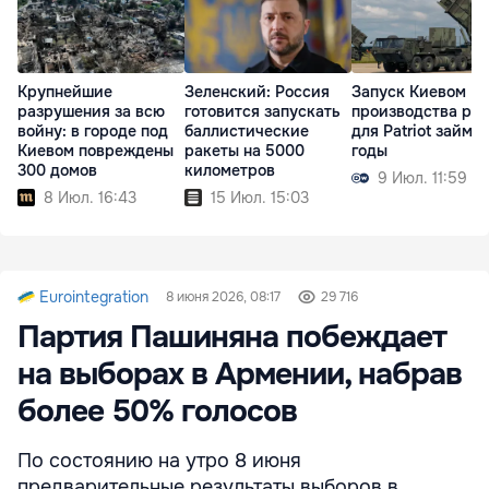
Крупнейшие
Зеленский: Россия
Запуск Киевом
разрушения за всю
готовится запускать
производства рак
войну: в городе под
баллистические
для Patriot займет
Киевом повреждены
ракеты на 5000
годы
300 домов
километров
9 Июл. 11:59
8 Июл. 16:43
15 Июл. 15:03
Eurointegration
8 июня 2026, 08:17
29 716
Партия Пашиняна побеждает
на выборах в Армении, набрав
более 50% голосов
По состоянию на утро 8 июня
предварительные результаты выборов в