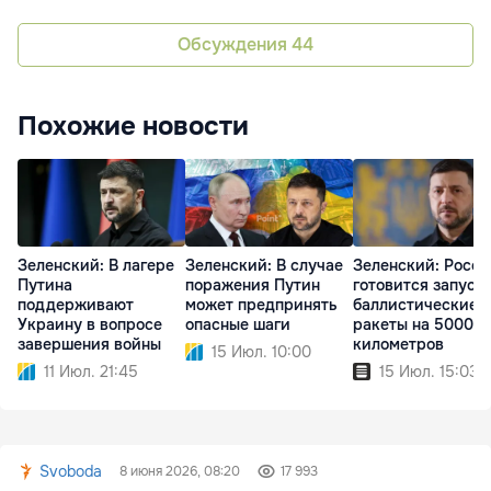
Обсуждения
44
Похожие новости
Зеленский: В лагере
Зеленский: В случае
Зеленский: Росси
Путина
поражения Путин
готовится запуск
поддерживают
может предпринять
баллистические
Украину в вопросе
опасные шаги
ракеты на 5000
завершения войны
километров
15 Июл. 10:00
11 Июл. 21:45
15 Июл. 15:03
Svoboda
8 июня 2026, 08:20
17 993