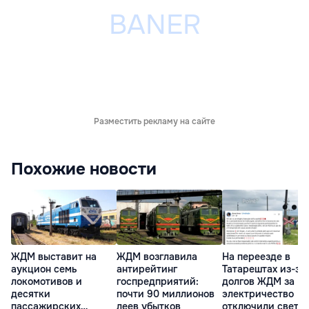
Разместить рекламу на сайте
Похожие новости
ЖДМ выставит на
ЖДМ возглавила
На переезде в
аукцион семь
антирейтинг
Татарештах из-за
локомотивов и
госпредприятий:
долгов ЖДМ за
десятки
почти 90 миллионов
электричество
пассажирских
леев убытков
отключили свето