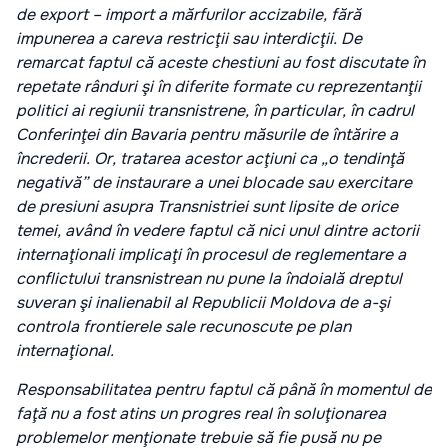
de export – import a mărfurilor accizabile, fără
impunerea a careva restricţii sau interdicţii. De
remarcat faptul că aceste chestiuni au fost discutate în
repetate rânduri şi în diferite formate cu reprezentanţii
politici ai regiunii transnistrene, în particular, în cadrul
Conferinţei din Bavaria pentru măsurile de întărire a
încrederii. Or, tratarea acestor acţiuni ca „o tendinţă
negativă” de instaurare a unei blocade sau exercitare
de presiuni asupra Transnistriei sunt lipsite de orice
temei, având în vedere faptul că nici unul dintre actorii
internaţionali implicaţi în procesul de reglementare a
conflictului transnistrean nu pune la îndoială dreptul
suveran şi inalienabil al Republicii Moldova de a-şi
controla frontierele sale recunoscute pe plan
internaţional.
Responsabilitatea pentru faptul că până în momentul de
faţă nu a fost atins un progres real în soluţionarea
problemelor menţionate trebuie să fie pusă nu pe