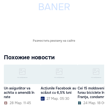
Разместить рекламу на сайте
Похожие новости
Un asigurător va
Acțiunile Facebook au
Cei 15 moldoveni c
achita o amendă în
scăzut cu 6,5% luni
furau biciclete în
rate
Franţa, condamnaţ
27 Мар. 05:30
28 Мар. 11:45
24 Мар. 18:00