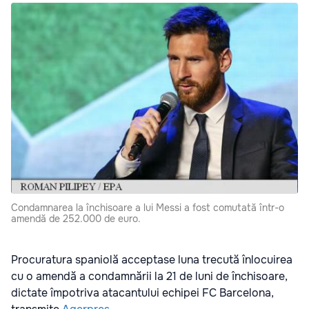
Condamnarea la închisoare a lui Messi a fost comutată într-o
amendă de 252.000 de euro.
Procuratura spaniolă acceptase luna trecută înlocuirea
cu o amendă a condamnării la 21 de luni de închisoare,
dictate împotriva atacantului echipei FC Barcelona,