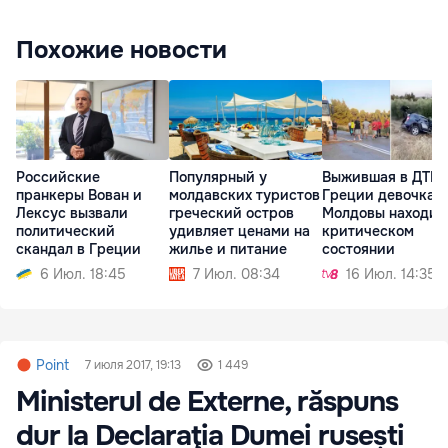
Похожие новости
Российские
Популярный у
Выжившая в ДТП 
пранкеры Вован и
молдавских туристов
Греции девочка и
Лексус вызвали
греческий остров
Молдовы находит
политический
удивляет ценами на
критическом
скандал в Греции
жилье и питание
состоянии
6 Июл. 18:45
7 Июл. 08:34
16 Июл. 14:35
Point
7 июля 2017, 19:13
1 449
Ministerul de Externe, răspuns
dur la Declaraţia Dumei rusești