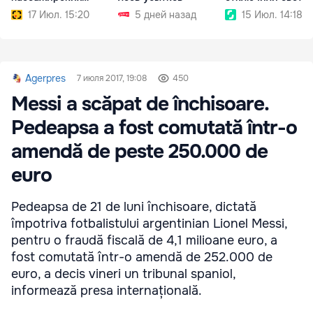
вагонов
17 Июл. 15:20
5 дней назад
15 Июл. 14:18
Agerpres
7 июля 2017, 19:08
450
Messi a scăpat de închisoare.
Pedeapsa a fost comutată într-o
amendă de peste 250.000 de
euro
Pedeapsa de 21 de luni închisoare, dictată
împotriva fotbalistului argentinian Lionel Messi,
pentru o fraudă fiscală de 4,1 milioane euro, a
fost comutată într-o amendă de 252.000 de
euro, a decis vineri un tribunal spaniol,
informează presa internațională.