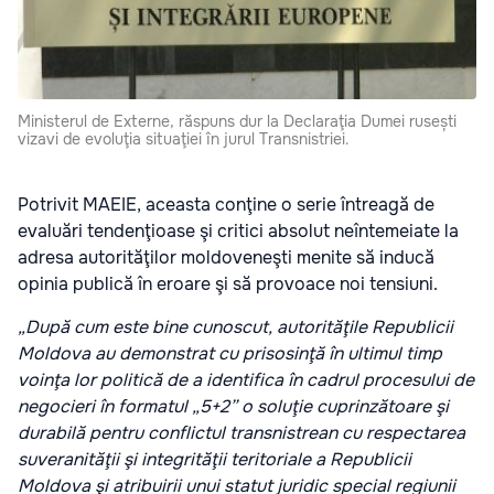
Ministerul de Externe, răspuns dur la Declaraţia Dumei rusești
vizavi de evoluţia situaţiei în jurul Transnistriei.
Potrivit MAEIE, aceasta conţine o serie întreagă de
evaluări tendenţioase şi critici absolut neîntemeiate la
adresa autorităţilor moldoveneşti menite să inducă
opinia publică în eroare şi să provoace noi tensiuni.
„După cum este bine cunoscut, autorităţile Republicii
Moldova au demonstrat cu prisosinţă în ultimul timp
voinţa lor politică de a identifica în cadrul procesului de
negocieri în formatul „5+2” o soluţie cuprinzătoare şi
durabilă pentru conflictul transnistrean cu respectarea
suveranităţii şi integrităţii teritoriale a Republicii
Moldova şi atribuirii unui statut juridic special regiunii