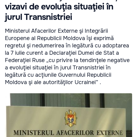
vizavi de evoluţia situaţiei în
jurul Transnistriei
Ministerul Afacerilor Externe şi Integrării
Europene al Republicii Moldova îşi exprimă
regretul şi nedumerirea în legătură cu adoptarea
la 7 iulie curent a Declaraţiei Dumei de Stat a
Federaţiei Ruse „cu privire la tendinţele negative
a evoluţiei situaţiei în jurul Transnistriei în
legătură cu acţiunile Guvernului Republicii
Moldova şi ale autorităţilor Ucrainei” .