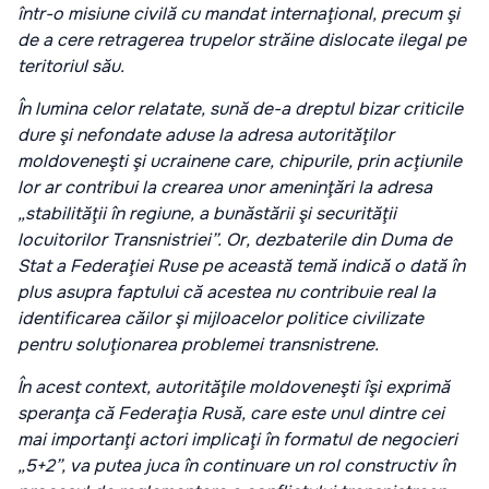
într-o misiune civilă cu mandat internaţional, precum şi
de a cere retragerea trupelor străine dislocate ilegal pe
teritoriul său.
În lumina celor relatate, sună de-a dreptul bizar criticile
dure şi nefondate aduse la adresa autorităţilor
moldoveneşti şi ucrainene care, chipurile, prin acţiunile
lor ar contribui la crearea unor ameninţări la adresa
„stabilităţii în regiune, a bunăstării şi securităţii
locuitorilor Transnistriei”. Or, dezbaterile din Duma de
Stat a Federaţiei Ruse pe această temă indică o dată în
plus asupra faptului că acestea nu contribuie real la
identificarea căilor şi mijloacelor politice civilizate
pentru soluţionarea problemei transnistrene.
În acest context, autorităţile moldoveneşti îşi exprimă
speranţa că Federaţia Rusă, care este unul dintre cei
mai importanţi actori implicaţi în formatul de negocieri
„5+2”, va putea juca în continuare un rol constructiv în