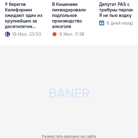
У берегов
В Кишиневе
Депутат PAS с
Калифорнии
ликвидировали
трибуны парламен
ожидают один из
подпольное
Я не пью водку
крупнейших за
производство
6 дней назад
десятилетие
алкоголя
притоков белых акул
19 Июл. 23:50
8 Июл. 11:38
Разместить рекламу на сайте