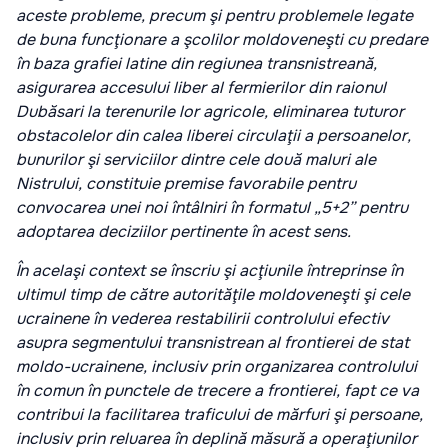
aceste probleme, precum şi pentru problemele legate
de buna funcţionare a şcolilor moldoveneşti cu predare
în baza grafiei latine din regiunea transnistreană,
asigurarea accesului liber al fermierilor din raionul
Dubăsari la terenurile lor agricole, eliminarea tuturor
obstacolelor din calea liberei circulaţii a persoanelor,
bunurilor şi serviciilor dintre cele două maluri ale
Nistrului, constituie premise favorabile pentru
convocarea unei noi întâlniri în formatul „5+2” pentru
adoptarea deciziilor pertinente în acest sens.
În acelaşi context se înscriu şi acţiunile întreprinse în
ultimul timp de către autorităţile moldoveneşti şi cele
ucrainene în vederea restabilirii controlului efectiv
asupra segmentului transnistrean al frontierei de stat
moldo-ucrainene, inclusiv prin organizarea controlului
în comun în punctele de trecere a frontierei, fapt ce va
contribui la facilitarea traficului de mărfuri şi persoane,
inclusiv prin reluarea în deplină măsură a operaţiunilor