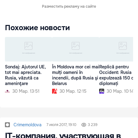
Разместить рекламу на сайте
Похожие новости
Sondaj: Ajutorul UE,
În Moldova mor cei mai
Replică pentru
tot mai apreciata.
mulți oameni în
Occident: Rusia
Rusia, văzută ca
incendii, după Rusia şi
expulzează 150 de
ameninţare
Belarus
diplomați
30 Мар. 13:51
30 Мар. 12:15
30 Мар. 10:14
Crimemoldova
7 июля 2017, 19:10
3 239
IT-компания, участвующая в