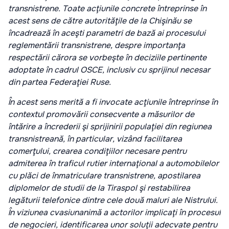
transnistrene. Toate acţiunile concrete întreprinse în
acest sens de către autorităţile de la Chişinău se
încadrează în aceşti parametri de bază ai procesului
reglementării transnistrene, despre importanţa
respectării cărora se vorbeşte în deciziile pertinente
adoptate în cadrul OSCE, inclusiv cu sprijinul necesar
din partea Federaţiei Ruse.
În acest sens merită a fi invocate acţiunile întreprinse în
contextul promovării consecvente a măsurilor de
întărire a încrederii şi sprijinirii populaţiei din regiunea
transnistreană, în particular, vizând facilitarea
comerţului, crearea condiţiilor necesare pentru
admiterea în traficul rutier internaţional a automobilelor
cu plăci de înmatriculare transnistrene, apostilarea
diplomelor de studii de la Tiraspol şi restabilirea
legăturii telefonice dintre cele două maluri ale Nistrului.
În viziunea cvasiunanimă a actorilor implicaţi în procesul
de negocieri, identificarea unor soluţii adecvate pentru