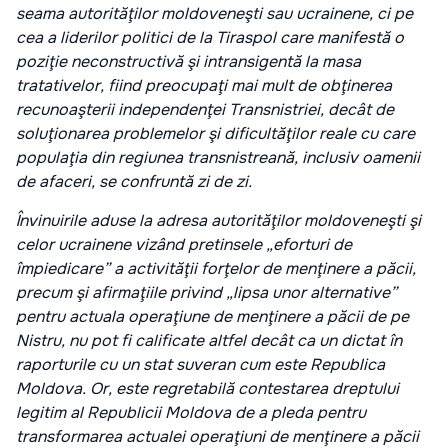
seama autorităţilor moldoveneşti sau ucrainene, ci pe
cea a liderilor politici de la Tiraspol care manifestă o
poziţie neconstructivă şi intransigentă la masa
tratativelor, fiind preocupaţi mai mult de obţinerea
recunoaşterii independenţei Transnistriei, decât de
soluţionarea problemelor şi dificultăţilor reale cu care
populaţia din regiunea transnistreană, inclusiv oamenii
de afaceri, se confruntă zi de zi.
Învinuirile aduse la adresa autorităţilor moldoveneşti şi
celor ucrainene vizând pretinsele „eforturi de
împiedicare” a activităţii forţelor de menţinere a păcii,
precum şi afirmaţiile privind „lipsa unor alternative”
pentru actuala operaţiune de menţinere a păcii de pe
Nistru, nu pot fi calificate altfel decât ca un dictat în
raporturile cu un stat suveran cum este Republica
Moldova. Or, este regretabilă contestarea dreptului
legitim al Republicii Moldova de a pleda pentru
transformarea actualei operaţiuni de menţinere a păcii