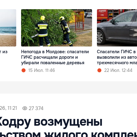
Непогода в Молдове: спасатели
Спасатели ГИЧС в
т из
ГИЧС расчищали дороги и
вызволили из авт
убирали поваленные деревья
трехмесячного мл
15 Июл. 11:46
22 Июл. 12:44
6, 11:21
27 374
Кодру возмущены
ьством жилого комплек