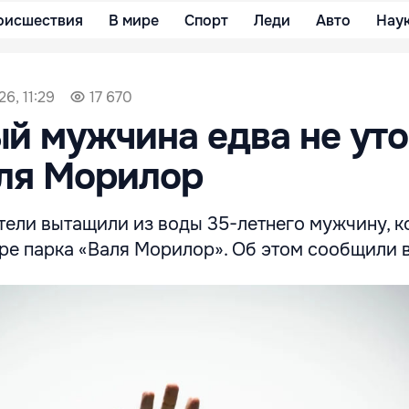
оисшествия
В мире
Спорт
Леди
Авто
Нау
6, 11:29
17 670
й мужчина едва не уто
ля Морилор
тели вытащили из воды 35-летнего мужчину, 
ере парка «Валя Морилор». Об этом сообщили 