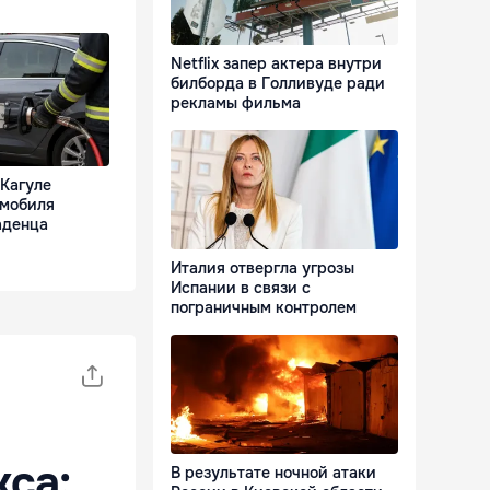
Netflix запер актера внутри
билборда в Голливуде ради
рекламы фильма
 Кагуле
омобиля
аденца
Италия отвергла угрозы
Испании в связи с
пограничным контролем
са:
В результате ночной атаки