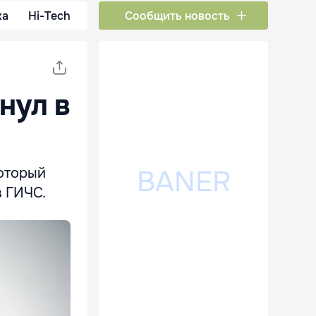
ка
Hi-Tech
Сообщить новость
нул в
который
в ГИЧС.