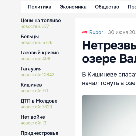
Политика
Экономика
Общество
Пр
Цены на топливо
новостей:
377
30 июня 202
Rupor
Бельцы
Нетрезвы
новостей:
5726
Газовый кризис
озере Ва
новостей:
408
Гагаузия
В Кишиневе спаса
новостей:
10842
начал тонуть в оз
Кишинев
новостей:
771
ДТП в Молдове
новостей:
7823
Нет войне
новостей:
131
Приднестровье