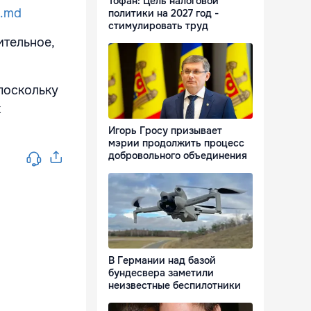
Тофан: Цель налоговой
r.md
политики на 2027 год -
стимулировать труд
ительное,
поскольку
к
Игорь Гросу призывает
мэрии продолжить процесс
добровольного объединения
В Германии над базой
бундесвера заметили
неизвестные беспилотники